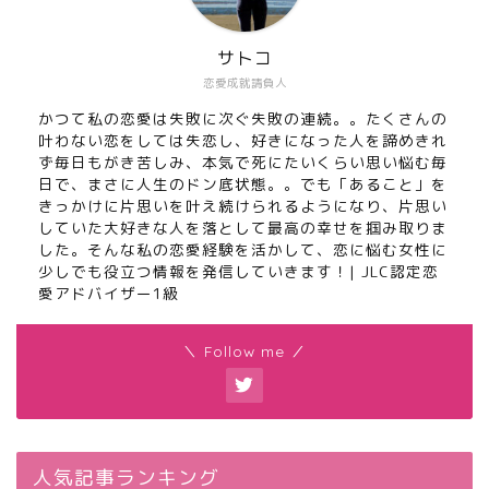
サトコ
恋愛成就請負人
かつて私の恋愛は失敗に次ぐ失敗の連続。。たくさんの
叶わない恋をしては失恋し、好きになった人を諦めきれ
ず毎日もがき苦しみ、本気で死にたいくらい思い悩む毎
日で、まさに人生のドン底状態。。でも「あること」を
きっかけに片思いを叶え続けられるようになり、片思い
していた大好きな人を落として最高の幸せを掴み取りま
した。そんな私の恋愛経験を活かして、恋に悩む女性に
少しでも役立つ情報を発信していきます！| JLC認定恋
愛アドバイザー1級
＼ Follow me ／
人気記事ランキング