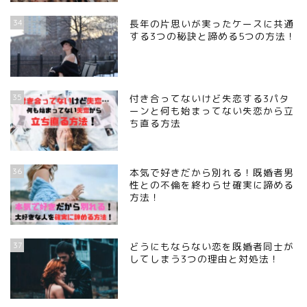
34
長年の片思いが実ったケースに共通
する3つの秘訣と諦める5つの方法！
35
付き合ってないけど失恋する3パタ
ーンと何も始まってない失恋から立
ち直る方法
36
本気で好きだから別れる！既婚者男
性との不倫を終わらせ確実に諦める
方法！
37
どうにもならない恋を既婚者同士が
してしまう3つの理由と対処法！