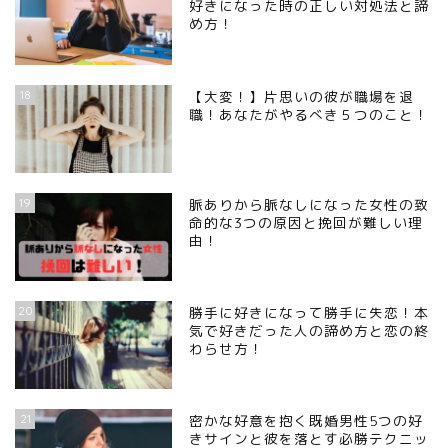
好きになった時の正しい対処法と諦
め方！
18
【大変！】片思いの彼が職場を退
職！あなたがやるべき５つのこと！
19
脈ありから脈なしになった女性の致
命的な3つの原因と挽回が難しい理
由！
20
勝手に好きになって勝手に失恋！本
気で好きだった人の諦め方と恋の終
わらせ方！
21
密かな好意を抱く既婚男性5つの好
きサインと彼を落とす必勝テクニッ