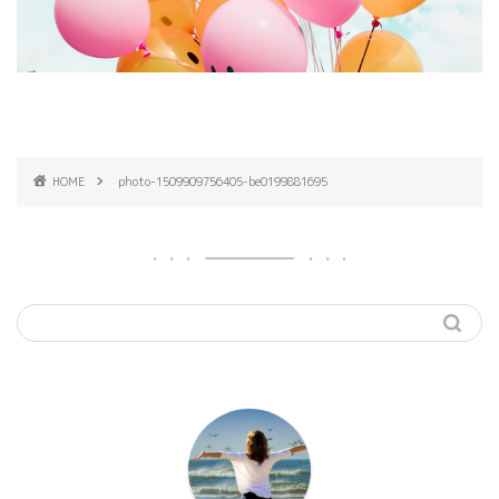
HOME
photo-1509909756405-be0199881695