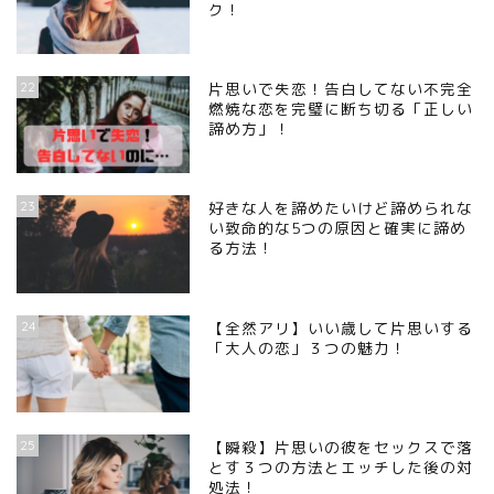
ク！
22
片思いで失恋！告白してない不完全
燃焼な恋を完璧に断ち切る「正しい
諦め方」！
23
好きな人を諦めたいけど諦められな
い致命的な5つの原因と確実に諦め
る方法！
24
【全然アリ】いい歳して片思いする
「大人の恋」３つの魅力！
25
【瞬殺】片思いの彼をセックスで落
とす３つの方法とエッチした後の対
処法！