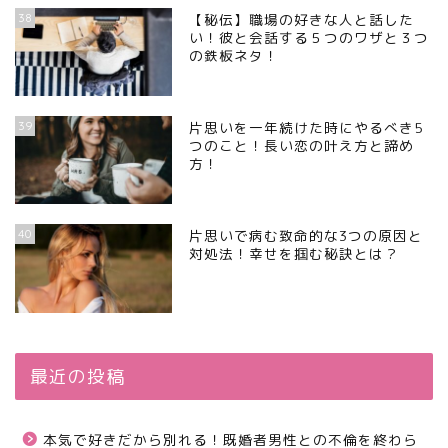
38
【秘伝】職場の好きな人と話した
い！彼と会話する５つのワザと３つ
の鉄板ネタ！
39
片思いを一年続けた時にやるべき5
つのこと！長い恋の叶え方と諦め
方！
40
片思いで病む致命的な3つの原因と
対処法！幸せを掴む秘訣とは？
最近の投稿
本気で好きだから別れる！既婚者男性との不倫を終わら