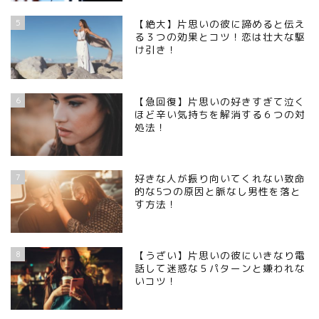
5
【絶大】片思いの彼に諦めると伝え
る３つの効果とコツ！恋は壮大な駆
け引き！
6
【急回復】片思いの好きすぎて泣く
ほど辛い気持ちを解消する６つの対
処法！
7
好きな人が振り向いてくれない致命
的な5つの原因と脈なし男性を落と
す方法！
8
【うざい】片思いの彼にいきなり電
話して迷惑な５パターンと嫌われな
いコツ！