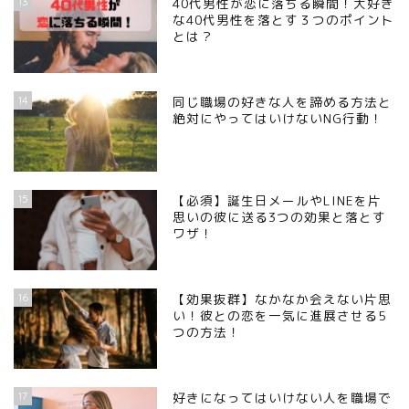
13
40代男性が恋に落ちる瞬間！大好き
な40代男性を落とす３つのポイント
とは？
14
同じ職場の好きな人を諦める方法と
絶対にやってはいけないNG行動！
15
【必須】誕生日メールやLINEを片
思いの彼に送る3つの効果と落とす
ワザ！
16
【効果抜群】なかなか会えない片思
い！彼との恋を一気に進展させる5
つの方法！
17
好きになってはいけない人を職場で