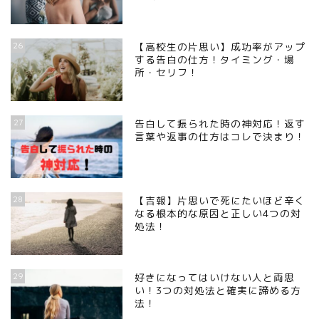
26
【高校生の片思い】成功率がアップ
する告白の仕方！タイミング・場
所・セリフ！
27
告白して振られた時の神対応！返す
言葉や返事の仕方はコレで決まり！
28
【吉報】片思いで死にたいほど辛く
なる根本的な原因と正しい4つの対
処法！
29
好きになってはいけない人と両思
い！3つの対処法と確実に諦める方
法！