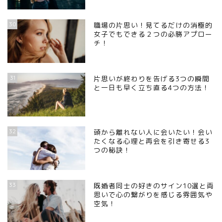
30
職場の片思い！見てるだけの消極的
女子でもできる２つの必勝アプロー
チ！
31
片思いが終わりを告げる3つの瞬間
と一日も早く立ち直る4つの方法！
32
頭から離れない人に会いたい！会い
たくなる心理と再会を引き寄せる3
つの秘訣！
33
既婚者同士の好きのサイン10選と両
思いで心の繋がりを感じる雰囲気や
空気！