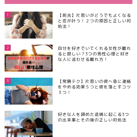
1
【前兆】片思いがどうでもよくなる
と恋が叶う！２つの原因と正しい対
処法！
2
自分を好きでいてくれる女性が離れ
ると寂しい？3つの男性心理と好き
な人に追わせる離れ方！
3
【常勝テク】片思いの彼へ急に連絡
をやめる効果５つと彼を落とすコツ
３つ！
4
好きな人を諦めた途端に起こる3つ
の出来事とその後の正しい対処法