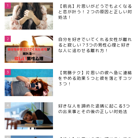
1
【前兆】片思いがどうでもよくなる
と恋が叶う！２つの原因と正しい対
処法！
2
自分を好きでいてくれる女性が離れ
ると寂しい？3つの男性心理と好き
な人に追わせる離れ方！
3
【常勝テク】片思いの彼へ急に連絡
をやめる効果５つと彼を落とすコツ
３つ！
4
好きな人を諦めた途端に起こる3つ
の出来事とその後の正しい対処法