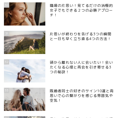
30
職場の片思い！見てるだけの消極的
女子でもできる２つの必勝アプロー
チ！
31
片思いが終わりを告げる3つの瞬間
と一日も早く立ち直る4つの方法！
32
頭から離れない人に会いたい！会い
たくなる心理と再会を引き寄せる3
つの秘訣！
33
既婚者同士の好きのサイン10選と両
思いで心の繋がりを感じる雰囲気や
空気！