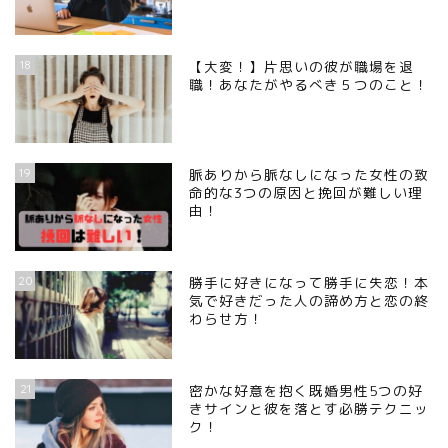
18
【大変！】片思いの彼が職場を退
職！あなたがやるべき５つのこと！
19
脈ありから脈なしになった女性の致
命的な3つの原因と挽回が難しい理
由！
20
勝手に好きになって勝手に失恋！本
気で好きだった人の諦め方と恋の終
わらせ方！
21
密かな好意を抱く既婚男性5つの好
きサインと彼を落とす必勝テクニッ
ク！