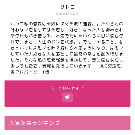
サトコ
恋愛成就請負人
かつて私の恋愛は失敗に次ぐ失敗の連続。。たくさんの
叶わない恋をしては失恋し、好きになった人を諦めきれ
ず毎日もがき苦しみ、本気で死にたいくらい思い悩む毎
日で、まさに人生のドン底状態。。でも「あること」を
きっかけに片思いを叶え続けられるようになり、片思い
していた大好きな人を落として最高の幸せを掴み取りま
した。そんな私の恋愛経験を活かして、恋に悩む女性に
少しでも役立つ情報を発信していきます！| JLC認定恋
愛アドバイザー1級
＼ Follow me ／
人気記事ランキング