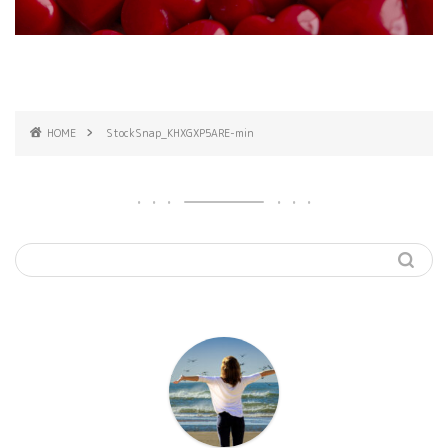
HOME
StockSnap_KHXGXP5ARE-min