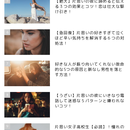
5
【絶大】片思いの彼に諦めると伝え
る３つの効果とコツ！恋は壮大な駆
け引き！
6
【急回復】片思いの好きすぎて泣く
ほど辛い気持ちを解消する６つの対
処法！
7
好きな人が振り向いてくれない致命
的な5つの原因と脈なし男性を落と
す方法！
8
【うざい】片思いの彼にいきなり電
話して迷惑な５パターンと嫌われな
いコツ！
9
片思い女子高校生【必読】！憧れの