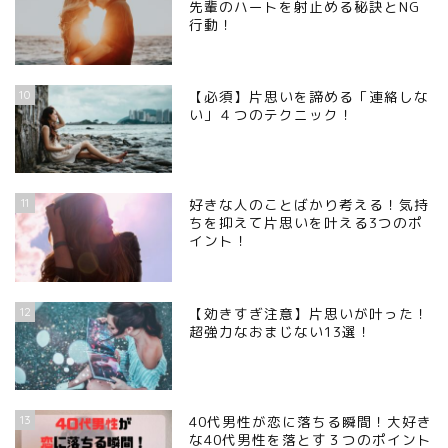
先輩のハートを射止める秘訣とNG
行動！
10
【必須】片思いを諦める「連絡しな
い」４つのテクニック！
11
好きな人のことばかり考える！気持
ちを抑えて片思いを叶える3つのポ
イント！
12
【効きすぎ注意】片思いが叶った！
超強力なおまじない13選！
13
40代男性が恋に落ちる瞬間！大好き
な40代男性を落とす３つのポイント