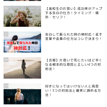
26
【高校生の片思い】成功率がアップ
する告白の仕方！タイミング・場
所・セリフ！
27
告白して振られた時の神対応！返す
言葉や返事の仕方はコレで決まり！
28
【吉報】片思いで死にたいほど辛く
なる根本的な原因と正しい4つの対
処法！
29
好きになってはいけない人と両思
い！3つの対処法と確実に諦める方
法！