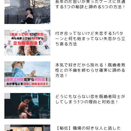
34
長年の片思いが実ったケースに共通
する3つの秘訣と諦める5つの方法！
35
付き合ってないけど失恋する3パタ
ーンと何も始まってない失恋から立
ち直る方法
36
本気で好きだから別れる！既婚者男
性との不倫を終わらせ確実に諦める
方法！
37
どうにもならない恋を既婚者同士が
してしまう3つの理由と対処法！
38
【秘伝】職場の好きな人と話した