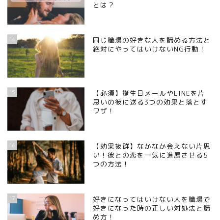
とは？
14
同じ職場の好きな人を諦める方法と
絶対にやってはいけないNG行動！
15
【必須】誕生日メールやLINEを片
思いの彼に送る3つの効果と落とす
ワザ！
16
【効果抜群】なかなか会えない片思
い！彼との恋を一気に進展させる5
つの方法！
17
好きになってはいけない人を職場で
好きになった時の正しい対処法と諦
め方！