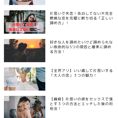
22
片思いで失恋！告白してない不完全
燃焼な恋を完璧に断ち切る「正しい
諦め方」！
23
好きな人を諦めたいけど諦められな
い致命的な5つの原因と確実に諦め
る方法！
24
【全然アリ】いい歳して片思いする
「大人の恋」３つの魅力！
25
【瞬殺】片思いの彼をセックスで落
とす３つの方法とエッチした後の対
処法！