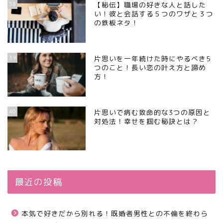
38
【秘伝】職場の好きな人と話した
い！彼と会話する５つのワザと３つ
の鉄板ネタ！
39
片思いを一年続けた時にやるべき5
つのこと！長い恋の叶え方と諦め
方！
40
片思いで病む致命的な3つの原因と
対処法！幸せを掴む秘訣とは？
最近の投稿
本気で好きだから別れる！既婚者男性との不倫を終わら