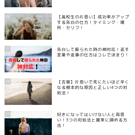
26
【高校生の片思い】成功率がアップ
する告白の仕方！タイミング・場
所・セリフ！
27
告白して振られた時の神対応！返す
言葉や返事の仕方はコレで決まり！
28
【吉報】片思いで死にたいほど辛く
なる根本的な原因と正しい4つの対
処法！
29
好きになってはいけない人と両思
い！3つの対処法と確実に諦める方
法！