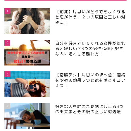
1
【前兆】片思いがどうでもよくなる
と恋が叶う！２つの原因と正しい対
処法！
2
自分を好きでいてくれる女性が離れ
ると寂しい？3つの男性心理と好き
な人に追わせる離れ方！
3
【常勝テク】片思いの彼へ急に連絡
をやめる効果５つと彼を落とすコツ
３つ！
4
好きな人を諦めた途端に起こる3つ
の出来事とその後の正しい対処法