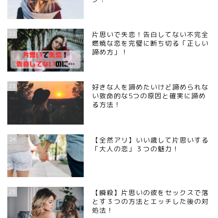
22
片思いで失恋！告白してない不完全
燃焼な恋を完璧に断ち切る「正しい
諦め方」！
23
好きな人を諦めたいけど諦められな
い致命的な5つの原因と確実に諦め
る方法！
24
【全然アリ】いい歳して片思いする
「大人の恋」３つの魅力！
25
【瞬殺】片思いの彼をセックスで落
とす３つの方法とエッチした後の対
処法！