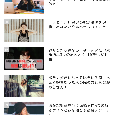
め方！
18
【大変！】片思いの彼が職場を退
職！あなたがやるべき５つのこと！
19
脈ありから脈なしになった女性の致
命的な3つの原因と挽回が難しい理
由！
20
勝手に好きになって勝手に失恋！本
気で好きだった人の諦め方と恋の終
わらせ方！
21
密かな好意を抱く既婚男性5つの好
きサインと彼を落とす必勝テクニッ
ク！