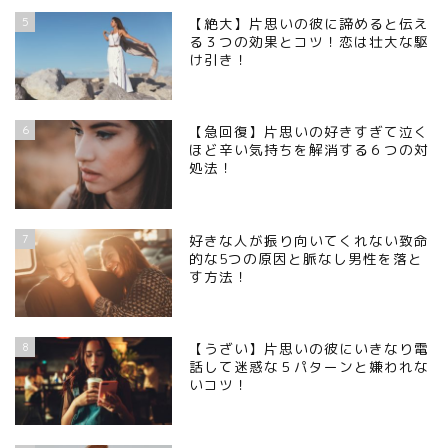
5
【絶大】片思いの彼に諦めると伝え
る３つの効果とコツ！恋は壮大な駆
け引き！
6
【急回復】片思いの好きすぎて泣く
ほど辛い気持ちを解消する６つの対
処法！
7
好きな人が振り向いてくれない致命
的な5つの原因と脈なし男性を落と
す方法！
8
【うざい】片思いの彼にいきなり電
話して迷惑な５パターンと嫌われな
いコツ！