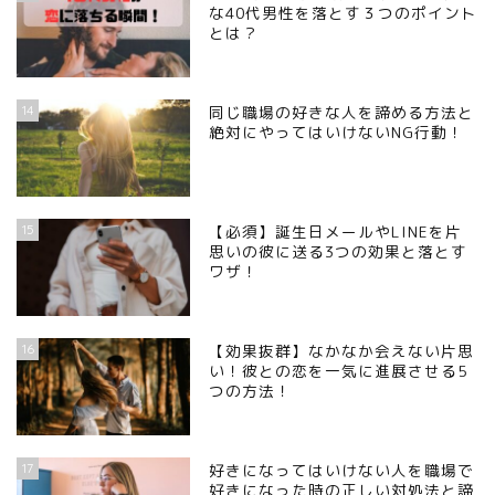
な40代男性を落とす３つのポイント
とは？
14
同じ職場の好きな人を諦める方法と
絶対にやってはいけないNG行動！
15
【必須】誕生日メールやLINEを片
思いの彼に送る3つの効果と落とす
ワザ！
16
【効果抜群】なかなか会えない片思
い！彼との恋を一気に進展させる5
つの方法！
17
好きになってはいけない人を職場で
好きになった時の正しい対処法と諦