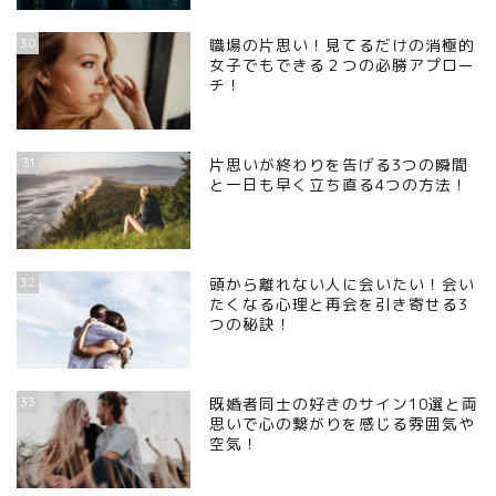
30
職場の片思い！見てるだけの消極的
女子でもできる２つの必勝アプロー
チ！
31
片思いが終わりを告げる3つの瞬間
と一日も早く立ち直る4つの方法！
32
頭から離れない人に会いたい！会い
たくなる心理と再会を引き寄せる3
つの秘訣！
33
既婚者同士の好きのサイン10選と両
思いで心の繋がりを感じる雰囲気や
空気！