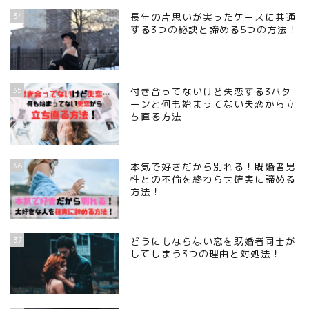
34
長年の片思いが実ったケースに共通
する3つの秘訣と諦める5つの方法！
35
付き合ってないけど失恋する3パタ
ーンと何も始まってない失恋から立
ち直る方法
36
本気で好きだから別れる！既婚者男
性との不倫を終わらせ確実に諦める
方法！
37
どうにもならない恋を既婚者同士が
してしまう3つの理由と対処法！