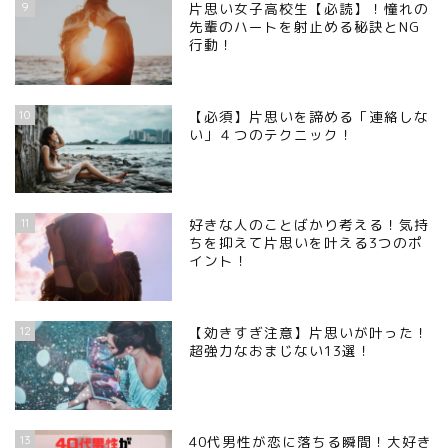
9
片思い女子高校生【必読】！憧れの
先輩のハートを射止める秘訣とNG
行動！
10
【必須】片思いを諦める「連絡しな
い」４つのテクニック！
11
好きな人のことばかり考える！気持
ちを抑えて片思いを叶える3つのポ
イント！
12
【効きすぎ注意】片思いが叶った！
超強力なおまじない13選！
13
40代男性が恋に落ちる瞬間！大好き