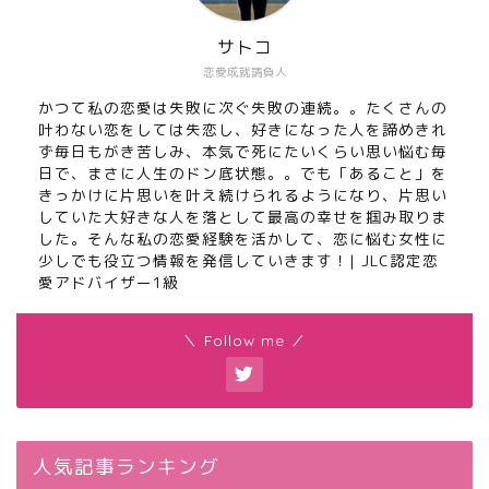
サトコ
恋愛成就請負人
かつて私の恋愛は失敗に次ぐ失敗の連続。。たくさんの
叶わない恋をしては失恋し、好きになった人を諦めきれ
ず毎日もがき苦しみ、本気で死にたいくらい思い悩む毎
日で、まさに人生のドン底状態。。でも「あること」を
きっかけに片思いを叶え続けられるようになり、片思い
していた大好きな人を落として最高の幸せを掴み取りま
した。そんな私の恋愛経験を活かして、恋に悩む女性に
少しでも役立つ情報を発信していきます！| JLC認定恋
愛アドバイザー1級
＼ Follow me ／
人気記事ランキング