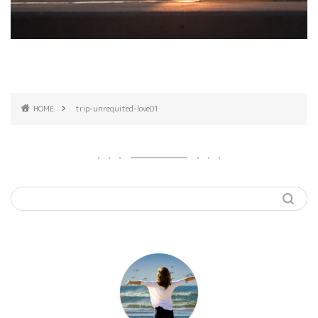
HOME
trip-unrequited-love01