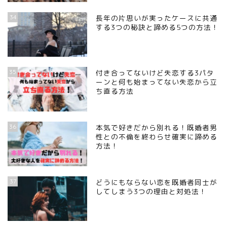
34
長年の片思いが実ったケースに共通
する3つの秘訣と諦める5つの方法！
35
付き合ってないけど失恋する3パタ
ーンと何も始まってない失恋から立
ち直る方法
36
本気で好きだから別れる！既婚者男
性との不倫を終わらせ確実に諦める
方法！
37
どうにもならない恋を既婚者同士が
してしまう3つの理由と対処法！