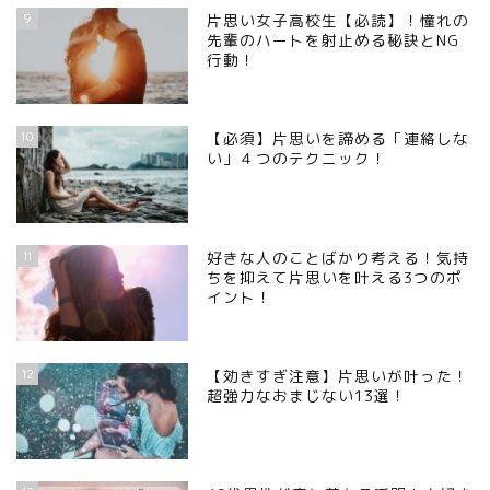
9
片思い女子高校生【必読】！憧れの
先輩のハートを射止める秘訣とNG
行動！
10
【必須】片思いを諦める「連絡しな
い」４つのテクニック！
11
好きな人のことばかり考える！気持
ちを抑えて片思いを叶える3つのポ
イント！
12
【効きすぎ注意】片思いが叶った！
超強力なおまじない13選！