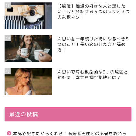
38
【秘伝】職場の好きな人と話した
い！彼と会話する５つのワザと３つ
の鉄板ネタ！
39
片思いを一年続けた時にやるべき5
つのこと！長い恋の叶え方と諦め
方！
40
片思いで病む致命的な3つの原因と
対処法！幸せを掴む秘訣とは？
最近の投稿
本気で好きだから別れる！既婚者男性との不倫を終わら