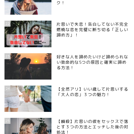
ク！
22
片思いで失恋！告白してない不完全
燃焼な恋を完璧に断ち切る「正しい
諦め方」！
23
好きな人を諦めたいけど諦められな
い致命的な5つの原因と確実に諦め
る方法！
24
【全然アリ】いい歳して片思いする
「大人の恋」３つの魅力！
25
【瞬殺】片思いの彼をセックスで落
とす３つの方法とエッチした後の対
処法！