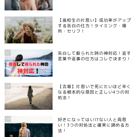
26
【高校生の片思い】成功率がアップ
する告白の仕方！タイミング・場
所・セリフ！
27
告白して振られた時の神対応！返す
言葉や返事の仕方はコレで決まり！
28
【吉報】片思いで死にたいほど辛く
なる根本的な原因と正しい4つの対
処法！
29
好きになってはいけない人と両思
い！3つの対処法と確実に諦める方
法！