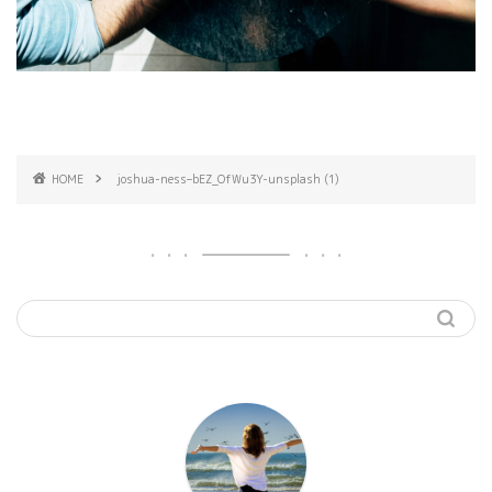
HOME
joshua-ness–bEZ_OfWu3Y-unsplash (1)