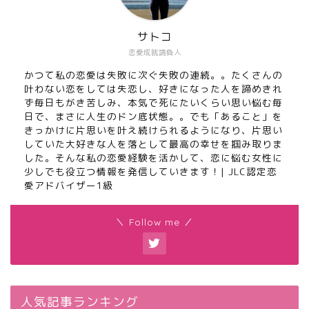
サトコ
恋愛成就請負人
かつて私の恋愛は失敗に次ぐ失敗の連続。。たくさんの
叶わない恋をしては失恋し、好きになった人を諦めきれ
ず毎日もがき苦しみ、本気で死にたいくらい思い悩む毎
日で、まさに人生のドン底状態。。でも「あること」を
きっかけに片思いを叶え続けられるようになり、片思い
していた大好きな人を落として最高の幸せを掴み取りま
した。そんな私の恋愛経験を活かして、恋に悩む女性に
少しでも役立つ情報を発信していきます！| JLC認定恋
愛アドバイザー1級
＼ Follow me ／
人気記事ランキング