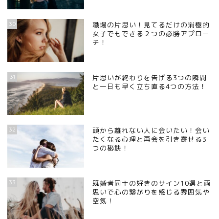
30
職場の片思い！見てるだけの消極的
女子でもできる２つの必勝アプロー
チ！
31
片思いが終わりを告げる3つの瞬間
と一日も早く立ち直る4つの方法！
32
頭から離れない人に会いたい！会い
たくなる心理と再会を引き寄せる3
つの秘訣！
33
既婚者同士の好きのサイン10選と両
思いで心の繋がりを感じる雰囲気や
空気！