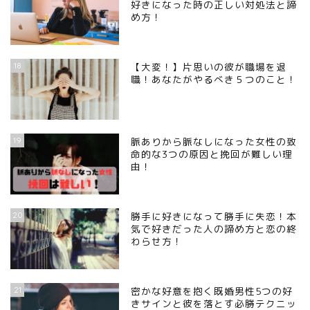
好きになった時の正しい対処法と諦
め方！
18
【大変！】片思いの彼が職場を退
職！あなたがやるべき５つのこと！
19
脈ありから脈なしになった女性の致
命的な3つの原因と挽回が難しい理
由！
20
勝手に好きになって勝手に失恋！本
気で好きだった人の諦め方と恋の終
わらせ方！
21
密かな好意を抱く既婚男性5つの好
きサインと彼を落とす必勝テクニッ