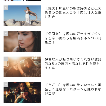
5
【絶大】片思いの彼に諦めると伝え
る３つの効果とコツ！恋は壮大な駆
け引き！
6
【急回復】片思いの好きすぎて泣く
ほど辛い気持ちを解消する６つの対
処法！
7
好きな人が振り向いてくれない致命
的な5つの原因と脈なし男性を落と
す方法！
8
【うざい】片思いの彼にいきなり電
話して迷惑な５パターンと嫌われな
いコツ！