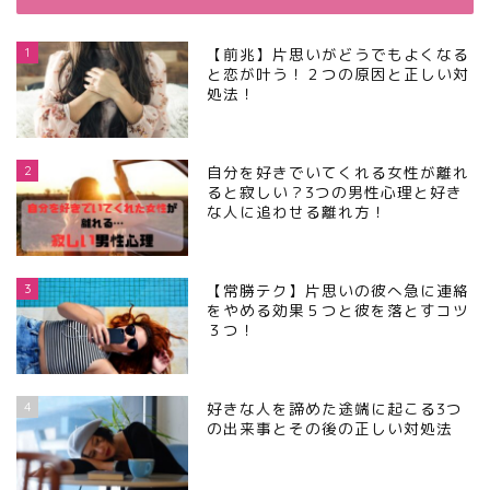
1
【前兆】片思いがどうでもよくなる
と恋が叶う！２つの原因と正しい対
処法！
2
自分を好きでいてくれる女性が離れ
ると寂しい？3つの男性心理と好き
な人に追わせる離れ方！
3
【常勝テク】片思いの彼へ急に連絡
をやめる効果５つと彼を落とすコツ
３つ！
4
好きな人を諦めた途端に起こる3つ
の出来事とその後の正しい対処法