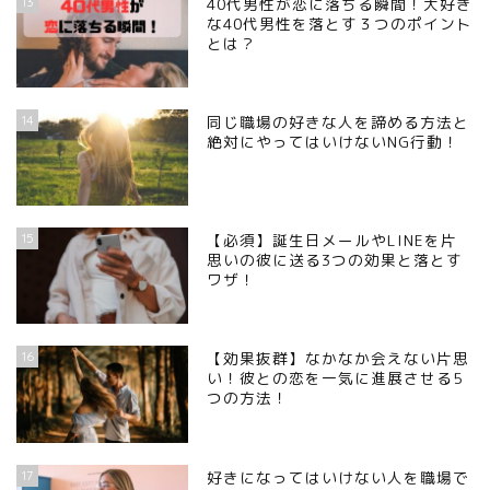
13
40代男性が恋に落ちる瞬間！大好き
な40代男性を落とす３つのポイント
とは？
14
同じ職場の好きな人を諦める方法と
絶対にやってはいけないNG行動！
15
【必須】誕生日メールやLINEを片
思いの彼に送る3つの効果と落とす
ワザ！
16
【効果抜群】なかなか会えない片思
い！彼との恋を一気に進展させる5
つの方法！
17
好きになってはいけない人を職場で