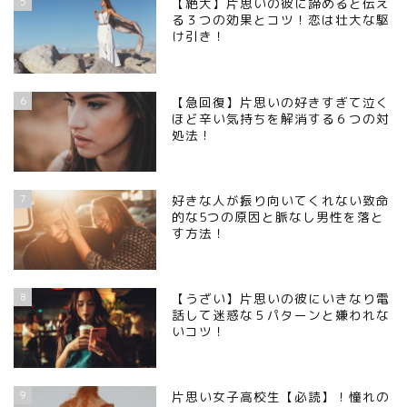
5
【絶大】片思いの彼に諦めると伝え
る３つの効果とコツ！恋は壮大な駆
け引き！
6
【急回復】片思いの好きすぎて泣く
ほど辛い気持ちを解消する６つの対
処法！
7
好きな人が振り向いてくれない致命
的な5つの原因と脈なし男性を落と
す方法！
8
【うざい】片思いの彼にいきなり電
話して迷惑な５パターンと嫌われな
いコツ！
9
片思い女子高校生【必読】！憧れの