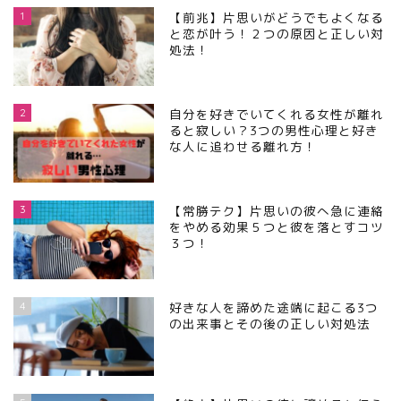
1
【前兆】片思いがどうでもよくなる
と恋が叶う！２つの原因と正しい対
処法！
2
自分を好きでいてくれる女性が離れ
ると寂しい？3つの男性心理と好き
な人に追わせる離れ方！
3
【常勝テク】片思いの彼へ急に連絡
をやめる効果５つと彼を落とすコツ
３つ！
4
好きな人を諦めた途端に起こる3つ
の出来事とその後の正しい対処法