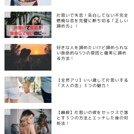
22
片思いで失恋！告白してない不完全
燃焼な恋を完璧に断ち切る「正しい
諦め方」！
23
好きな人を諦めたいけど諦められな
い致命的な5つの原因と確実に諦め
る方法！
24
【全然アリ】いい歳して片思いする
「大人の恋」３つの魅力！
25
【瞬殺】片思いの彼をセックスで落
とす３つの方法とエッチした後の対
処法！