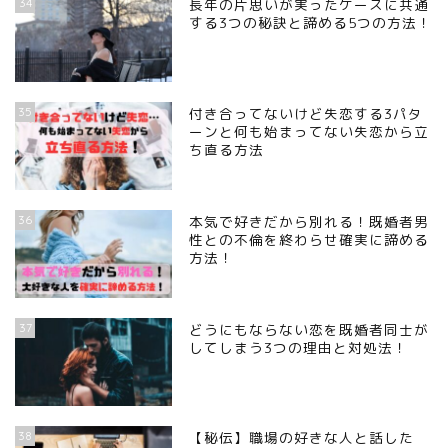
34
長年の片思いが実ったケースに共通
する3つの秘訣と諦める5つの方法！
35
付き合ってないけど失恋する3パタ
ーンと何も始まってない失恋から立
ち直る方法
36
本気で好きだから別れる！既婚者男
性との不倫を終わらせ確実に諦める
方法！
37
どうにもならない恋を既婚者同士が
してしまう3つの理由と対処法！
38
【秘伝】職場の好きな人と話した