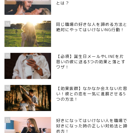
とは？
14
同じ職場の好きな人を諦める方法と
絶対にやってはいけないNG行動！
15
【必須】誕生日メールやLINEを片
思いの彼に送る3つの効果と落とす
ワザ！
16
【効果抜群】なかなか会えない片思
い！彼との恋を一気に進展させる5
つの方法！
17
好きになってはいけない人を職場で
好きになった時の正しい対処法と諦
め方！