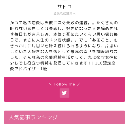
サトコ
恋愛成就請負人
かつて私の恋愛は失敗に次ぐ失敗の連続。。たくさんの
叶わない恋をしては失恋し、好きになった人を諦めきれ
ず毎日もがき苦しみ、本気で死にたいくらい思い悩む毎
日で、まさに人生のドン底状態。。でも「あること」を
きっかけに片思いを叶え続けられるようになり、片思い
していた大好きな人を落として最高の幸せを掴み取りま
した。そんな私の恋愛経験を活かして、恋に悩む女性に
少しでも役立つ情報を発信していきます！| JLC認定恋
愛アドバイザー1級
＼ Follow me ／
人気記事ランキング