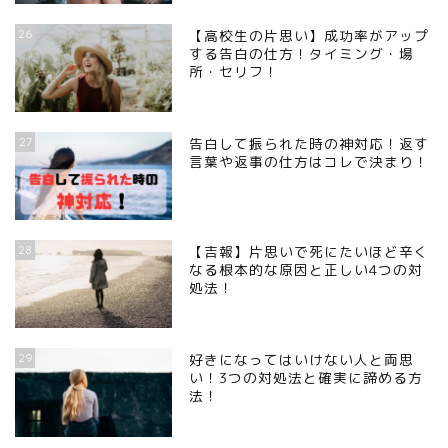
26
【高校生の片思い】成功率がアップ
する告白の仕方！タイミング・場
所・セリフ！
27
告白して振られた時の神対応！返す
言葉や返事の仕方はコレで決まり！
28
【吉報】片思いで死にたいほど辛く
なる根本的な原因と正しい4つの対
処法！
29
好きになってはいけない人と両思
い！3つの対処法と確実に諦める方
法！