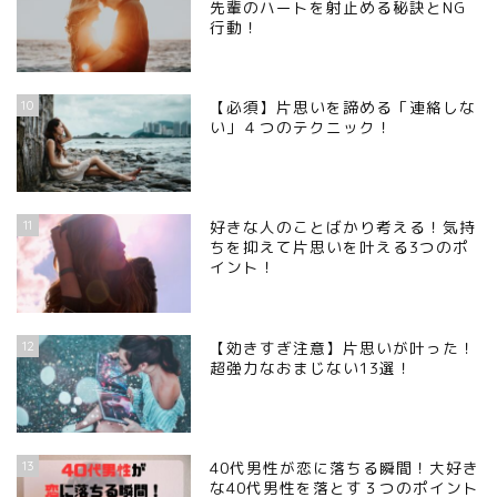
先輩のハートを射止める秘訣とNG
行動！
10
【必須】片思いを諦める「連絡しな
い」４つのテクニック！
11
好きな人のことばかり考える！気持
ちを抑えて片思いを叶える3つのポ
イント！
12
【効きすぎ注意】片思いが叶った！
超強力なおまじない13選！
13
40代男性が恋に落ちる瞬間！大好き
な40代男性を落とす３つのポイント