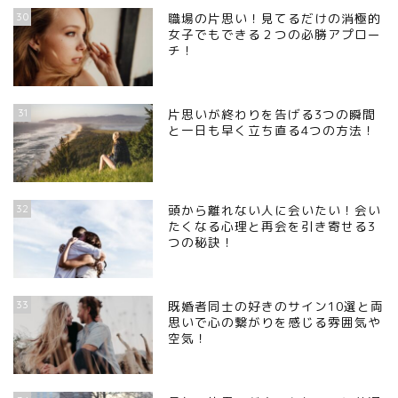
30
職場の片思い！見てるだけの消極的
女子でもできる２つの必勝アプロー
チ！
31
片思いが終わりを告げる3つの瞬間
と一日も早く立ち直る4つの方法！
32
頭から離れない人に会いたい！会い
たくなる心理と再会を引き寄せる3
つの秘訣！
33
既婚者同士の好きのサイン10選と両
思いで心の繋がりを感じる雰囲気や
空気！