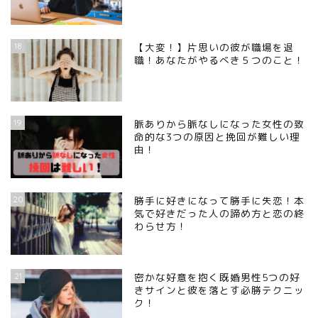
18
【大変！】片思いの彼が職場を退
職！あなたがやるべき５つのこと！
19
脈ありから脈なしになった女性の致
命的な3つの原因と挽回が難しい理
由！
20
勝手に好きになって勝手に失恋！本
気で好きだった人の諦め方と恋の終
わらせ方！
21
密かな好意を抱く既婚男性5つの好
きサインと彼を落とす必勝テクニッ
ク！