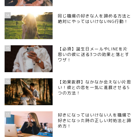
14
同じ職場の好きな人を諦める方法と
絶対にやってはいけないNG行動！
15
【必須】誕生日メールやLINEを片
思いの彼に送る3つの効果と落とす
ワザ！
16
【効果抜群】なかなか会えない片思
い！彼との恋を一気に進展させる5
つの方法！
17
好きになってはいけない人を職場で
好きになった時の正しい対処法と諦
め方！