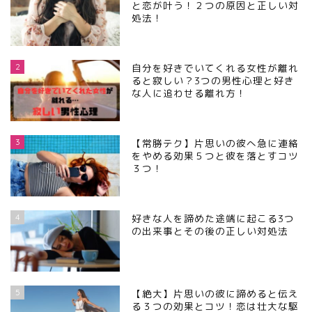
と恋が叶う！２つの原因と正しい対
処法！
2
自分を好きでいてくれる女性が離れ
ると寂しい？3つの男性心理と好き
な人に追わせる離れ方！
3
【常勝テク】片思いの彼へ急に連絡
をやめる効果５つと彼を落とすコツ
３つ！
4
好きな人を諦めた途端に起こる3つ
の出来事とその後の正しい対処法
5
【絶大】片思いの彼に諦めると伝え
る３つの効果とコツ！恋は壮大な駆