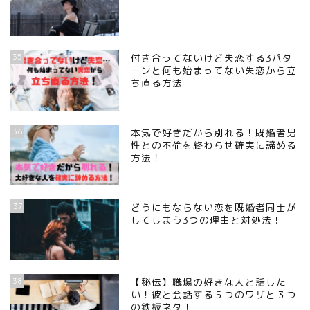
35
付き合ってないけど失恋する3パタ
ーンと何も始まってない失恋から立
ち直る方法
36
本気で好きだから別れる！既婚者男
性との不倫を終わらせ確実に諦める
方法！
37
どうにもならない恋を既婚者同士が
してしまう3つの理由と対処法！
38
【秘伝】職場の好きな人と話した
い！彼と会話する５つのワザと３つ
の鉄板ネタ！