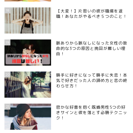
18
【大変！】片思いの彼が職場を退
職！あなたがやるべき５つのこと！
19
脈ありから脈なしになった女性の致
命的な3つの原因と挽回が難しい理
由！
20
勝手に好きになって勝手に失恋！本
気で好きだった人の諦め方と恋の終
わらせ方！
21
密かな好意を抱く既婚男性5つの好
きサインと彼を落とす必勝テクニッ
ク！