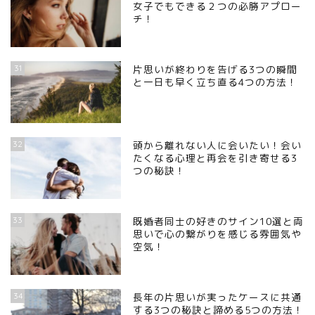
女子でもできる２つの必勝アプロー
チ！
31
片思いが終わりを告げる3つの瞬間
と一日も早く立ち直る4つの方法！
32
頭から離れない人に会いたい！会い
たくなる心理と再会を引き寄せる3
つの秘訣！
33
既婚者同士の好きのサイン10選と両
思いで心の繋がりを感じる雰囲気や
空気！
34
長年の片思いが実ったケースに共通
する3つの秘訣と諦める5つの方法！