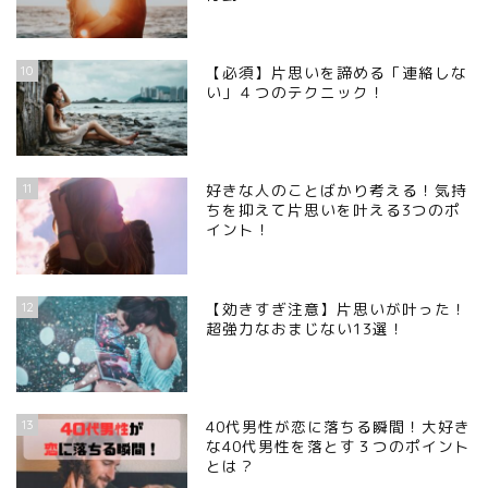
10
【必須】片思いを諦める「連絡しな
い」４つのテクニック！
11
好きな人のことばかり考える！気持
ちを抑えて片思いを叶える3つのポ
イント！
12
【効きすぎ注意】片思いが叶った！
超強力なおまじない13選！
13
40代男性が恋に落ちる瞬間！大好き
な40代男性を落とす３つのポイント
とは？