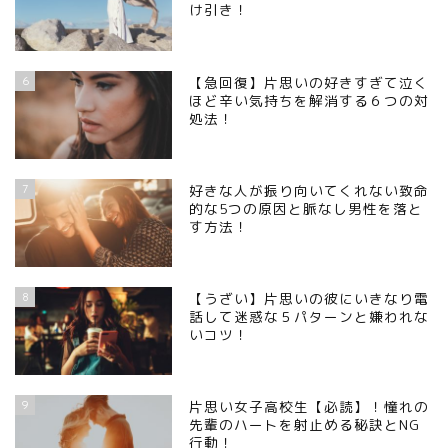
け引き！
6
【急回復】片思いの好きすぎて泣く
ほど辛い気持ちを解消する６つの対
処法！
7
好きな人が振り向いてくれない致命
的な5つの原因と脈なし男性を落と
す方法！
8
【うざい】片思いの彼にいきなり電
話して迷惑な５パターンと嫌われな
いコツ！
9
片思い女子高校生【必読】！憧れの
先輩のハートを射止める秘訣とNG
行動！