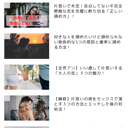
22
片思いで失恋！告白してない不完全
燃焼な恋を完璧に断ち切る「正しい
諦め方」！
23
好きな人を諦めたいけど諦められな
い致命的な5つの原因と確実に諦め
る方法！
24
【全然アリ】いい歳して片思いする
「大人の恋」３つの魅力！
25
【瞬殺】片思いの彼をセックスで落
とす３つの方法とエッチした後の対
処法！