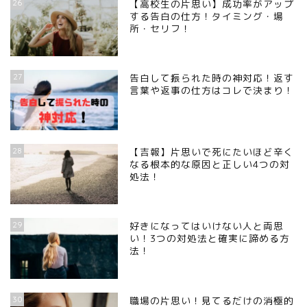
26
【高校生の片思い】成功率がアップ
する告白の仕方！タイミング・場
所・セリフ！
27
告白して振られた時の神対応！返す
言葉や返事の仕方はコレで決まり！
28
【吉報】片思いで死にたいほど辛く
なる根本的な原因と正しい4つの対
処法！
29
好きになってはいけない人と両思
い！3つの対処法と確実に諦める方
法！
30
職場の片思い！見てるだけの消極的