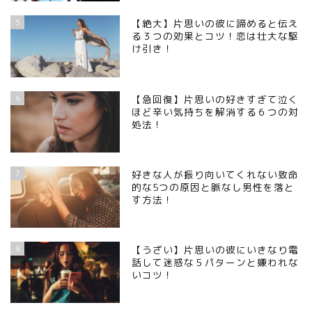
5
【絶大】片思いの彼に諦めると伝え
る３つの効果とコツ！恋は壮大な駆
け引き！
6
【急回復】片思いの好きすぎて泣く
ほど辛い気持ちを解消する６つの対
処法！
7
好きな人が振り向いてくれない致命
的な5つの原因と脈なし男性を落と
す方法！
8
【うざい】片思いの彼にいきなり電
話して迷惑な５パターンと嫌われな
いコツ！