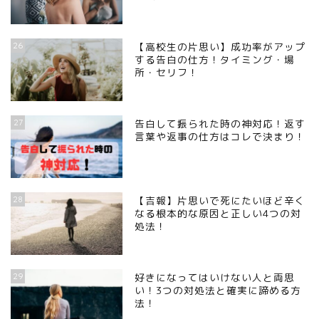
26
【高校生の片思い】成功率がアップ
する告白の仕方！タイミング・場
所・セリフ！
27
告白して振られた時の神対応！返す
言葉や返事の仕方はコレで決まり！
28
【吉報】片思いで死にたいほど辛く
なる根本的な原因と正しい4つの対
処法！
29
好きになってはいけない人と両思
い！3つの対処法と確実に諦める方
法！