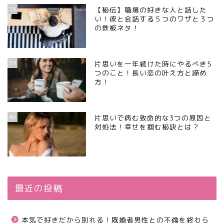
38
【秘伝】職場の好きな人と話した
い！彼と会話する５つのワザと３つ
の鉄板ネタ！
39
片思いを一年続けた時にやるべき5
つのこと！長い恋の叶え方と諦め
方！
40
片思いで病む致命的な3つの原因と
対処法！幸せを掴む秘訣とは？
最近の投稿
本気で好きだから別れる！既婚者男性との不倫を終わら