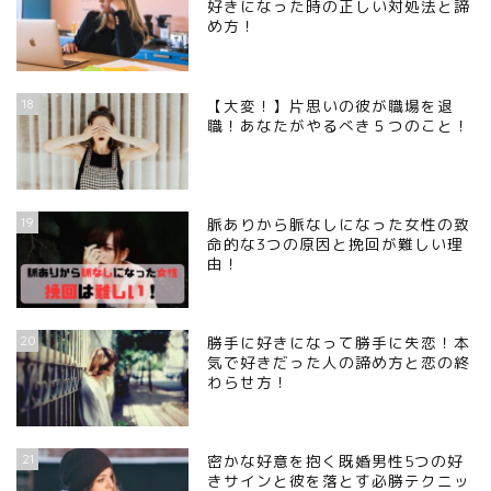
好きになった時の正しい対処法と諦
め方！
18
【大変！】片思いの彼が職場を退
職！あなたがやるべき５つのこと！
19
脈ありから脈なしになった女性の致
命的な3つの原因と挽回が難しい理
由！
20
勝手に好きになって勝手に失恋！本
気で好きだった人の諦め方と恋の終
わらせ方！
21
密かな好意を抱く既婚男性5つの好
きサインと彼を落とす必勝テクニッ