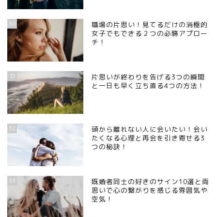
30
職場の片思い！見てるだけの消極的
女子でもできる２つの必勝アプロー
チ！
31
片思いが終わりを告げる3つの瞬間
と一日も早く立ち直る4つの方法！
32
頭から離れない人に会いたい！会い
たくなる心理と再会を引き寄せる3
つの秘訣！
33
既婚者同士の好きのサイン10選と両
思いで心の繋がりを感じる雰囲気や
空気！