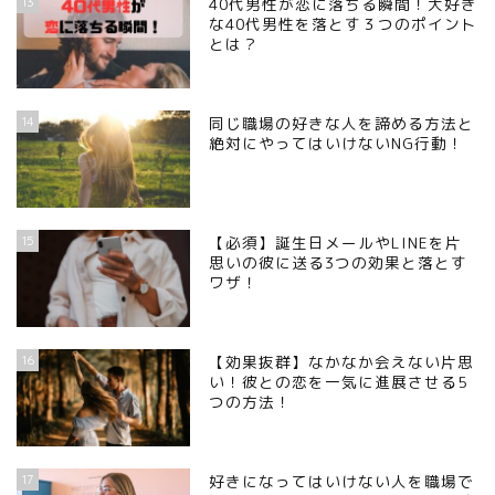
13
40代男性が恋に落ちる瞬間！大好き
な40代男性を落とす３つのポイント
とは？
14
同じ職場の好きな人を諦める方法と
絶対にやってはいけないNG行動！
15
【必須】誕生日メールやLINEを片
思いの彼に送る3つの効果と落とす
ワザ！
16
【効果抜群】なかなか会えない片思
い！彼との恋を一気に進展させる5
つの方法！
17
好きになってはいけない人を職場で