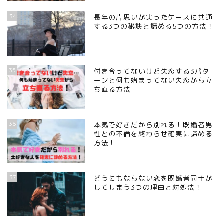
34
長年の片思いが実ったケースに共通
する3つの秘訣と諦める5つの方法！
35
付き合ってないけど失恋する3パタ
ーンと何も始まってない失恋から立
ち直る方法
36
本気で好きだから別れる！既婚者男
性との不倫を終わらせ確実に諦める
方法！
37
どうにもならない恋を既婚者同士が
してしまう3つの理由と対処法！