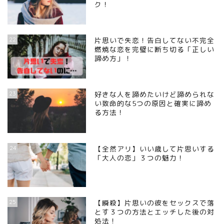
ク！
22
片思いで失恋！告白してない不完全
燃焼な恋を完璧に断ち切る「正しい
諦め方」！
23
好きな人を諦めたいけど諦められな
い致命的な5つの原因と確実に諦め
る方法！
24
【全然アリ】いい歳して片思いする
「大人の恋」３つの魅力！
25
【瞬殺】片思いの彼をセックスで落
とす３つの方法とエッチした後の対
処法！