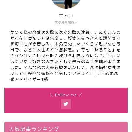
サトコ
恋愛成就請負人
かつて私の恋愛は失敗に次ぐ失敗の連続。。たくさんの
叶わない恋をしては失恋し、好きになった人を諦めきれ
ず毎日もがき苦しみ、本気で死にたいくらい思い悩む毎
日で、まさに人生のドン底状態。。でも「あること」を
きっかけに片思いを叶え続けられるようになり、片思い
していた大好きな人を落として最高の幸せを掴み取りま
した。そんな私の恋愛経験を活かして、恋に悩む女性に
少しでも役立つ情報を発信していきます！| JLC認定恋
愛アドバイザー1級
＼ Follow me ／
人気記事ランキング