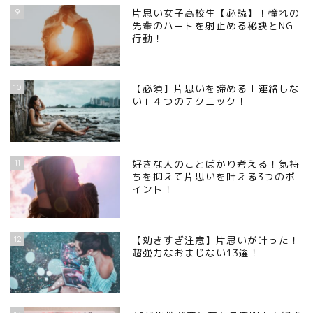
9
片思い女子高校生【必読】！憧れの
先輩のハートを射止める秘訣とNG
行動！
10
【必須】片思いを諦める「連絡しな
い」４つのテクニック！
11
好きな人のことばかり考える！気持
ちを抑えて片思いを叶える3つのポ
イント！
12
【効きすぎ注意】片思いが叶った！
超強力なおまじない13選！