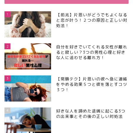
1
【前兆】片思いがどうでもよくなる
と恋が叶う！２つの原因と正しい対
処法！
2
自分を好きでいてくれる女性が離れ
ると寂しい？3つの男性心理と好き
な人に追わせる離れ方！
3
【常勝テク】片思いの彼へ急に連絡
をやめる効果５つと彼を落とすコツ
３つ！
4
好きな人を諦めた途端に起こる3つ
の出来事とその後の正しい対処法