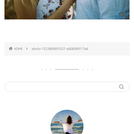
HOME
photo-1523489951027-ab08069117ad