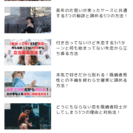
34
長年の片思いが実ったケースに共通
する3つの秘訣と諦める5つの方法！
35
付き合ってないけど失恋する3パタ
ーンと何も始まってない失恋から立
ち直る方法
36
本気で好きだから別れる！既婚者男
性との不倫を終わらせ確実に諦める
方法！
37
どうにもならない恋を既婚者同士が
してしまう3つの理由と対処法！