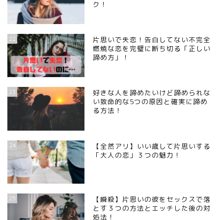
ク！
22
片思いで失恋！告白してない不完全
燃焼な恋を完璧に断ち切る「正しい
諦め方」！
23
好きな人を諦めたいけど諦められな
い致命的な5つの原因と確実に諦め
る方法！
24
【全然アリ】いい歳して片思いする
「大人の恋」３つの魅力！
25
【瞬殺】片思いの彼をセックスで落
とす３つの方法とエッチした後の対
処法！