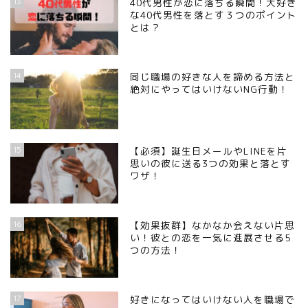
13
40代男性が恋に落ちる瞬間！大好き
な40代男性を落とす３つのポイント
とは？
14
同じ職場の好きな人を諦める方法と
絶対にやってはいけないNG行動！
15
【必須】誕生日メールやLINEを片
思いの彼に送る3つの効果と落とす
ワザ！
16
【効果抜群】なかなか会えない片思
い！彼との恋を一気に進展させる5
つの方法！
17
好きになってはいけない人を職場で