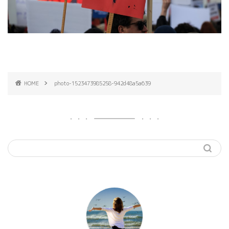
HOME
photo-1523473985258-942d48a5a639