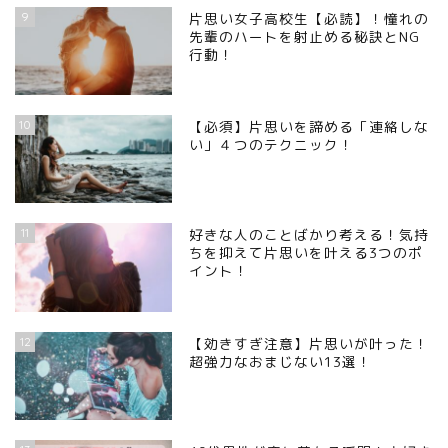
9
片思い女子高校生【必読】！憧れの
先輩のハートを射止める秘訣とNG
行動！
10
【必須】片思いを諦める「連絡しな
い」４つのテクニック！
11
好きな人のことばかり考える！気持
ちを抑えて片思いを叶える3つのポ
イント！
12
【効きすぎ注意】片思いが叶った！
超強力なおまじない13選！