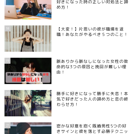
好きになった時の正しい対処法と諦
め方！
18
【大変！】片思いの彼が職場を退
職！あなたがやるべき５つのこと！
19
脈ありから脈なしになった女性の致
命的な3つの原因と挽回が難しい理
由！
20
勝手に好きになって勝手に失恋！本
気で好きだった人の諦め方と恋の終
わらせ方！
21
密かな好意を抱く既婚男性5つの好
きサインと彼を落とす必勝テクニッ