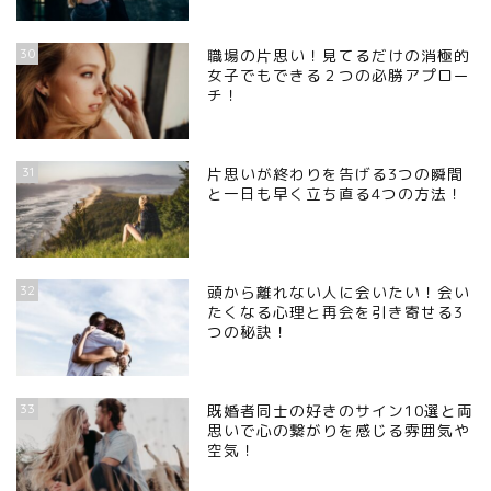
30
職場の片思い！見てるだけの消極的
女子でもできる２つの必勝アプロー
チ！
31
片思いが終わりを告げる3つの瞬間
と一日も早く立ち直る4つの方法！
32
頭から離れない人に会いたい！会い
たくなる心理と再会を引き寄せる3
つの秘訣！
33
既婚者同士の好きのサイン10選と両
思いで心の繋がりを感じる雰囲気や
空気！