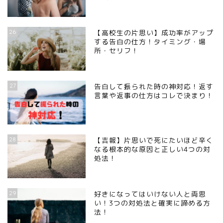
26
【高校生の片思い】成功率がアップ
する告白の仕方！タイミング・場
所・セリフ！
27
告白して振られた時の神対応！返す
言葉や返事の仕方はコレで決まり！
28
【吉報】片思いで死にたいほど辛く
なる根本的な原因と正しい4つの対
処法！
29
好きになってはいけない人と両思
い！3つの対処法と確実に諦める方
法！