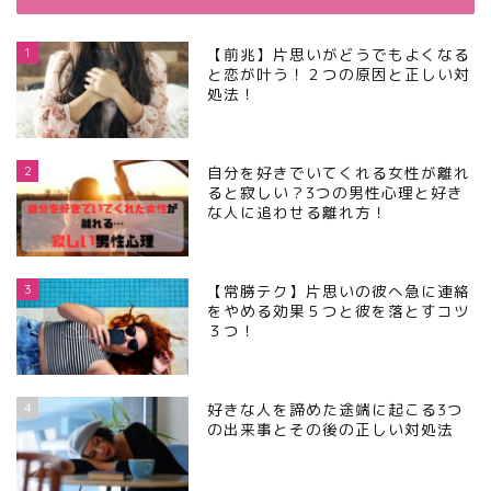
1
【前兆】片思いがどうでもよくなる
と恋が叶う！２つの原因と正しい対
処法！
2
自分を好きでいてくれる女性が離れ
ると寂しい？3つの男性心理と好き
な人に追わせる離れ方！
3
【常勝テク】片思いの彼へ急に連絡
をやめる効果５つと彼を落とすコツ
３つ！
4
好きな人を諦めた途端に起こる3つ
の出来事とその後の正しい対処法