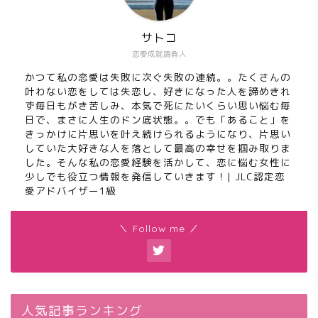
サトコ
恋愛成就請負人
かつて私の恋愛は失敗に次ぐ失敗の連続。。たくさんの
叶わない恋をしては失恋し、好きになった人を諦めきれ
ず毎日もがき苦しみ、本気で死にたいくらい思い悩む毎
日で、まさに人生のドン底状態。。でも「あること」を
きっかけに片思いを叶え続けられるようになり、片思い
していた大好きな人を落として最高の幸せを掴み取りま
した。そんな私の恋愛経験を活かして、恋に悩む女性に
少しでも役立つ情報を発信していきます！| JLC認定恋
愛アドバイザー1級
＼ Follow me ／
人気記事ランキング