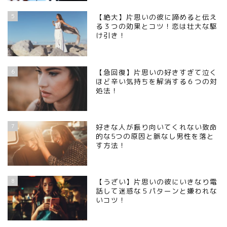
5
【絶大】片思いの彼に諦めると伝え
る３つの効果とコツ！恋は壮大な駆
け引き！
6
【急回復】片思いの好きすぎて泣く
ほど辛い気持ちを解消する６つの対
処法！
7
好きな人が振り向いてくれない致命
的な5つの原因と脈なし男性を落と
す方法！
8
【うざい】片思いの彼にいきなり電
話して迷惑な５パターンと嫌われな
いコツ！