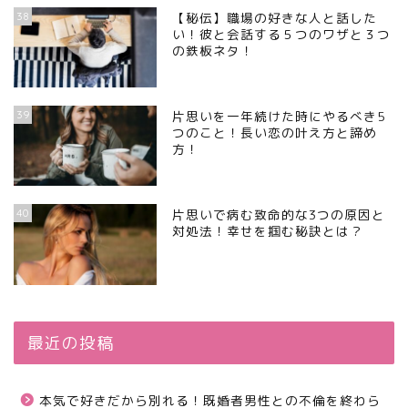
38
【秘伝】職場の好きな人と話した
い！彼と会話する５つのワザと３つ
の鉄板ネタ！
39
片思いを一年続けた時にやるべき5
つのこと！長い恋の叶え方と諦め
方！
40
片思いで病む致命的な3つの原因と
対処法！幸せを掴む秘訣とは？
最近の投稿
本気で好きだから別れる！既婚者男性との不倫を終わら