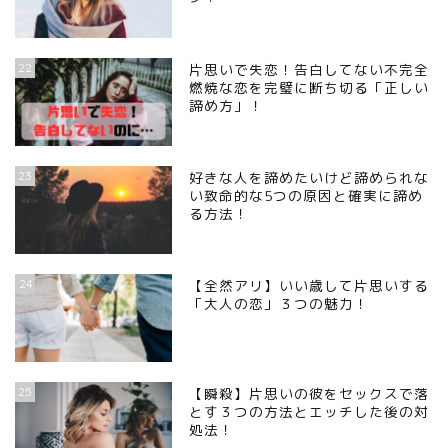
22
片思いで失恋！告白してない不完全
燃焼な恋を完璧に断ち切る「正しい
諦め方」！
23
好きな人を諦めたいけど諦められな
い致命的な5つの原因と確実に諦め
る方法！
24
【全然アリ】いい歳して片思いする
「大人の恋」３つの魅力！
25
【瞬殺】片思いの彼をセックスで落
とす３つの方法とエッチした後の対
処法！