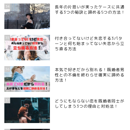
34
長年の片思いが実ったケースに共通
する3つの秘訣と諦める5つの方法！
35
付き合ってないけど失恋する3パタ
ーンと何も始まってない失恋から立
ち直る方法
36
本気で好きだから別れる！既婚者男
性との不倫を終わらせ確実に諦める
方法！
37
どうにもならない恋を既婚者同士が
してしまう3つの理由と対処法！