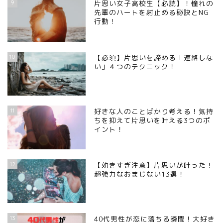
9
片思い女子高校生【必読】！憧れの
先輩のハートを射止める秘訣とNG
行動！
10
【必須】片思いを諦める「連絡しな
い」４つのテクニック！
11
好きな人のことばかり考える！気持
ちを抑えて片思いを叶える3つのポ
イント！
12
【効きすぎ注意】片思いが叶った！
超強力なおまじない13選！
13
40代男性が恋に落ちる瞬間！大好き