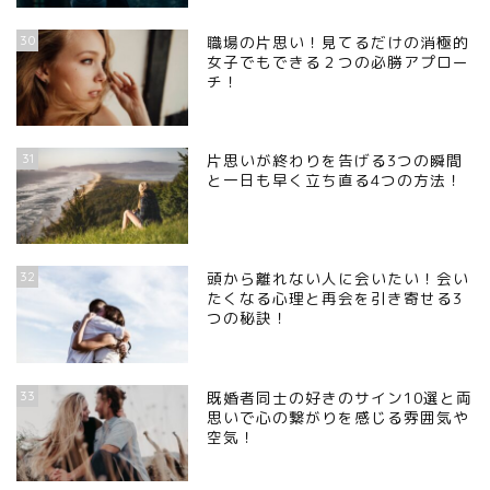
30
職場の片思い！見てるだけの消極的
女子でもできる２つの必勝アプロー
チ！
31
片思いが終わりを告げる3つの瞬間
と一日も早く立ち直る4つの方法！
32
頭から離れない人に会いたい！会い
たくなる心理と再会を引き寄せる3
つの秘訣！
33
既婚者同士の好きのサイン10選と両
思いで心の繋がりを感じる雰囲気や
空気！