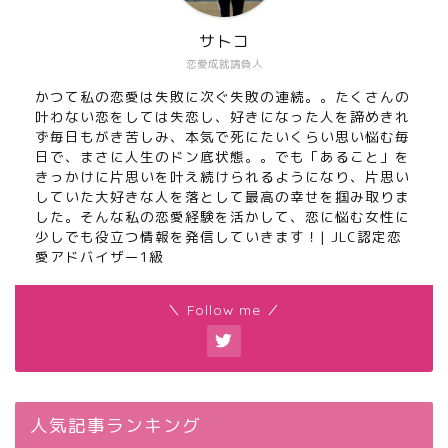
サトコ
恋愛成就請負人
かつて私の恋愛は失敗に次ぐ失敗の連続。。たくさんの
叶わない恋をしては失恋し、好きになった人を諦めきれ
ず毎日もがき苦しみ、本気で死にたいくらい思い悩む毎
日で、まさに人生のドン底状態。。でも「あること」を
きっかけに片思いを叶え続けられるようになり、片思い
していた大好きな人を落として最高の幸せを掴み取りま
した。そんな私の恋愛経験を活かして、恋に悩む女性に
少しでも役立つ情報を発信していきます！| JLC認定恋
愛アドバイザー1級
＼ Follow me ／
人気記事ランキング