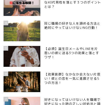
な40代男性を落とす３つのポイント
とは？
14
同じ職場の好きな人を諦める方法と
絶対にやってはいけないNG行動！
15
【必須】誕生日メールやLINEを片
思いの彼に送る3つの効果と落とす
ワザ！
16
【効果抜群】なかなか会えない片思
い！彼との恋を一気に進展させる5
つの方法！
17
好きになってはいけない人を職場で
好きになった時の正しい対処法と諦