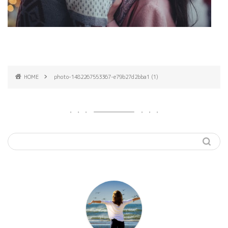
HOME
photo-1482267553367-e79b27d2bba1 (1)