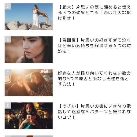
5
【絶大】片思いの彼に諦めると伝え
る３つの効果とコツ！恋は壮大な駆
け引き！
6
【急回復】片思いの好きすぎて泣く
ほど辛い気持ちを解消する６つの対
処法！
7
好きな人が振り向いてくれない致命
的な5つの原因と脈なし男性を落と
す方法！
8
【うざい】片思いの彼にいきなり電
話して迷惑な５パターンと嫌われな
いコツ！