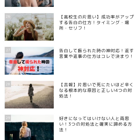
26
【高校生の片思い】成功率がアップ
する告白の仕方！タイミング・場
所・セリフ！
27
告白して振られた時の神対応！返す
言葉や返事の仕方はコレで決まり！
28
【吉報】片思いで死にたいほど辛く
なる根本的な原因と正しい4つの対
処法！
29
好きになってはいけない人と両思
い！3つの対処法と確実に諦める方
法！