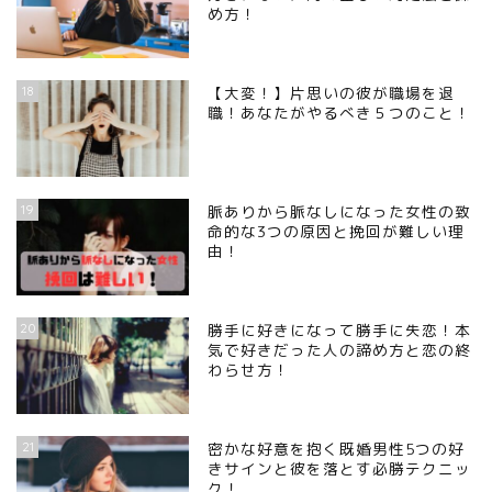
め方！
18
【大変！】片思いの彼が職場を退
職！あなたがやるべき５つのこと！
19
脈ありから脈なしになった女性の致
命的な3つの原因と挽回が難しい理
由！
20
勝手に好きになって勝手に失恋！本
気で好きだった人の諦め方と恋の終
わらせ方！
21
密かな好意を抱く既婚男性5つの好
きサインと彼を落とす必勝テクニッ
ク！