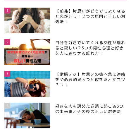
1
【前兆】片思いがどうでもよくなる
と恋が叶う！２つの原因と正しい対
処法！
2
自分を好きでいてくれる女性が離れ
ると寂しい？3つの男性心理と好き
な人に追わせる離れ方！
3
【常勝テク】片思いの彼へ急に連絡
をやめる効果５つと彼を落とすコツ
３つ！
4
好きな人を諦めた途端に起こる3つ
の出来事とその後の正しい対処法