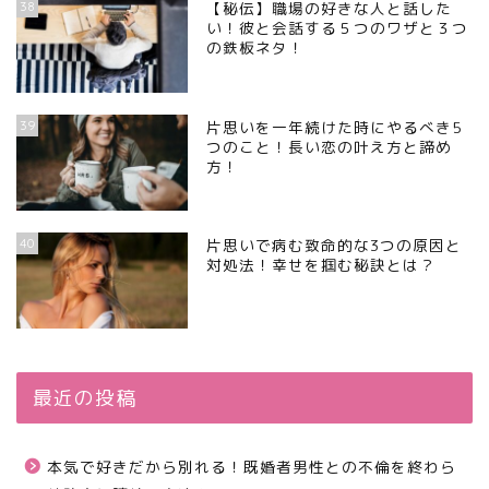
38
【秘伝】職場の好きな人と話した
い！彼と会話する５つのワザと３つ
の鉄板ネタ！
39
片思いを一年続けた時にやるべき5
つのこと！長い恋の叶え方と諦め
方！
40
片思いで病む致命的な3つの原因と
対処法！幸せを掴む秘訣とは？
最近の投稿
本気で好きだから別れる！既婚者男性との不倫を終わら