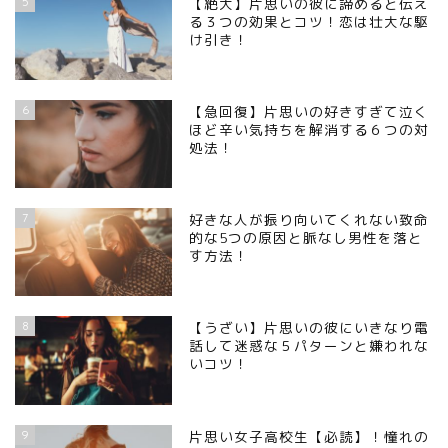
5
【絶大】片思いの彼に諦めると伝え
る３つの効果とコツ！恋は壮大な駆
け引き！
6
【急回復】片思いの好きすぎて泣く
ほど辛い気持ちを解消する６つの対
処法！
7
好きな人が振り向いてくれない致命
的な5つの原因と脈なし男性を落と
す方法！
8
【うざい】片思いの彼にいきなり電
話して迷惑な５パターンと嫌われな
いコツ！
9
片思い女子高校生【必読】！憧れの