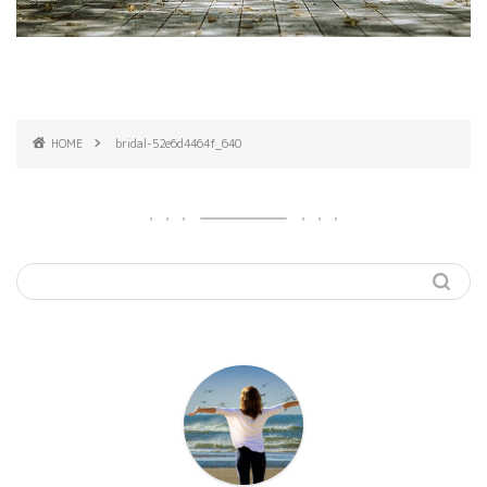
HOME
bridal-52e6d4464f_640