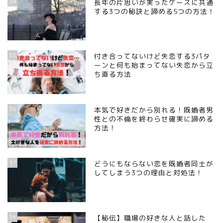
34
長年の片思いが実ったケースに共通
する3つの秘訣と諦める5つの方法！
35
付き合ってないけど失恋する3パタ
ーンと何も始まってない失恋から立
ち直る方法
36
本気で好きだから別れる！既婚者男
性との不倫を終わらせ確実に諦める
方法！
37
どうにもならない恋を既婚者同士が
してしまう3つの理由と対処法！
38
【秘伝】職場の好きな人と話した