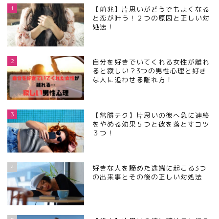
1
【前兆】片思いがどうでもよくなる
と恋が叶う！２つの原因と正しい対
処法！
2
自分を好きでいてくれる女性が離れ
ると寂しい？3つの男性心理と好き
な人に追わせる離れ方！
3
【常勝テク】片思いの彼へ急に連絡
をやめる効果５つと彼を落とすコツ
３つ！
4
好きな人を諦めた途端に起こる3つ
の出来事とその後の正しい対処法