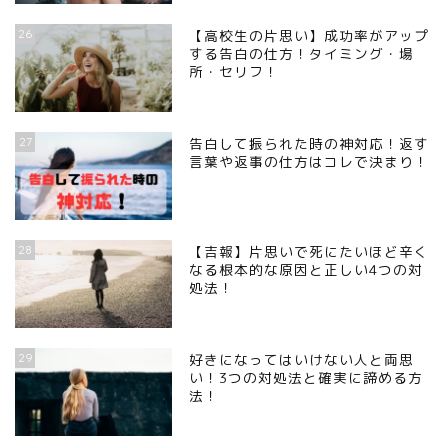
26
【高校生の片思い】成功率がアップ
する告白の仕方！タイミング・場
所・セリフ！
27
告白して振られた時の神対応！返す
言葉や返事の仕方はコレで決まり！
28
【吉報】片思いで死にたいほど辛く
なる根本的な原因と正しい4つの対
処法！
29
好きになってはいけない人と両思
い！3つの対処法と確実に諦める方
法！