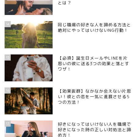
とは？
14
同じ職場の好きな人を諦める方法と
絶対にやってはいけないNG行動！
15
【必須】誕生日メールやLINEを片
思いの彼に送る3つの効果と落とす
ワザ！
16
【効果抜群】なかなか会えない片思
い！彼との恋を一気に進展させる5
つの方法！
17
好きになってはいけない人を職場で
好きになった時の正しい対処法と諦
め方！