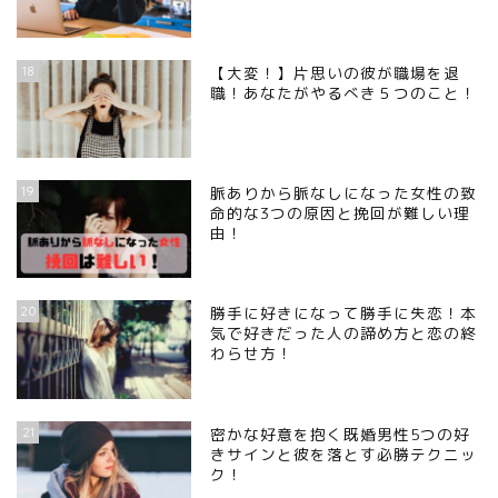
18
【大変！】片思いの彼が職場を退
職！あなたがやるべき５つのこと！
19
脈ありから脈なしになった女性の致
命的な3つの原因と挽回が難しい理
由！
20
勝手に好きになって勝手に失恋！本
気で好きだった人の諦め方と恋の終
わらせ方！
21
密かな好意を抱く既婚男性5つの好
きサインと彼を落とす必勝テクニッ
ク！