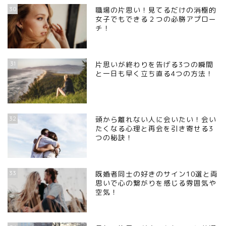
30
職場の片思い！見てるだけの消極的
女子でもできる２つの必勝アプロー
チ！
31
片思いが終わりを告げる3つの瞬間
と一日も早く立ち直る4つの方法！
32
頭から離れない人に会いたい！会い
たくなる心理と再会を引き寄せる3
つの秘訣！
33
既婚者同士の好きのサイン10選と両
思いで心の繋がりを感じる雰囲気や
空気！