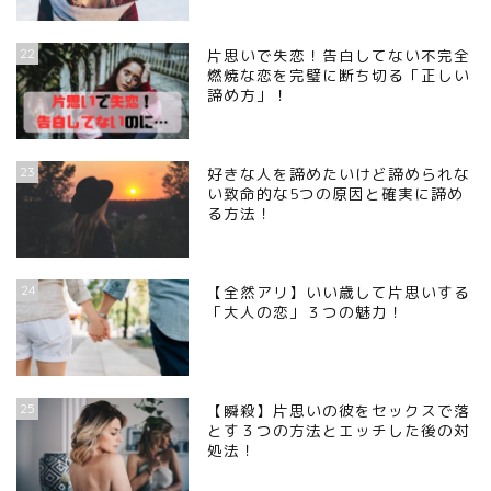
22
片思いで失恋！告白してない不完全
燃焼な恋を完璧に断ち切る「正しい
諦め方」！
23
好きな人を諦めたいけど諦められな
い致命的な5つの原因と確実に諦め
る方法！
24
【全然アリ】いい歳して片思いする
「大人の恋」３つの魅力！
25
【瞬殺】片思いの彼をセックスで落
とす３つの方法とエッチした後の対
処法！