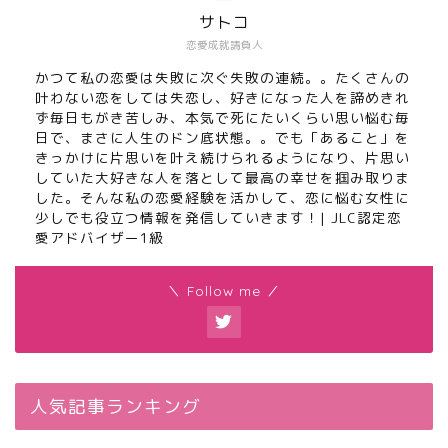
サトコ
恋愛成就請負人
かつて私の恋愛は失敗に次ぐ失敗の連続。。たくさんの
叶わない恋をしては失恋し、好きになった人を諦めきれ
ず毎日もがき苦しみ、本気で死にたいくらい思い悩む毎
日で、まさに人生のドン底状態。。でも「あること」を
きっかけに片思いを叶え続けられるようになり、片思い
していた大好きな人を落として最高の幸せを掴み取りま
した。そんな私の恋愛経験を活かして、恋に悩む女性に
少しでも役立つ情報を発信していきます！| JLC認定恋
愛アドバイザー1級
＼ Follow me ／
人気記事ランキング