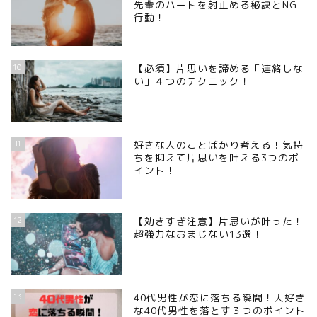
先輩のハートを射止める秘訣とNG
行動！
10
【必須】片思いを諦める「連絡しな
い」４つのテクニック！
11
好きな人のことばかり考える！気持
ちを抑えて片思いを叶える3つのポ
イント！
12
【効きすぎ注意】片思いが叶った！
超強力なおまじない13選！
13
40代男性が恋に落ちる瞬間！大好き
な40代男性を落とす３つのポイント