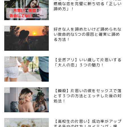
燃焼な恋を完璧に断ち切る「正しい
諦め方」！
23
好きな人を諦めたいけど諦められな
い致命的な5つの原因と確実に諦め
る方法！
24
【全然アリ】いい歳して片思いする
「大人の恋」３つの魅力！
25
【瞬殺】片思いの彼をセックスで落
とす３つの方法とエッチした後の対
処法！
26
【高校生の片思い】成功率がアップ
する告白の仕方！タイミング・場