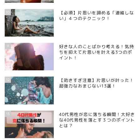
10
【必須】片思いを諦める「連絡しな
い」４つのテクニック！
11
好きな人のことばかり考える！気持
ちを抑えて片思いを叶える3つのポ
イント！
12
【効きすぎ注意】片思いが叶った！
超強力なおまじない13選！
13
40代男性が恋に落ちる瞬間！大好き
な40代男性を落とす３つのポイント
とは？