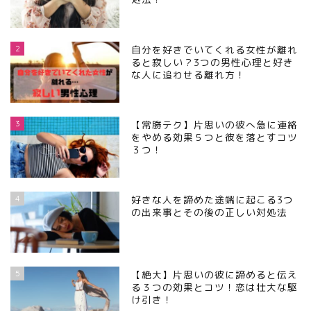
2
自分を好きでいてくれる女性が離れ
ると寂しい？3つの男性心理と好き
な人に追わせる離れ方！
3
【常勝テク】片思いの彼へ急に連絡
をやめる効果５つと彼を落とすコツ
３つ！
4
好きな人を諦めた途端に起こる3つ
の出来事とその後の正しい対処法
5
【絶大】片思いの彼に諦めると伝え
る３つの効果とコツ！恋は壮大な駆
け引き！