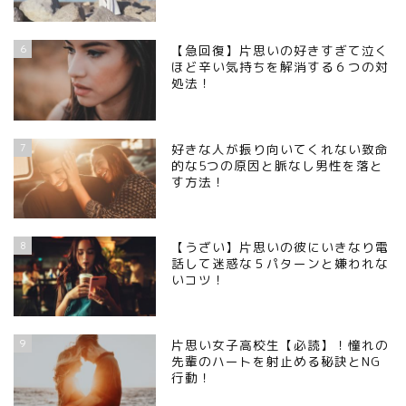
6
【急回復】片思いの好きすぎて泣く
ほど辛い気持ちを解消する６つの対
処法！
7
好きな人が振り向いてくれない致命
的な5つの原因と脈なし男性を落と
す方法！
8
【うざい】片思いの彼にいきなり電
話して迷惑な５パターンと嫌われな
いコツ！
9
片思い女子高校生【必読】！憧れの
先輩のハートを射止める秘訣とNG
行動！