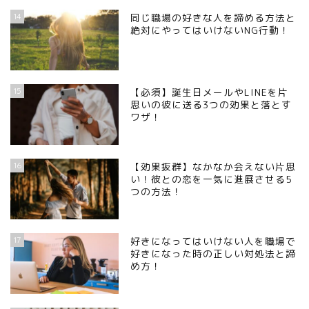
14
同じ職場の好きな人を諦める方法と
絶対にやってはいけないNG行動！
15
【必須】誕生日メールやLINEを片
思いの彼に送る3つの効果と落とす
ワザ！
16
【効果抜群】なかなか会えない片思
い！彼との恋を一気に進展させる5
つの方法！
17
好きになってはいけない人を職場で
好きになった時の正しい対処法と諦
め方！