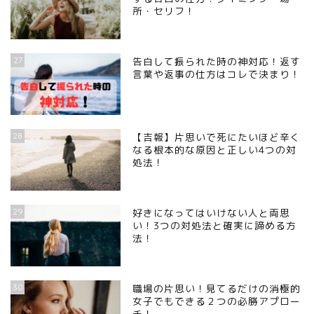
所・セリフ！
27
告白して振られた時の神対応！返す
言葉や返事の仕方はコレで決まり！
28
【吉報】片思いで死にたいほど辛く
なる根本的な原因と正しい4つの対
処法！
29
好きになってはいけない人と両思
い！3つの対処法と確実に諦める方
法！
30
職場の片思い！見てるだけの消極的
女子でもできる２つの必勝アプロー
チ！