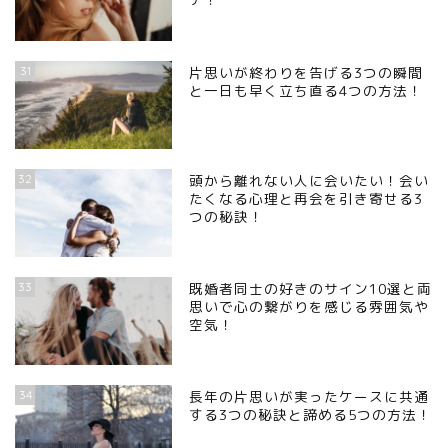
31
片思いが終わりを告げる3つの瞬間
と一日も早く立ち直る4つの方法！
32
頭から離れない人に会いたい！会い
たくなる心理と再会を引き寄せる3
つの秘訣！
33
既婚者同士の好きのサイン10選と両
思いで心の繋がりを感じる雰囲気や
空気！
34
長年の片思いが実ったケースに共通
する3つの秘訣と諦める5つの方法！