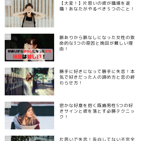
18
【大変！】片思いの彼が職場を退
職！あなたがやるべき５つのこと！
19
脈ありから脈なしになった女性の致
命的な3つの原因と挽回が難しい理
由！
20
勝手に好きになって勝手に失恋！本
気で好きだった人の諦め方と恋の終
わらせ方！
21
密かな好意を抱く既婚男性5つの好
きサインと彼を落とす必勝テクニッ
ク！
22
片思いで失恋！告白してない不完全