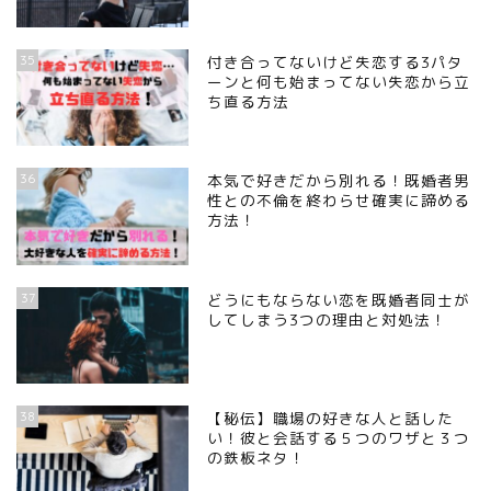
35
付き合ってないけど失恋する3パタ
ーンと何も始まってない失恋から立
ち直る方法
36
本気で好きだから別れる！既婚者男
性との不倫を終わらせ確実に諦める
方法！
37
どうにもならない恋を既婚者同士が
してしまう3つの理由と対処法！
38
【秘伝】職場の好きな人と話した
い！彼と会話する５つのワザと３つ
の鉄板ネタ！