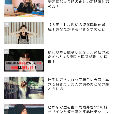
好きになった時の正しい対処法と諦
め方！
18
【大変！】片思いの彼が職場を退
職！あなたがやるべき５つのこと！
19
脈ありから脈なしになった女性の致
命的な3つの原因と挽回が難しい理
由！
20
勝手に好きになって勝手に失恋！本
気で好きだった人の諦め方と恋の終
わらせ方！
21
密かな好意を抱く既婚男性5つの好
きサインと彼を落とす必勝テクニッ