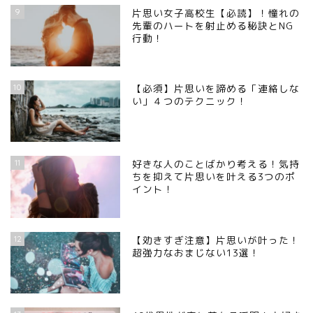
9
片思い女子高校生【必読】！憧れの
先輩のハートを射止める秘訣とNG
行動！
10
【必須】片思いを諦める「連絡しな
い」４つのテクニック！
11
好きな人のことばかり考える！気持
ちを抑えて片思いを叶える3つのポ
イント！
12
【効きすぎ注意】片思いが叶った！
超強力なおまじない13選！