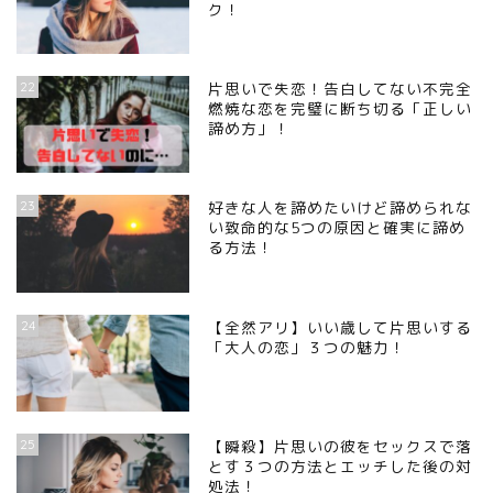
ク！
22
片思いで失恋！告白してない不完全
燃焼な恋を完璧に断ち切る「正しい
諦め方」！
23
好きな人を諦めたいけど諦められな
い致命的な5つの原因と確実に諦め
る方法！
24
【全然アリ】いい歳して片思いする
「大人の恋」３つの魅力！
25
【瞬殺】片思いの彼をセックスで落
とす３つの方法とエッチした後の対
処法！