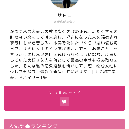
サトコ
恋愛成就請負人
かつて私の恋愛は失敗に次ぐ失敗の連続。。たくさんの
叶わない恋をしては失恋し、好きになった人を諦めきれ
ず毎日もがき苦しみ、本気で死にたいくらい思い悩む毎
日で、まさに人生のドン底状態。。でも「あること」を
きっかけに片思いを叶え続けられるようになり、片思い
していた大好きな人を落として最高の幸せを掴み取りま
した。そんな私の恋愛経験を活かして、恋に悩む女性に
少しでも役立つ情報を発信していきます！| JLC認定恋
愛アドバイザー1級
＼ Follow me ／
人気記事ランキング