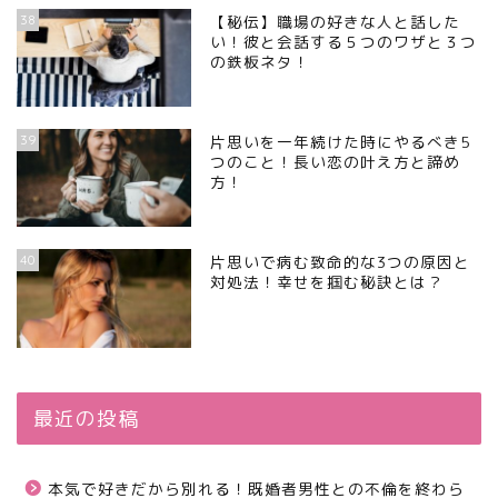
38
【秘伝】職場の好きな人と話した
い！彼と会話する５つのワザと３つ
の鉄板ネタ！
39
片思いを一年続けた時にやるべき5
つのこと！長い恋の叶え方と諦め
方！
40
片思いで病む致命的な3つの原因と
対処法！幸せを掴む秘訣とは？
最近の投稿
本気で好きだから別れる！既婚者男性との不倫を終わら