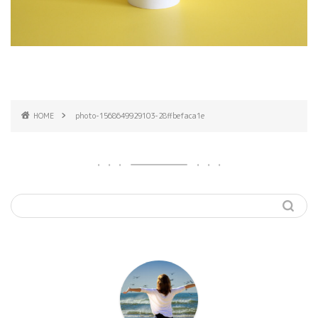
HOME
photo-1568649929103-28ffbefaca1e