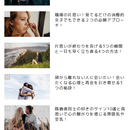
30
職場の片思い！見てるだけの消極的
女子でもできる２つの必勝アプロー
チ！
31
片思いが終わりを告げる3つの瞬間
と一日も早く立ち直る4つの方法！
32
頭から離れない人に会いたい！会い
たくなる心理と再会を引き寄せる3
つの秘訣！
33
既婚者同士の好きのサイン10選と両
思いで心の繋がりを感じる雰囲気や
空気！