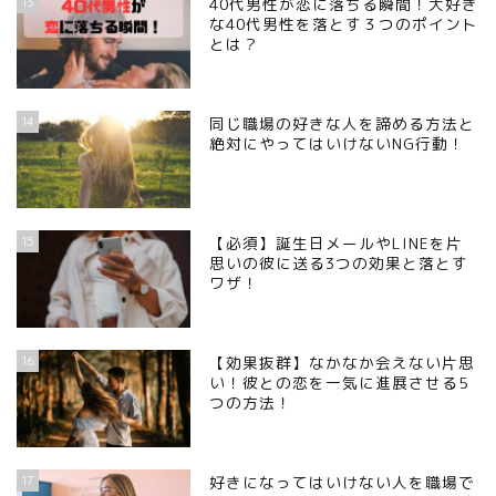
13
40代男性が恋に落ちる瞬間！大好き
な40代男性を落とす３つのポイント
とは？
14
同じ職場の好きな人を諦める方法と
絶対にやってはいけないNG行動！
15
【必須】誕生日メールやLINEを片
思いの彼に送る3つの効果と落とす
ワザ！
16
【効果抜群】なかなか会えない片思
い！彼との恋を一気に進展させる5
つの方法！
17
好きになってはいけない人を職場で