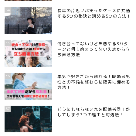
34
長年の片思いが実ったケースに共通
する3つの秘訣と諦める5つの方法！
35
付き合ってないけど失恋する3パタ
ーンと何も始まってない失恋から立
ち直る方法
36
本気で好きだから別れる！既婚者男
性との不倫を終わらせ確実に諦める
方法！
37
どうにもならない恋を既婚者同士が
してしまう3つの理由と対処法！