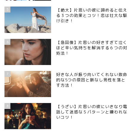
5
【絶大】片思いの彼に諦めると伝え
る３つの効果とコツ！恋は壮大な駆
け引き！
6
【急回復】片思いの好きすぎて泣く
ほど辛い気持ちを解消する６つの対
処法！
7
好きな人が振り向いてくれない致命
的な5つの原因と脈なし男性を落と
す方法！
8
【うざい】片思いの彼にいきなり電
話して迷惑な５パターンと嫌われな
いコツ！