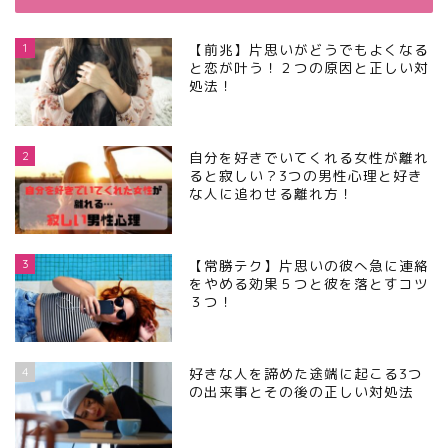
1
【前兆】片思いがどうでもよくなる
と恋が叶う！２つの原因と正しい対
処法！
2
自分を好きでいてくれる女性が離れ
ると寂しい？3つの男性心理と好き
な人に追わせる離れ方！
3
【常勝テク】片思いの彼へ急に連絡
をやめる効果５つと彼を落とすコツ
３つ！
4
好きな人を諦めた途端に起こる3つ
の出来事とその後の正しい対処法