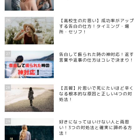
26
【高校生の片思い】成功率がアップ
する告白の仕方！タイミング・場
所・セリフ！
27
告白して振られた時の神対応！返す
言葉や返事の仕方はコレで決まり！
28
【吉報】片思いで死にたいほど辛く
なる根本的な原因と正しい4つの対
処法！
29
好きになってはいけない人と両思
い！3つの対処法と確実に諦める方
法！