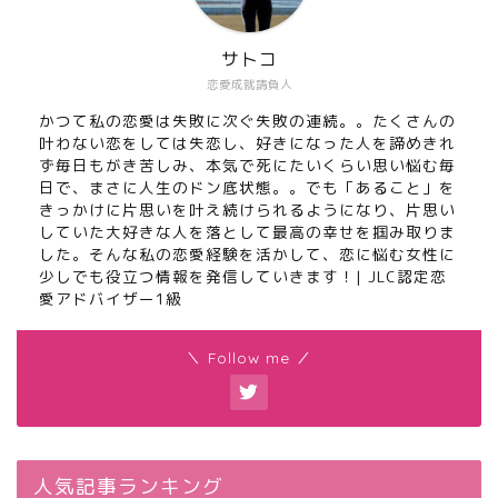
サトコ
恋愛成就請負人
かつて私の恋愛は失敗に次ぐ失敗の連続。。たくさんの
叶わない恋をしては失恋し、好きになった人を諦めきれ
ず毎日もがき苦しみ、本気で死にたいくらい思い悩む毎
日で、まさに人生のドン底状態。。でも「あること」を
きっかけに片思いを叶え続けられるようになり、片思い
していた大好きな人を落として最高の幸せを掴み取りま
した。そんな私の恋愛経験を活かして、恋に悩む女性に
少しでも役立つ情報を発信していきます！| JLC認定恋
愛アドバイザー1級
＼ Follow me ／
人気記事ランキング