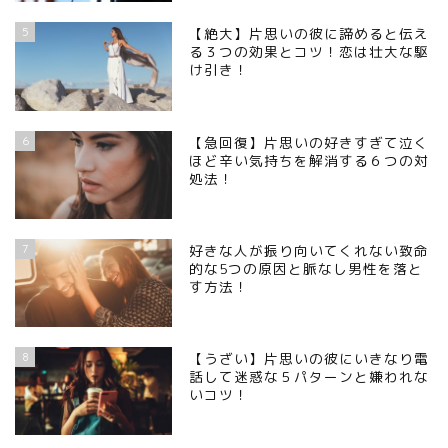
5
【絶大】片思いの彼に諦めると伝え
る３つの効果とコツ！恋は壮大な駆
け引き！
6
【急回復】片思いの好きすぎて泣く
ほど辛い気持ちを解消する６つの対
処法！
7
好きな人が振り向いてくれない致命
的な5つの原因と脈なし男性を落と
す方法！
8
【うざい】片思いの彼にいきなり電
話して迷惑な５パターンと嫌われな
いコツ！