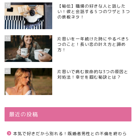
38
【秘伝】職場の好きな人と話した
い！彼と会話する５つのワザと３つ
の鉄板ネタ！
39
片思いを一年続けた時にやるべき5
つのこと！長い恋の叶え方と諦め
方！
40
片思いで病む致命的な3つの原因と
対処法！幸せを掴む秘訣とは？
最近の投稿
本気で好きだから別れる！既婚者男性との不倫を終わら