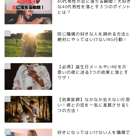
13
40代男性が恋に落ちる瞬間！大好き
な40代男性を落とす３つのポイント
とは？
14
同じ職場の好きな人を諦める方法と
絶対にやってはいけないNG行動！
15
【必須】誕生日メールやLINEを片
思いの彼に送る3つの効果と落とす
ワザ！
16
【効果抜群】なかなか会えない片思
い！彼との恋を一気に進展させる5
つの方法！
17
好きになってはいけない人を職場で