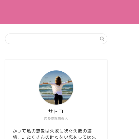
サトコ
恋愛成就請負人
かつて私の恋愛は失敗に次ぐ失敗の連
続。。たくさんの叶わない恋をしては失