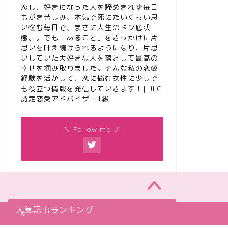
恋し、好きになった人を諦めきれず毎日
もがき苦しみ、本気で死にたいくらい思
い悩む毎日で、まさに人生のドン底状
態。。でも「あること」をきっかけに片
思いを叶え続けられるようになり、片思
いしていた大好きな人を落として最高の
幸せを掴み取りました。そんな私の恋愛
経験を活かして、恋に悩む女性に少しで
も役立つ情報を発信していきます！| JLC
認定恋愛アドバイザー1級
＼ Follow me ／
人気記事ランキング
2020–2022 カナエル | 恋愛女子の辛い片思い相談所