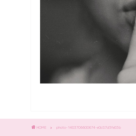
HOME
photo-1483706600674-e0c87d3fe85b