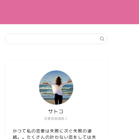
サトコ
恋愛成就請負人
かつて私の恋愛は失敗に次ぐ失敗の連
続。。たくさんの叶わない恋をしては失