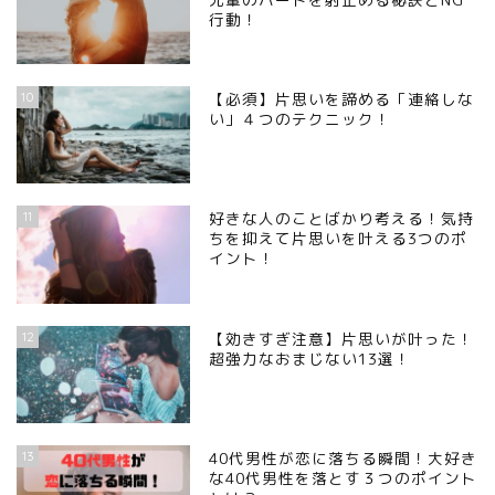
行動！
10
【必須】片思いを諦める「連絡しな
い」４つのテクニック！
11
好きな人のことばかり考える！気持
ちを抑えて片思いを叶える3つのポ
イント！
12
【効きすぎ注意】片思いが叶った！
超強力なおまじない13選！
13
40代男性が恋に落ちる瞬間！大好き
な40代男性を落とす３つのポイント