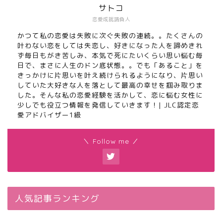
サトコ
恋愛成就請負人
かつて私の恋愛は失敗に次ぐ失敗の連続。。たくさんの
叶わない恋をしては失恋し、好きになった人を諦めきれ
ず毎日もがき苦しみ、本気で死にたいくらい思い悩む毎
日で、まさに人生のドン底状態。。でも「あること」を
きっかけに片思いを叶え続けられるようになり、片思い
していた大好きな人を落として最高の幸せを掴み取りま
した。そんな私の恋愛経験を活かして、恋に悩む女性に
少しでも役立つ情報を発信していきます！| JLC認定恋
愛アドバイザー1級
＼ Follow me ／
人気記事ランキング