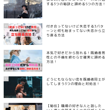
する3つの秘訣と諦める5つの方法！
35
付き合ってないけど失恋する3パタ
ーンと何も始まってない失恋から立
ち直る方法
36
本気で好きだから別れる！既婚者男
性との不倫を終わらせ確実に諦める
方法！
37
どうにもならない恋を既婚者同士が
してしまう3つの理由と対処法！
38
【秘伝】職場の好きな人と話した