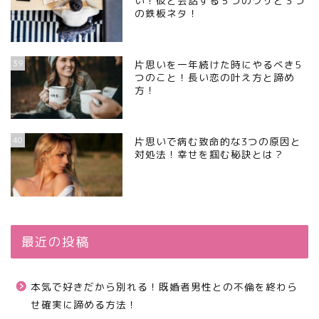
い！彼と会話する５つのワザと３つ
の鉄板ネタ！
39
片思いを一年続けた時にやるべき5
つのこと！長い恋の叶え方と諦め
方！
40
片思いで病む致命的な3つの原因と
対処法！幸せを掴む秘訣とは？
最近の投稿
本気で好きだから別れる！既婚者男性との不倫を終わら
せ確実に諦める方法！