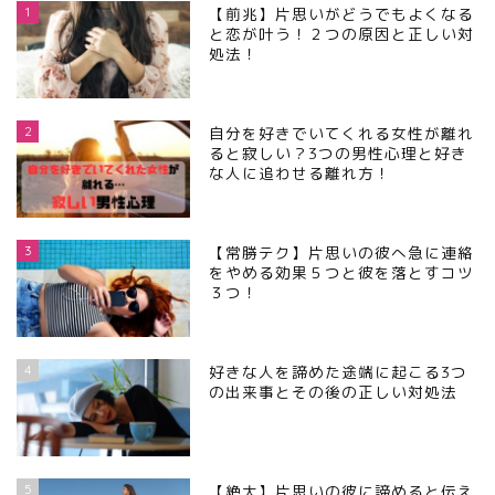
1
【前兆】片思いがどうでもよくなる
と恋が叶う！２つの原因と正しい対
処法！
2
自分を好きでいてくれる女性が離れ
ると寂しい？3つの男性心理と好き
な人に追わせる離れ方！
3
【常勝テク】片思いの彼へ急に連絡
をやめる効果５つと彼を落とすコツ
３つ！
4
好きな人を諦めた途端に起こる3つ
の出来事とその後の正しい対処法
5
【絶大】片思いの彼に諦めると伝え