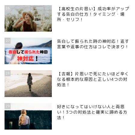
26
【高校生の片思い】成功率がアップ
する告白の仕方！タイミング・場
所・セリフ！
27
告白して振られた時の神対応！返す
言葉や返事の仕方はコレで決まり！
28
【吉報】片思いで死にたいほど辛く
なる根本的な原因と正しい4つの対
処法！
29
好きになってはいけない人と両思
い！3つの対処法と確実に諦める方
法！