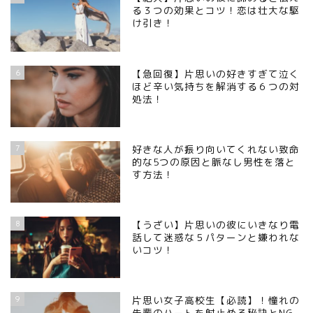
る３つの効果とコツ！恋は壮大な駆
け引き！
6
【急回復】片思いの好きすぎて泣く
ほど辛い気持ちを解消する６つの対
処法！
7
好きな人が振り向いてくれない致命
的な5つの原因と脈なし男性を落と
す方法！
8
【うざい】片思いの彼にいきなり電
話して迷惑な５パターンと嫌われな
いコツ！
9
片思い女子高校生【必読】！憧れの
先輩のハートを射止める秘訣とNG