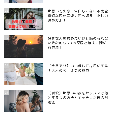
22
片思いで失恋！告白してない不完全
燃焼な恋を完璧に断ち切る「正しい
諦め方」！
23
好きな人を諦めたいけど諦められな
い致命的な5つの原因と確実に諦め
る方法！
24
【全然アリ】いい歳して片思いする
「大人の恋」３つの魅力！
25
【瞬殺】片思いの彼をセックスで落
とす３つの方法とエッチした後の対
処法！