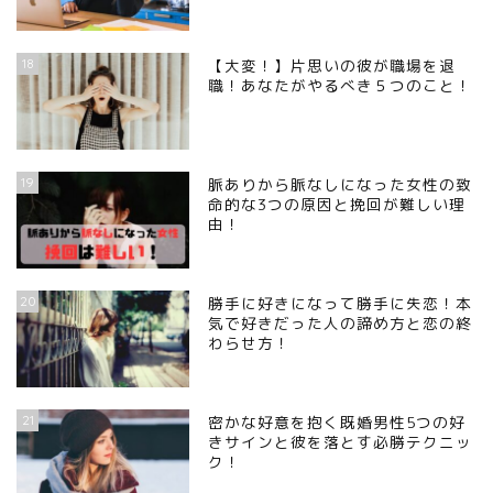
18
【大変！】片思いの彼が職場を退
職！あなたがやるべき５つのこと！
19
脈ありから脈なしになった女性の致
命的な3つの原因と挽回が難しい理
由！
20
勝手に好きになって勝手に失恋！本
気で好きだった人の諦め方と恋の終
わらせ方！
21
密かな好意を抱く既婚男性5つの好
きサインと彼を落とす必勝テクニッ
ク！