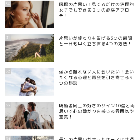
30
職場の片思い！見てるだけの消極的
女子でもできる２つの必勝アプロー
チ！
31
片思いが終わりを告げる3つの瞬間
と一日も早く立ち直る4つの方法！
32
頭から離れない人に会いたい！会い
たくなる心理と再会を引き寄せる3
つの秘訣！
33
既婚者同士の好きのサイン10選と両
思いで心の繋がりを感じる雰囲気や
空気！
34
長年の片思いが実ったケースに共通