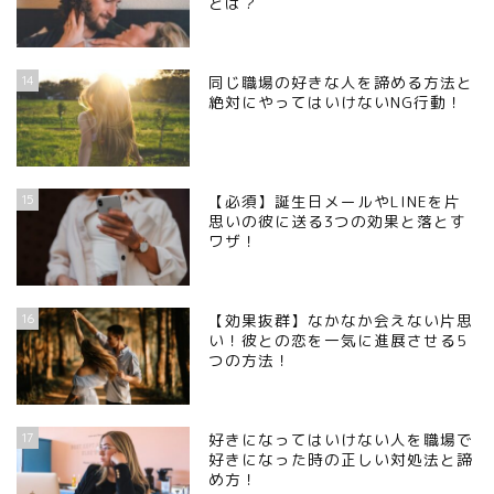
とは？
14
同じ職場の好きな人を諦める方法と
絶対にやってはいけないNG行動！
15
【必須】誕生日メールやLINEを片
思いの彼に送る3つの効果と落とす
ワザ！
16
【効果抜群】なかなか会えない片思
い！彼との恋を一気に進展させる5
つの方法！
17
好きになってはいけない人を職場で
好きになった時の正しい対処法と諦
め方！