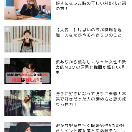
好きになった時の正しい対処法と諦
め方！
18
【大変！】片思いの彼が職場を退
職！あなたがやるべき５つのこと！
19
脈ありから脈なしになった女性の致
命的な3つの原因と挽回が難しい理
由！
20
勝手に好きになって勝手に失恋！本
気で好きだった人の諦め方と恋の終
わらせ方！
21
密かな好意を抱く既婚男性5つの好
きサインと彼を落とす必勝テクニッ