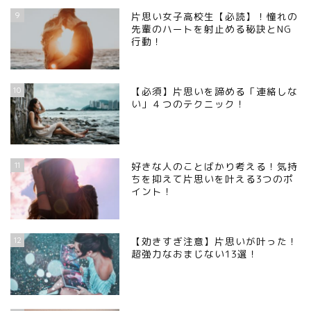
9
片思い女子高校生【必読】！憧れの
先輩のハートを射止める秘訣とNG
行動！
10
【必須】片思いを諦める「連絡しな
い」４つのテクニック！
11
好きな人のことばかり考える！気持
ちを抑えて片思いを叶える3つのポ
イント！
12
【効きすぎ注意】片思いが叶った！
超強力なおまじない13選！