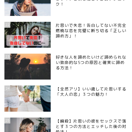
ク！
22
片思いで失恋！告白してない不完全
燃焼な恋を完璧に断ち切る「正しい
諦め方」！
23
好きな人を諦めたいけど諦められな
い致命的な5つの原因と確実に諦め
る方法！
24
【全然アリ】いい歳して片思いする
「大人の恋」３つの魅力！
25
【瞬殺】片思いの彼をセックスで落
とす３つの方法とエッチした後の対
処法！