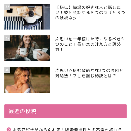
38
【秘伝】職場の好きな人と話した
い！彼と会話する５つのワザと３つ
の鉄板ネタ！
39
片思いを一年続けた時にやるべき5
つのこと！長い恋の叶え方と諦め
方！
40
片思いで病む致命的な3つの原因と
対処法！幸せを掴む秘訣とは？
最近の投稿
本気で好きだから別れる！既婚者男性との不倫を終わら