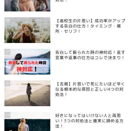
26
【高校生の片思い】成功率がアップ
する告白の仕方！タイミング・場
所・セリフ！
27
告白して振られた時の神対応！返す
言葉や返事の仕方はコレで決まり！
28
【吉報】片思いで死にたいほど辛く
なる根本的な原因と正しい4つの対
処法！
29
好きになってはいけない人と両思
い！3つの対処法と確実に諦める方
法！