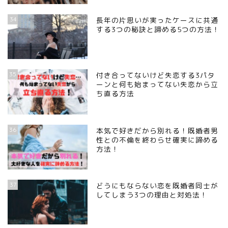
34
長年の片思いが実ったケースに共通
する3つの秘訣と諦める5つの方法！
35
付き合ってないけど失恋する3パタ
ーンと何も始まってない失恋から立
ち直る方法
36
本気で好きだから別れる！既婚者男
性との不倫を終わらせ確実に諦める
方法！
37
どうにもならない恋を既婚者同士が
してしまう3つの理由と対処法！