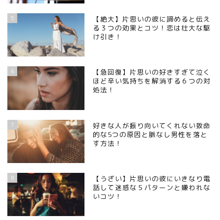
5
【絶大】片思いの彼に諦めると伝え
る３つの効果とコツ！恋は壮大な駆
け引き！
6
【急回復】片思いの好きすぎて泣く
ほど辛い気持ちを解消する６つの対
処法！
7
好きな人が振り向いてくれない致命
的な5つの原因と脈なし男性を落と
す方法！
8
【うざい】片思いの彼にいきなり電
話して迷惑な５パターンと嫌われな
いコツ！