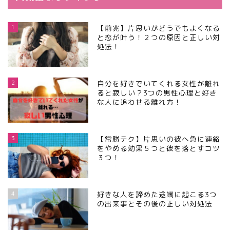
1
【前兆】片思いがどうでもよくなる
と恋が叶う！２つの原因と正しい対
処法！
2
自分を好きでいてくれる女性が離れ
ると寂しい？3つの男性心理と好き
な人に追わせる離れ方！
3
【常勝テク】片思いの彼へ急に連絡
をやめる効果５つと彼を落とすコツ
３つ！
4
好きな人を諦めた途端に起こる3つ
の出来事とその後の正しい対処法