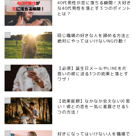
13
40代男性が恋に落ちる瞬間！大好き
な40代男性を落とす３つのポイント
とは？
14
同じ職場の好きな人を諦める方法と
絶対にやってはいけないNG行動！
15
【必須】誕生日メールやLINEを片
思いの彼に送る3つの効果と落とす
ワザ！
16
【効果抜群】なかなか会えない片思
い！彼との恋を一気に進展させる5
つの方法！
17
好きになってはいけない人を職場で