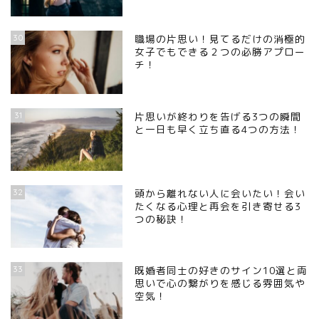
30
職場の片思い！見てるだけの消極的
女子でもできる２つの必勝アプロー
チ！
31
片思いが終わりを告げる3つの瞬間
と一日も早く立ち直る4つの方法！
32
頭から離れない人に会いたい！会い
たくなる心理と再会を引き寄せる3
つの秘訣！
33
既婚者同士の好きのサイン10選と両
思いで心の繋がりを感じる雰囲気や
空気！