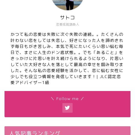
サトコ
恋愛成就請負人
かつて私の恋愛は失敗に次ぐ失敗の連続。。たくさんの
叶わない恋をしては失恋し、好きになった人を諦めきれ
ず毎日もがき苦しみ、本気で死にたいくらい思い悩む毎
日で、まさに人生のドン底状態。。でも「あること」を
きっかけに片思いを叶え続けられるようになり、片思い
していた大好きな人を落として最高の幸せを掴み取りま
した。そんな私の恋愛経験を活かして、恋に悩む女性に
少しでも役立つ情報を発信していきます！| JLC認定恋
愛アドバイザー1級
＼ Follow me ／
人気記事ランキング