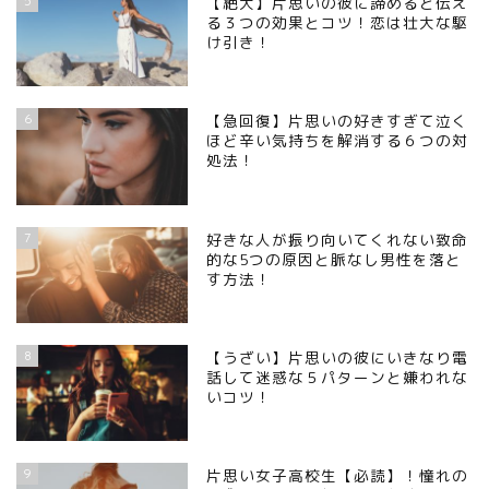
5
【絶大】片思いの彼に諦めると伝え
る３つの効果とコツ！恋は壮大な駆
け引き！
6
【急回復】片思いの好きすぎて泣く
ほど辛い気持ちを解消する６つの対
処法！
7
好きな人が振り向いてくれない致命
的な5つの原因と脈なし男性を落と
す方法！
8
【うざい】片思いの彼にいきなり電
話して迷惑な５パターンと嫌われな
いコツ！
9
片思い女子高校生【必読】！憧れの