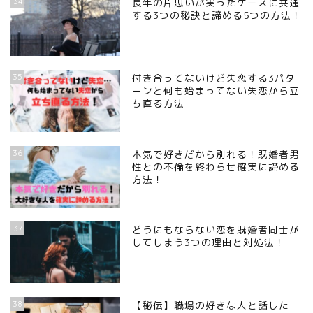
34
長年の片思いが実ったケースに共通
する3つの秘訣と諦める5つの方法！
35
付き合ってないけど失恋する3パタ
ーンと何も始まってない失恋から立
ち直る方法
36
本気で好きだから別れる！既婚者男
性との不倫を終わらせ確実に諦める
方法！
37
どうにもならない恋を既婚者同士が
してしまう3つの理由と対処法！
38
【秘伝】職場の好きな人と話した