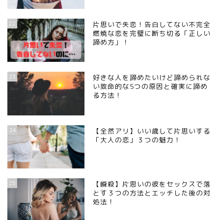
22
片思いで失恋！告白してない不完全
燃焼な恋を完璧に断ち切る「正しい
諦め方」！
23
好きな人を諦めたいけど諦められな
い致命的な5つの原因と確実に諦め
る方法！
24
【全然アリ】いい歳して片思いする
「大人の恋」３つの魅力！
25
【瞬殺】片思いの彼をセックスで落
とす３つの方法とエッチした後の対
処法！