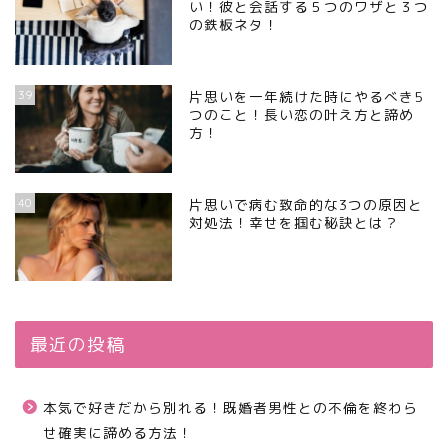
い！彼と会話する５つのワザと３つ
の鉄板ネタ！
39
片思いを一年続けた時にやるべき5
つのこと！長い恋の叶え方と諦め
方！
40
片思いで病む致命的な3つの原因と
対処法！幸せを掴む秘訣とは？
最近の投稿
本気で好きだから別れる！既婚者男性との不倫を終わら
せ確実に諦める方法！