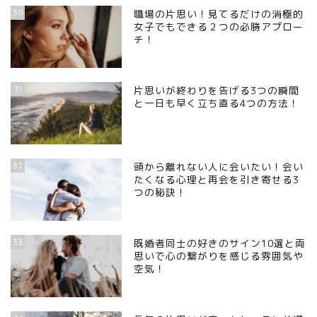
30
職場の片思い！見てるだけの消極的
女子でもできる２つの必勝アプロー
チ！
31
片思いが終わりを告げる3つの瞬間
と一日も早く立ち直る4つの方法！
32
頭から離れない人に会いたい！会い
たくなる心理と再会を引き寄せる3
つの秘訣！
33
既婚者同士の好きのサイン10選と両
思いで心の繋がりを感じる雰囲気や
空気！