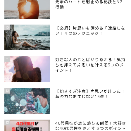
先輩のハートを射止める秘訣とNG
行動！
10
【必須】片思いを諦める「連絡しな
い」４つのテクニック！
11
好きな人のことばかり考える！気持
ちを抑えて片思いを叶える3つのポ
イント！
12
【効きすぎ注意】片思いが叶った！
超強力なおまじない13選！
13
40代男性が恋に落ちる瞬間！大好き
な40代男性を落とす３つのポイント