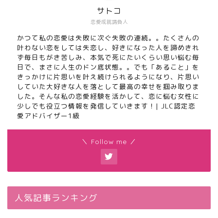
サトコ
恋愛成就請負人
かつて私の恋愛は失敗に次ぐ失敗の連続。。たくさんの
叶わない恋をしては失恋し、好きになった人を諦めきれ
ず毎日もがき苦しみ、本気で死にたいくらい思い悩む毎
日で、まさに人生のドン底状態。。でも「あること」を
きっかけに片思いを叶え続けられるようになり、片思い
していた大好きな人を落として最高の幸せを掴み取りま
した。そんな私の恋愛経験を活かして、恋に悩む女性に
少しでも役立つ情報を発信していきます！| JLC認定恋
愛アドバイザー1級
＼ Follow me ／
人気記事ランキング