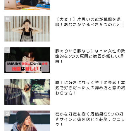
18
【大変！】片思いの彼が職場を退
職！あなたがやるべき５つのこと！
19
脈ありから脈なしになった女性の致
命的な3つの原因と挽回が難しい理
由！
20
勝手に好きになって勝手に失恋！本
気で好きだった人の諦め方と恋の終
わらせ方！
21
密かな好意を抱く既婚男性5つの好
きサインと彼を落とす必勝テクニッ
ク！