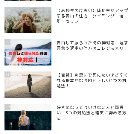
26
【高校生の片思い】成功率がアップ
する告白の仕方！タイミング・場
所・セリフ！
27
告白して振られた時の神対応！返す
言葉や返事の仕方はコレで決まり！
28
【吉報】片思いで死にたいほど辛く
なる根本的な原因と正しい4つの対
処法！
29
好きになってはいけない人と両思
い！3つの対処法と確実に諦める方
法！