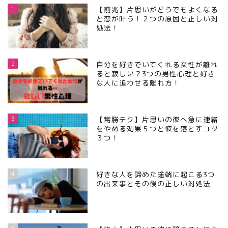
1
【前兆】片思いがどうでもよくなる
と恋が叶う！２つの原因と正しい対
処法！
2
自分を好きでいてくれる女性が離れ
ると寂しい？3つの男性心理と好き
な人に追わせる離れ方！
3
【常勝テク】片思いの彼へ急に連絡
をやめる効果５つと彼を落とすコツ
３つ！
4
好きな人を諦めた途端に起こる3つ
の出来事とその後の正しい対処法