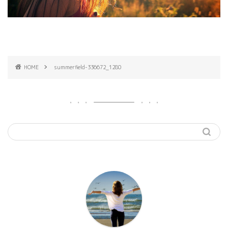
HOME
summerfield-336672_1280