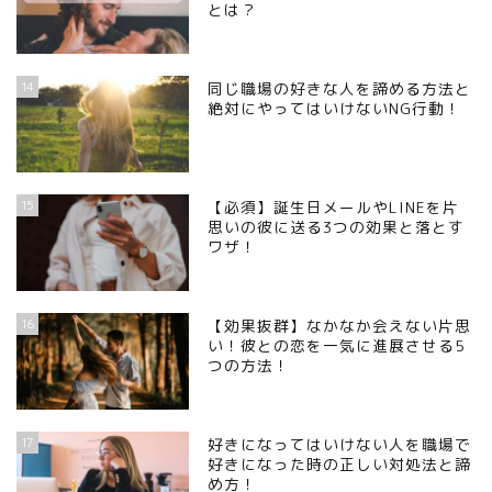
とは？
14
同じ職場の好きな人を諦める方法と
絶対にやってはいけないNG行動！
15
【必須】誕生日メールやLINEを片
思いの彼に送る3つの効果と落とす
ワザ！
16
【効果抜群】なかなか会えない片思
い！彼との恋を一気に進展させる5
つの方法！
17
好きになってはいけない人を職場で
好きになった時の正しい対処法と諦
め方！