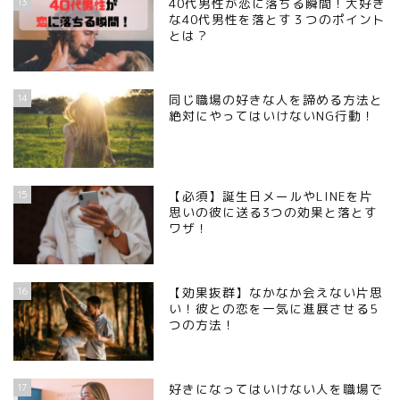
13
40代男性が恋に落ちる瞬間！大好き
な40代男性を落とす３つのポイント
とは？
14
同じ職場の好きな人を諦める方法と
絶対にやってはいけないNG行動！
15
【必須】誕生日メールやLINEを片
思いの彼に送る3つの効果と落とす
ワザ！
16
【効果抜群】なかなか会えない片思
い！彼との恋を一気に進展させる5
つの方法！
17
好きになってはいけない人を職場で