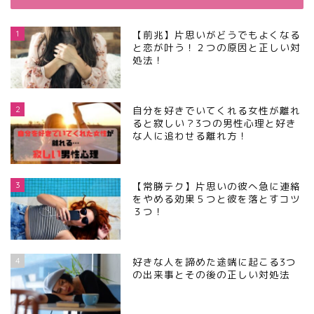
1
【前兆】片思いがどうでもよくなる
と恋が叶う！２つの原因と正しい対
処法！
2
自分を好きでいてくれる女性が離れ
ると寂しい？3つの男性心理と好き
な人に追わせる離れ方！
3
【常勝テク】片思いの彼へ急に連絡
をやめる効果５つと彼を落とすコツ
３つ！
4
好きな人を諦めた途端に起こる3つ
の出来事とその後の正しい対処法