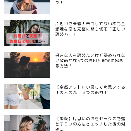
ク！
22
片思いで失恋！告白してない不完全
燃焼な恋を完璧に断ち切る「正しい
諦め方」！
23
好きな人を諦めたいけど諦められな
い致命的な5つの原因と確実に諦め
る方法！
24
【全然アリ】いい歳して片思いする
「大人の恋」３つの魅力！
25
【瞬殺】片思いの彼をセックスで落
とす３つの方法とエッチした後の対
処法！