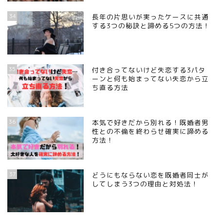
34
長年の片思いが実ったケースに共通
する3つの秘訣と諦める5つの方法！
35
付き合ってないけど失恋する3パタ
ーンと何も始まってない失恋から立
ち直る方法
36
本気で好きだから別れる！既婚者男
性との不倫を終わらせ確実に諦める
方法！
37
どうにもならない恋を既婚者同士が
してしまう3つの理由と対処法！