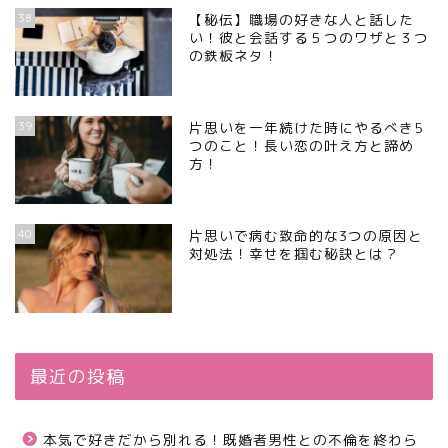
38
【秘伝】職場の好きな人と話した
い！彼と会話する５つのワザと３つ
の鉄板ネタ！
39
片思いを一年続けた時にやるべき5
つのこと！長い恋の叶え方と諦め
方！
40
片思いで病む致命的な3つの原因と
対処法！幸せを掴む秘訣とは？
最近の投稿
本気で好きだから別れる！既婚者男性との不倫を終わら