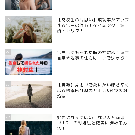
26
【高校生の片思い】成功率がアップ
する告白の仕方！タイミング・場
所・セリフ！
27
告白して振られた時の神対応！返す
言葉や返事の仕方はコレで決まり！
28
【吉報】片思いで死にたいほど辛く
なる根本的な原因と正しい4つの対
処法！
29
好きになってはいけない人と両思
い！3つの対処法と確実に諦める方
法！