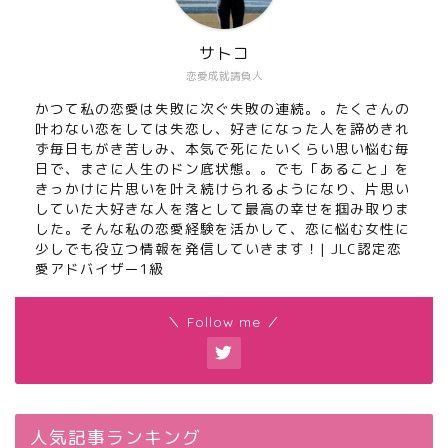
サトコ
恋愛成就請負人
かつて私の恋愛は失敗に次ぐ失敗の連続。。たくさんの
叶わない恋をしては失恋し、好きになった人を諦めきれ
ず毎日もがき苦しみ、本気で死にたいくらい思い悩む毎
日で、まさに人生のドン底状態。。でも「あること」を
きっかけに片思いを叶え続けられるようになり、片思い
していた大好きな人を落として最高の幸せを掴み取りま
した。そんな私の恋愛経験を活かして、恋に悩む女性に
少しでも役立つ情報を発信していきます！| JLC認定恋
愛アドバイザー1級
＼ Follow me ／
人気記事ランキング