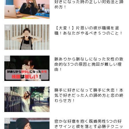
好きになった時の正しい対処法と諦
め方！
18
【大変！】片思いの彼が職場を退
職！あなたがやるべき５つのこと！
19
脈ありから脈なしになった女性の致
命的な3つの原因と挽回が難しい理
由！
20
勝手に好きになって勝手に失恋！本
気で好きだった人の諦め方と恋の終
わらせ方！
21
密かな好意を抱く既婚男性5つの好
きサインと彼を落とす必勝テクニッ