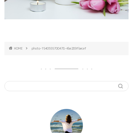
HOME
photo-1540555700478-4be289fbecef