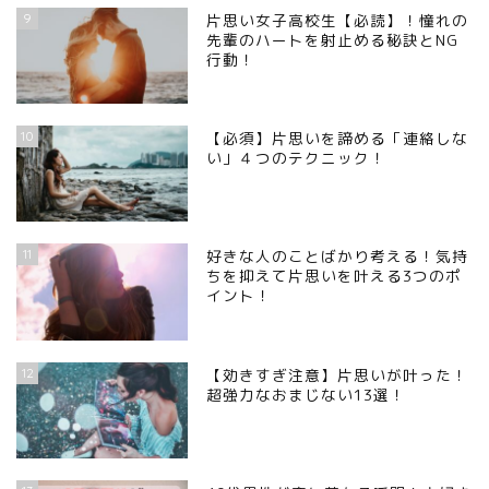
9
片思い女子高校生【必読】！憧れの
先輩のハートを射止める秘訣とNG
行動！
10
【必須】片思いを諦める「連絡しな
い」４つのテクニック！
11
好きな人のことばかり考える！気持
ちを抑えて片思いを叶える3つのポ
イント！
12
【効きすぎ注意】片思いが叶った！
超強力なおまじない13選！