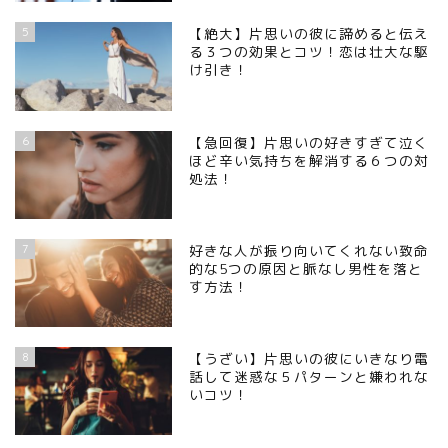
5
【絶大】片思いの彼に諦めると伝え
る３つの効果とコツ！恋は壮大な駆
け引き！
6
【急回復】片思いの好きすぎて泣く
ほど辛い気持ちを解消する６つの対
処法！
7
好きな人が振り向いてくれない致命
的な5つの原因と脈なし男性を落と
す方法！
8
【うざい】片思いの彼にいきなり電
話して迷惑な５パターンと嫌われな
いコツ！