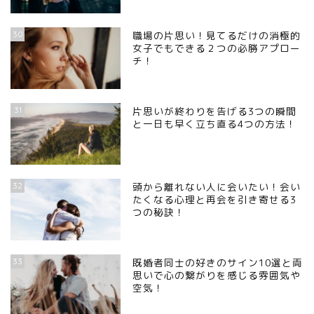
30
職場の片思い！見てるだけの消極的
女子でもできる２つの必勝アプロー
チ！
31
片思いが終わりを告げる3つの瞬間
と一日も早く立ち直る4つの方法！
32
頭から離れない人に会いたい！会い
たくなる心理と再会を引き寄せる3
つの秘訣！
33
既婚者同士の好きのサイン10選と両
思いで心の繋がりを感じる雰囲気や
空気！