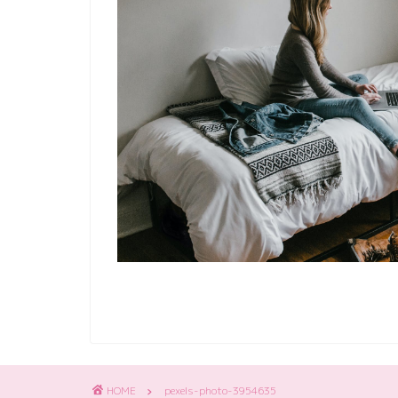
HOME
pexels-photo-3954635