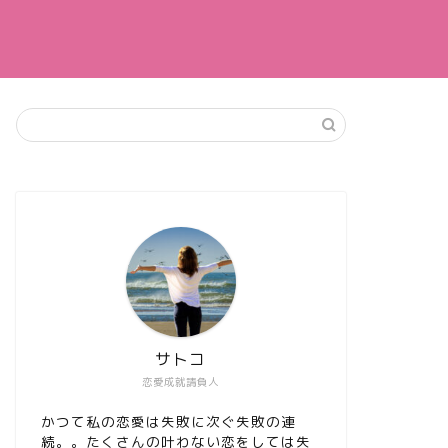
サトコ
恋愛成就請負人
かつて私の恋愛は失敗に次ぐ失敗の連
続。。たくさんの叶わない恋をしては失