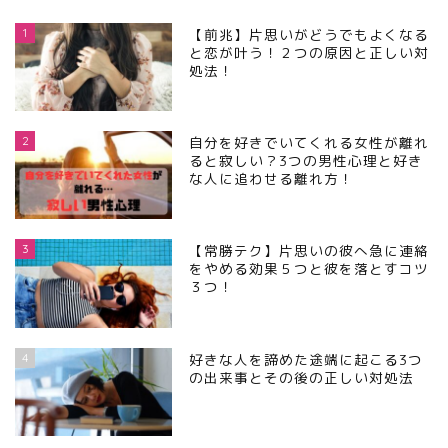
1
【前兆】片思いがどうでもよくなる
と恋が叶う！２つの原因と正しい対
処法！
2
自分を好きでいてくれる女性が離れ
ると寂しい？3つの男性心理と好き
な人に追わせる離れ方！
3
【常勝テク】片思いの彼へ急に連絡
をやめる効果５つと彼を落とすコツ
３つ！
4
好きな人を諦めた途端に起こる3つ
の出来事とその後の正しい対処法