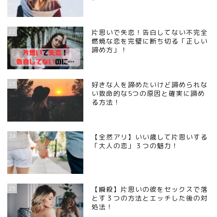
22
片思いで失恋！告白してない不完全
燃焼な恋を完璧に断ち切る「正しい
諦め方」！
23
好きな人を諦めたいけど諦められな
い致命的な5つの原因と確実に諦め
る方法！
24
【全然アリ】いい歳して片思いする
「大人の恋」３つの魅力！
25
【瞬殺】片思いの彼をセックスで落
とす３つの方法とエッチした後の対
処法！