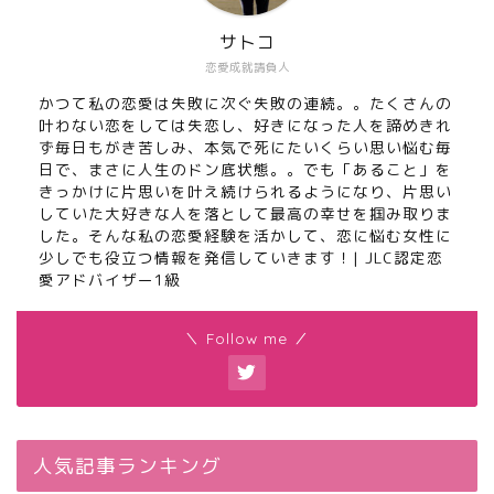
サトコ
恋愛成就請負人
かつて私の恋愛は失敗に次ぐ失敗の連続。。たくさんの
叶わない恋をしては失恋し、好きになった人を諦めきれ
ず毎日もがき苦しみ、本気で死にたいくらい思い悩む毎
日で、まさに人生のドン底状態。。でも「あること」を
きっかけに片思いを叶え続けられるようになり、片思い
していた大好きな人を落として最高の幸せを掴み取りま
した。そんな私の恋愛経験を活かして、恋に悩む女性に
少しでも役立つ情報を発信していきます！| JLC認定恋
愛アドバイザー1級
＼ Follow me ／
人気記事ランキング