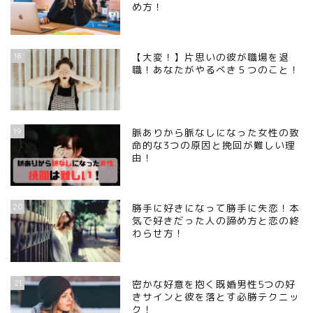
め方！
18
【大変！】片思いの彼が職場を退
職！あなたがやるべき５つのこと！
19
脈ありから脈なしになった女性の致
命的な3つの原因と挽回が難しい理
由！
20
勝手に好きになって勝手に失恋！本
気で好きだった人の諦め方と恋の終
わらせ方！
21
密かな好意を抱く既婚男性5つの好
きサインと彼を落とす必勝テクニッ
ク！