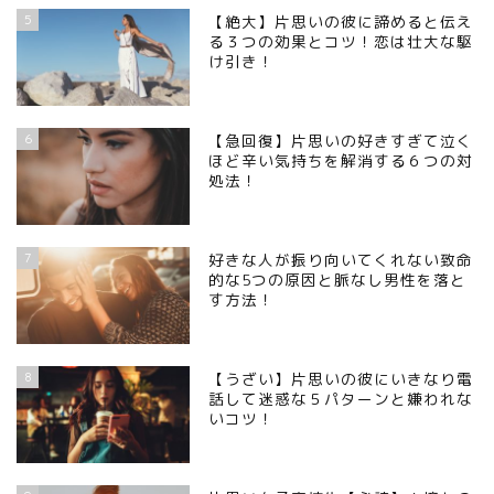
5
【絶大】片思いの彼に諦めると伝え
る３つの効果とコツ！恋は壮大な駆
け引き！
6
【急回復】片思いの好きすぎて泣く
ほど辛い気持ちを解消する６つの対
処法！
7
好きな人が振り向いてくれない致命
的な5つの原因と脈なし男性を落と
す方法！
8
【うざい】片思いの彼にいきなり電
話して迷惑な５パターンと嫌われな
いコツ！