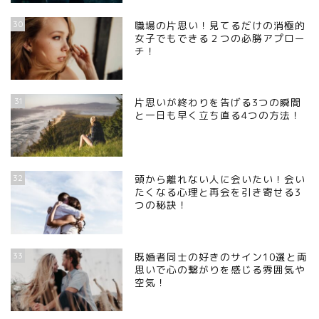
30
職場の片思い！見てるだけの消極的
女子でもできる２つの必勝アプロー
チ！
31
片思いが終わりを告げる3つの瞬間
と一日も早く立ち直る4つの方法！
32
頭から離れない人に会いたい！会い
たくなる心理と再会を引き寄せる3
つの秘訣！
33
既婚者同士の好きのサイン10選と両
思いで心の繋がりを感じる雰囲気や
空気！