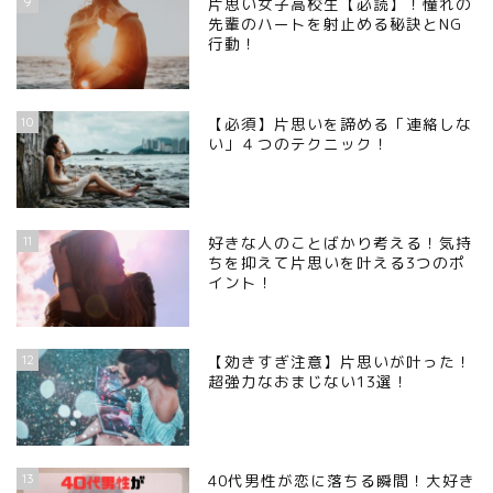
9
片思い女子高校生【必読】！憧れの
先輩のハートを射止める秘訣とNG
行動！
10
【必須】片思いを諦める「連絡しな
い」４つのテクニック！
11
好きな人のことばかり考える！気持
ちを抑えて片思いを叶える3つのポ
イント！
12
【効きすぎ注意】片思いが叶った！
超強力なおまじない13選！
13
40代男性が恋に落ちる瞬間！大好き