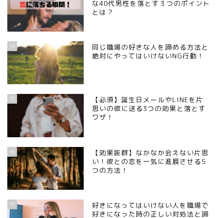
な40代男性を落とす３つのポイント
とは？
14
同じ職場の好きな人を諦める方法と
絶対にやってはいけないNG行動！
15
【必須】誕生日メールやLINEを片
思いの彼に送る3つの効果と落とす
ワザ！
16
【効果抜群】なかなか会えない片思
い！彼との恋を一気に進展させる5
つの方法！
17
好きになってはいけない人を職場で
好きになった時の正しい対処法と諦