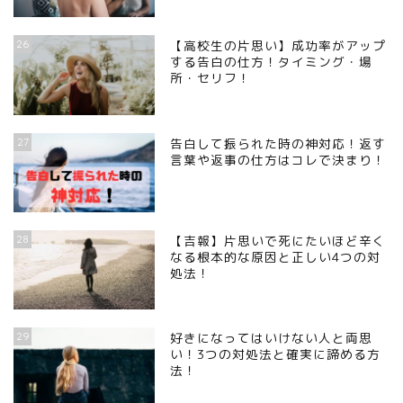
26
【高校生の片思い】成功率がアップ
する告白の仕方！タイミング・場
所・セリフ！
27
告白して振られた時の神対応！返す
言葉や返事の仕方はコレで決まり！
28
【吉報】片思いで死にたいほど辛く
なる根本的な原因と正しい4つの対
処法！
29
好きになってはいけない人と両思
い！3つの対処法と確実に諦める方
法！