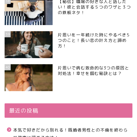
38
【秘伝】職場の好きな人と話した
い！彼と会話する５つのワザと３つ
の鉄板ネタ！
39
片思いを一年続けた時にやるべき5
つのこと！長い恋の叶え方と諦め
方！
40
片思いで病む致命的な3つの原因と
対処法！幸せを掴む秘訣とは？
最近の投稿
本気で好きだから別れる！既婚者男性との不倫を終わら