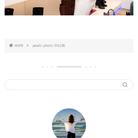
HOME
pexels-photo-318236