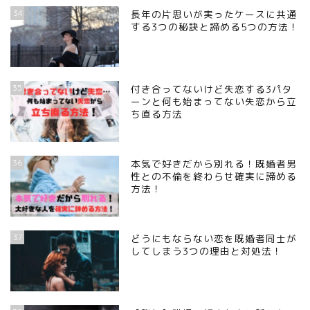
34
長年の片思いが実ったケースに共通
する3つの秘訣と諦める5つの方法！
35
付き合ってないけど失恋する3パタ
ーンと何も始まってない失恋から立
ち直る方法
36
本気で好きだから別れる！既婚者男
性との不倫を終わらせ確実に諦める
方法！
37
どうにもならない恋を既婚者同士が
してしまう3つの理由と対処法！