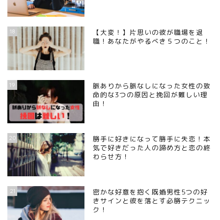
18
【大変！】片思いの彼が職場を退
職！あなたがやるべき５つのこと！
19
脈ありから脈なしになった女性の致
命的な3つの原因と挽回が難しい理
由！
20
勝手に好きになって勝手に失恋！本
気で好きだった人の諦め方と恋の終
わらせ方！
21
密かな好意を抱く既婚男性5つの好
きサインと彼を落とす必勝テクニッ
ク！