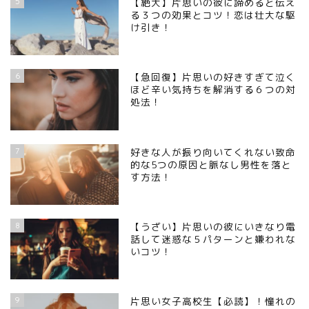
5
【絶大】片思いの彼に諦めると伝え
る３つの効果とコツ！恋は壮大な駆
け引き！
6
【急回復】片思いの好きすぎて泣く
ほど辛い気持ちを解消する６つの対
処法！
7
好きな人が振り向いてくれない致命
的な5つの原因と脈なし男性を落と
す方法！
8
【うざい】片思いの彼にいきなり電
話して迷惑な５パターンと嫌われな
いコツ！
9
片思い女子高校生【必読】！憧れの