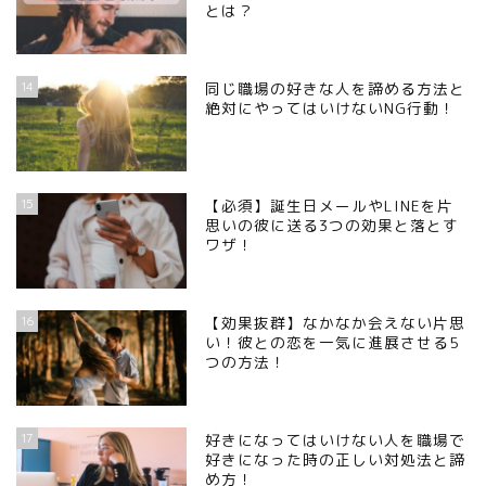
とは？
14
同じ職場の好きな人を諦める方法と
絶対にやってはいけないNG行動！
15
【必須】誕生日メールやLINEを片
思いの彼に送る3つの効果と落とす
ワザ！
16
【効果抜群】なかなか会えない片思
い！彼との恋を一気に進展させる5
つの方法！
17
好きになってはいけない人を職場で
好きになった時の正しい対処法と諦
め方！