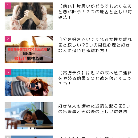
1
【前兆】片思いがどうでもよくなる
と恋が叶う！２つの原因と正しい対
処法！
2
自分を好きでいてくれる女性が離れ
ると寂しい？3つの男性心理と好き
な人に追わせる離れ方！
3
【常勝テク】片思いの彼へ急に連絡
をやめる効果５つと彼を落とすコツ
３つ！
4
好きな人を諦めた途端に起こる3つ
の出来事とその後の正しい対処法