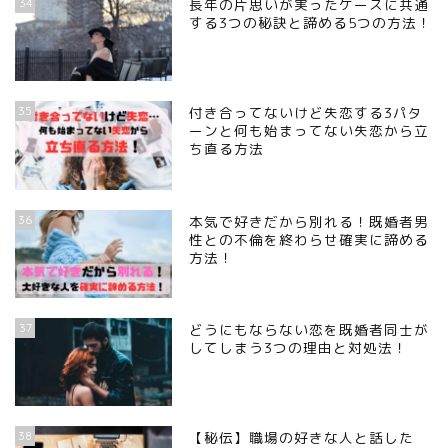
34
長年の片思いが実ったケースに共通
する3つの秘訣と諦める5つの方法！
35
付き合ってないけど失恋する3パタ
ーンと何も始まってない失恋から立
ち直る方法
36
本気で好きだから別れる！既婚者男
性との不倫を終わらせ確実に諦める
方法！
37
どうにもならない恋を既婚者同士が
してしまう3つの理由と対処法！
38
【秘伝】職場の好きな人と話した