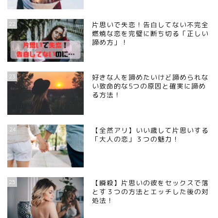
22
片思いで失恋！告白してない不完全
燃焼な恋を完璧に断ち切る「正しい
諦め方」！
23
好きな人を諦めたいけど諦められな
い致命的な5つの原因と確実に諦め
る方法！
24
【全然アリ】いい歳して片思いする
「大人の恋」３つの魅力！
25
【瞬殺】片思いの彼をセックスで落
とす３つの方法とエッチした後の対
処法！