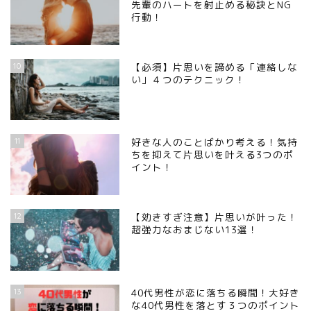
先輩のハートを射止める秘訣とNG
行動！
10
【必須】片思いを諦める「連絡しな
い」４つのテクニック！
11
好きな人のことばかり考える！気持
ちを抑えて片思いを叶える3つのポ
イント！
12
【効きすぎ注意】片思いが叶った！
超強力なおまじない13選！
13
40代男性が恋に落ちる瞬間！大好き
な40代男性を落とす３つのポイント