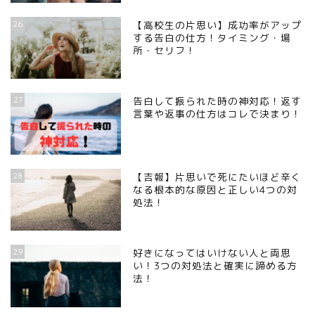
26
【高校生の片思い】成功率がアップ
する告白の仕方！タイミング・場
所・セリフ！
27
告白して振られた時の神対応！返す
言葉や返事の仕方はコレで決まり！
28
【吉報】片思いで死にたいほど辛く
なる根本的な原因と正しい4つの対
処法！
29
好きになってはいけない人と両思
い！3つの対処法と確実に諦める方
法！