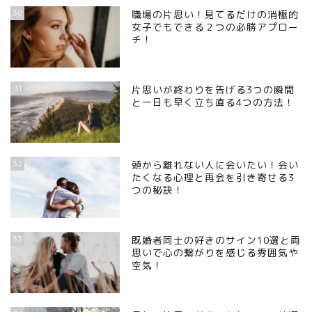
30
職場の片思い！見てるだけの消極的
女子でもできる２つの必勝アプロー
チ！
31
片思いが終わりを告げる3つの瞬間
と一日も早く立ち直る4つの方法！
32
頭から離れない人に会いたい！会い
たくなる心理と再会を引き寄せる3
つの秘訣！
33
既婚者同士の好きのサイン10選と両
思いで心の繋がりを感じる雰囲気や
空気！