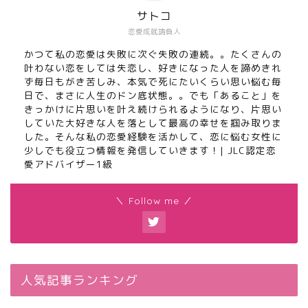
サトコ
恋愛成就請負人
かつて私の恋愛は失敗に次ぐ失敗の連続。。たくさんの
叶わない恋をしては失恋し、好きになった人を諦めきれ
ず毎日もがき苦しみ、本気で死にたいくらい思い悩む毎
日で、まさに人生のドン底状態。。でも「あること」を
きっかけに片思いを叶え続けられるようになり、片思い
していた大好きな人を落として最高の幸せを掴み取りま
した。そんな私の恋愛経験を活かして、恋に悩む女性に
少しでも役立つ情報を発信していきます！| JLC認定恋
愛アドバイザー1級
＼ Follow me ／
人気記事ランキング