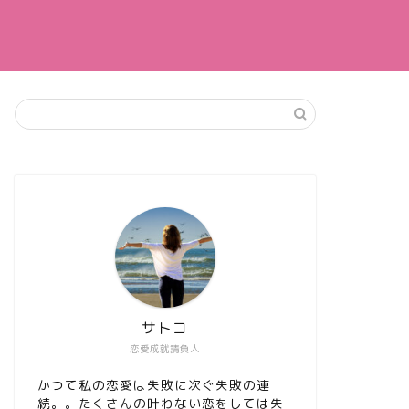
サトコ
恋愛成就請負人
かつて私の恋愛は失敗に次ぐ失敗の連
続。。たくさんの叶わない恋をしては失