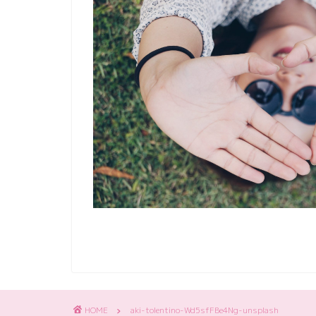
HOME
aki-tolentino-Wd5sfFBe4Ng-unsplash