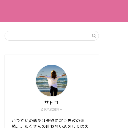
サトコ
恋愛成就請負人
かつて私の恋愛は失敗に次ぐ失敗の連
続。。たくさんの叶わない恋をしては失