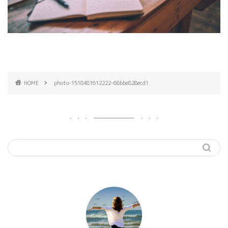
HOME
photo-1518481612222-68bbe828ecd1