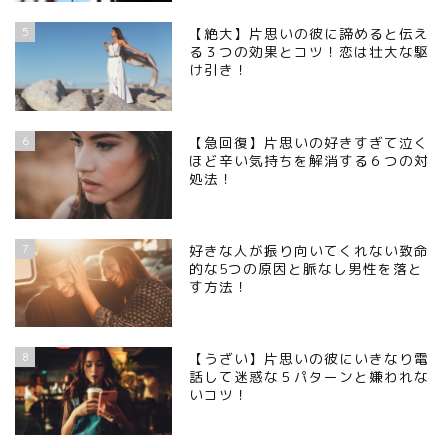
5
【絶大】片思いの彼に諦めると伝え
る３つの効果とコツ！恋は壮大な駆
け引き！
6
【急回復】片思いの好きすぎて泣く
ほど辛い気持ちを解消する６つの対
処法！
7
好きな人が振り向いてくれない致命
的な5つの原因と脈なし男性を落と
す方法！
8
【うざい】片思いの彼にいきなり電
話して迷惑な５パターンと嫌われな
いコツ！