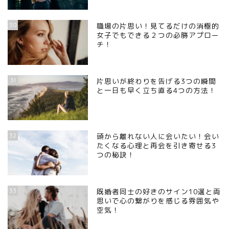
30
職場の片思い！見てるだけの消極的
女子でもできる２つの必勝アプロー
チ！
31
片思いが終わりを告げる3つの瞬間
と一日も早く立ち直る4つの方法！
32
頭から離れない人に会いたい！会い
たくなる心理と再会を引き寄せる3
つの秘訣！
33
既婚者同士の好きのサイン10選と両
思いで心の繋がりを感じる雰囲気や
空気！