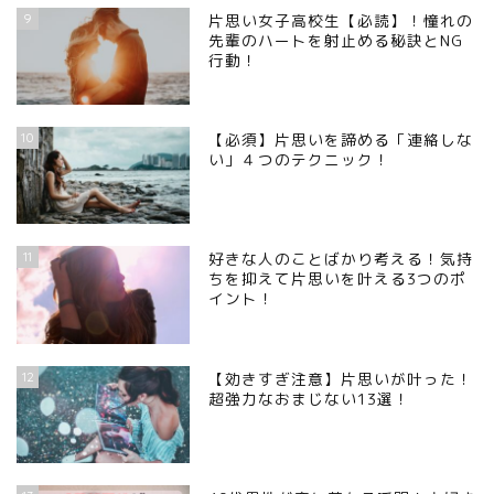
9
片思い女子高校生【必読】！憧れの
先輩のハートを射止める秘訣とNG
行動！
10
【必須】片思いを諦める「連絡しな
い」４つのテクニック！
11
好きな人のことばかり考える！気持
ちを抑えて片思いを叶える3つのポ
イント！
12
【効きすぎ注意】片思いが叶った！
超強力なおまじない13選！