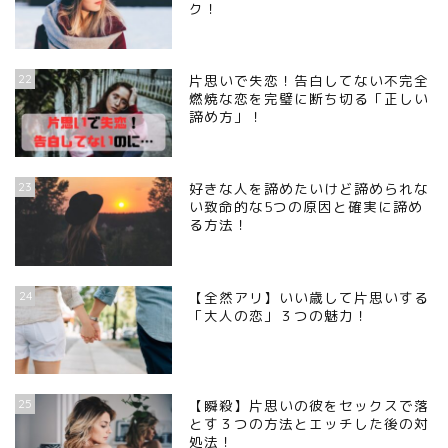
ク！
22
片思いで失恋！告白してない不完全
燃焼な恋を完璧に断ち切る「正しい
諦め方」！
23
好きな人を諦めたいけど諦められな
い致命的な5つの原因と確実に諦め
る方法！
24
【全然アリ】いい歳して片思いする
「大人の恋」３つの魅力！
25
【瞬殺】片思いの彼をセックスで落
とす３つの方法とエッチした後の対
処法！