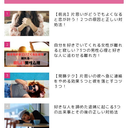
1
【前兆】片思いがどうでもよくなる
と恋が叶う！２つの原因と正しい対
処法！
2
自分を好きでいてくれる女性が離れ
ると寂しい？3つの男性心理と好き
な人に追わせる離れ方！
3
【常勝テク】片思いの彼へ急に連絡
をやめる効果５つと彼を落とすコツ
３つ！
4
好きな人を諦めた途端に起こる3つ
の出来事とその後の正しい対処法