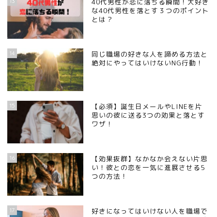
13
40代男性が恋に落ちる瞬間！大好き
な40代男性を落とす３つのポイント
とは？
14
同じ職場の好きな人を諦める方法と
絶対にやってはいけないNG行動！
15
【必須】誕生日メールやLINEを片
思いの彼に送る3つの効果と落とす
ワザ！
16
【効果抜群】なかなか会えない片思
い！彼との恋を一気に進展させる5
つの方法！
17
好きになってはいけない人を職場で