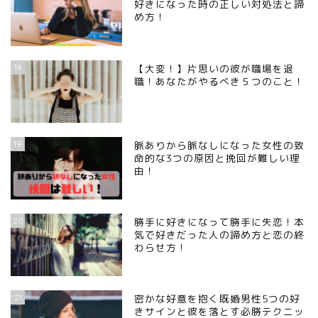
好きになった時の正しい対処法と諦
め方！
18
【大変！】片思いの彼が職場を退
職！あなたがやるべき５つのこと！
19
脈ありから脈なしになった女性の致
命的な3つの原因と挽回が難しい理
由！
20
勝手に好きになって勝手に失恋！本
気で好きだった人の諦め方と恋の終
わらせ方！
21
密かな好意を抱く既婚男性5つの好
きサインと彼を落とす必勝テクニッ