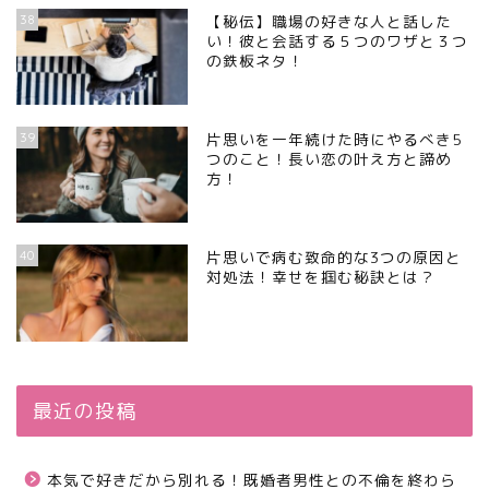
38
【秘伝】職場の好きな人と話した
い！彼と会話する５つのワザと３つ
の鉄板ネタ！
39
片思いを一年続けた時にやるべき5
つのこと！長い恋の叶え方と諦め
方！
40
片思いで病む致命的な3つの原因と
対処法！幸せを掴む秘訣とは？
最近の投稿
本気で好きだから別れる！既婚者男性との不倫を終わら