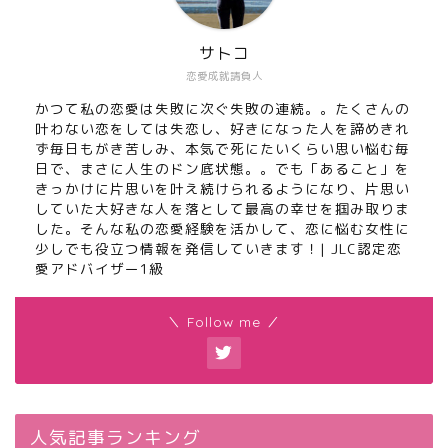
サトコ
恋愛成就請負人
かつて私の恋愛は失敗に次ぐ失敗の連続。。たくさんの
叶わない恋をしては失恋し、好きになった人を諦めきれ
ず毎日もがき苦しみ、本気で死にたいくらい思い悩む毎
日で、まさに人生のドン底状態。。でも「あること」を
きっかけに片思いを叶え続けられるようになり、片思い
していた大好きな人を落として最高の幸せを掴み取りま
した。そんな私の恋愛経験を活かして、恋に悩む女性に
少しでも役立つ情報を発信していきます！| JLC認定恋
愛アドバイザー1級
＼ Follow me ／
人気記事ランキング