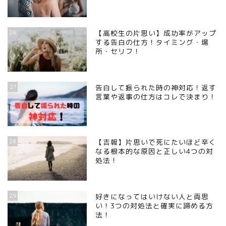
26
【高校生の片思い】成功率がアップ
する告白の仕方！タイミング・場
所・セリフ！
27
告白して振られた時の神対応！返す
言葉や返事の仕方はコレで決まり！
28
【吉報】片思いで死にたいほど辛く
なる根本的な原因と正しい4つの対
処法！
29
好きになってはいけない人と両思
い！3つの対処法と確実に諦める方
法！