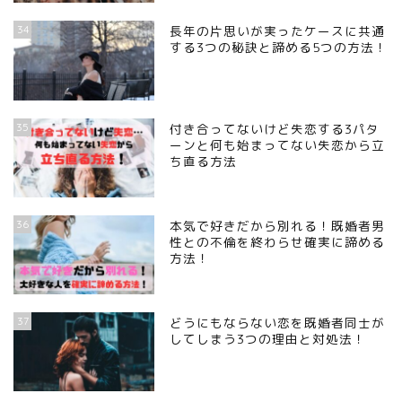
34
長年の片思いが実ったケースに共通
する3つの秘訣と諦める5つの方法！
35
付き合ってないけど失恋する3パタ
ーンと何も始まってない失恋から立
ち直る方法
36
本気で好きだから別れる！既婚者男
性との不倫を終わらせ確実に諦める
方法！
37
どうにもならない恋を既婚者同士が
してしまう3つの理由と対処法！