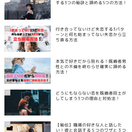
する3つの秘訣と諦める5つの方法！
35
付き合ってないけど失恋する3パタ
ーンと何も始まってない失恋から立
ち直る方法
36
本気で好きだから別れる！既婚者男
性との不倫を終わらせ確実に諦める
方法！
37
どうにもならない恋を既婚者同士が
してしまう3つの理由と対処法！
38
【秘伝】職場の好きな人と話した
い！彼と会話する５つのワザと３つ