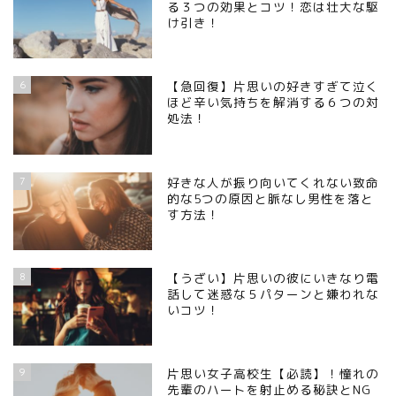
る３つの効果とコツ！恋は壮大な駆
け引き！
6
【急回復】片思いの好きすぎて泣く
ほど辛い気持ちを解消する６つの対
処法！
7
好きな人が振り向いてくれない致命
的な5つの原因と脈なし男性を落と
す方法！
8
【うざい】片思いの彼にいきなり電
話して迷惑な５パターンと嫌われな
いコツ！
9
片思い女子高校生【必読】！憧れの
先輩のハートを射止める秘訣とNG