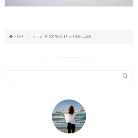
HOME
photo-1517607648415-b431854daa86