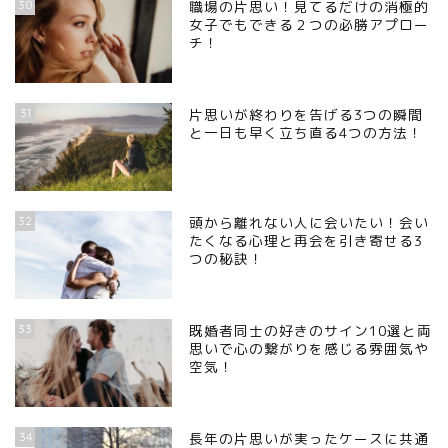
30
職場の片思い！見てるだけの消極的
女子でもできる２つの必勝アプロー
チ！
31
片思いが終わりを告げる3つの瞬間
と一日も早く立ち直る4つの方法！
32
頭から離れない人に会いたい！会い
たくなる心理と再会を引き寄せる3
つの秘訣！
33
既婚者同士の好きのサイン10選と両
思いで心の繋がりを感じる雰囲気や
空気！
34
長年の片思いが実ったケースに共通