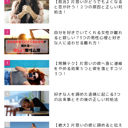
1
【前兆】片思いがどうでもよくなる
と恋が叶う！２つの原因と正しい対
処法！
2
自分を好きでいてくれる女性が離れ
ると寂しい？3つの男性心理と好き
な人に追わせる離れ方！
3
【常勝テク】片思いの彼へ急に連絡
をやめる効果５つと彼を落とすコツ
３つ！
4
好きな人を諦めた途端に起こる3つ
の出来事とその後の正しい対処法
5
【絶大】片思いの彼に諦めると伝え