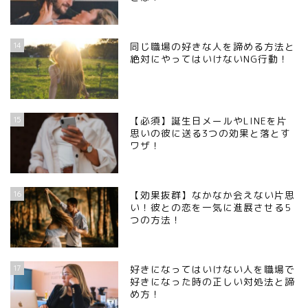
14
同じ職場の好きな人を諦める方法と
絶対にやってはいけないNG行動！
15
【必須】誕生日メールやLINEを片
思いの彼に送る3つの効果と落とす
ワザ！
16
【効果抜群】なかなか会えない片思
い！彼との恋を一気に進展させる5
つの方法！
17
好きになってはいけない人を職場で
好きになった時の正しい対処法と諦
め方！