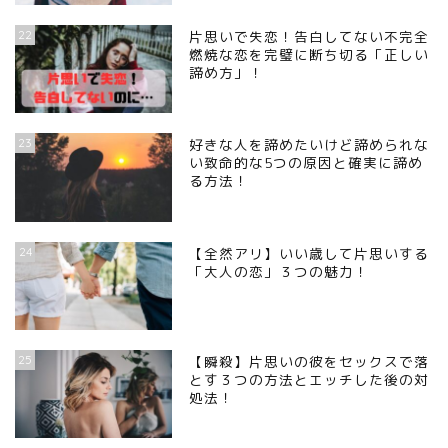
22
片思いで失恋！告白してない不完全
燃焼な恋を完璧に断ち切る「正しい
諦め方」！
23
好きな人を諦めたいけど諦められな
い致命的な5つの原因と確実に諦め
る方法！
24
【全然アリ】いい歳して片思いする
「大人の恋」３つの魅力！
25
【瞬殺】片思いの彼をセックスで落
とす３つの方法とエッチした後の対
処法！