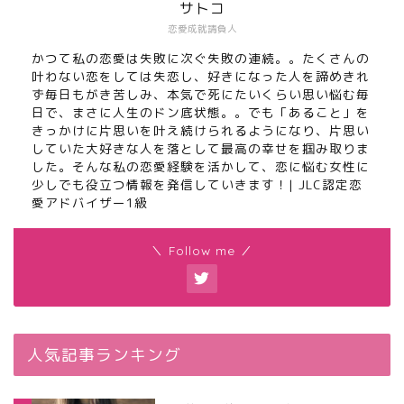
サトコ
恋愛成就請負人
かつて私の恋愛は失敗に次ぐ失敗の連続。。たくさんの
叶わない恋をしては失恋し、好きになった人を諦めきれ
ず毎日もがき苦しみ、本気で死にたいくらい思い悩む毎
日で、まさに人生のドン底状態。。でも「あること」を
きっかけに片思いを叶え続けられるようになり、片思い
していた大好きな人を落として最高の幸せを掴み取りま
した。そんな私の恋愛経験を活かして、恋に悩む女性に
少しでも役立つ情報を発信していきます！| JLC認定恋
愛アドバイザー1級
＼ Follow me ／
人気記事ランキング