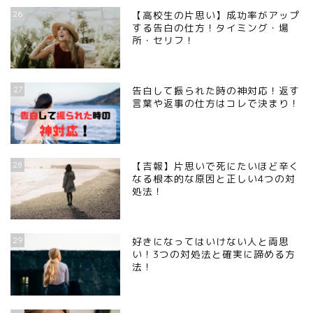
26
【高校生の片思い】成功率がアップ
する告白の仕方！タイミング・場
所・セリフ！
27
告白して振られた時の神対応！返す
言葉や返事の仕方はコレで決まり！
28
【吉報】片思いで死にたいほど辛く
なる根本的な原因と正しい4つの対
処法！
29
好きになってはいけない人と両思
い！3つの対処法と確実に諦める方
法！