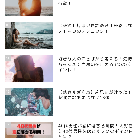
行動！
10
【必須】片思いを諦める「連絡しな
い」４つのテクニック！
11
好きな人のことばかり考える！気持
ちを抑えて片思いを叶える3つのポ
イント！
12
【効きすぎ注意】片思いが叶った！
超強力なおまじない13選！
13
40代男性が恋に落ちる瞬間！大好き
な40代男性を落とす３つのポイント
とは？