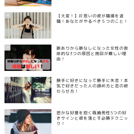
18
【大変！】片思いの彼が職場を退
職！あなたがやるべき５つのこと！
19
脈ありから脈なしになった女性の致
命的な3つの原因と挽回が難しい理
由！
20
勝手に好きになって勝手に失恋！本
気で好きだった人の諦め方と恋の終
わらせ方！
21
密かな好意を抱く既婚男性5つの好
きサインと彼を落とす必勝テクニッ
ク！