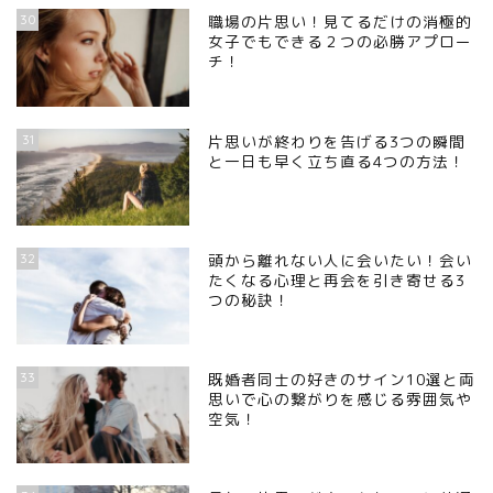
30
職場の片思い！見てるだけの消極的
女子でもできる２つの必勝アプロー
チ！
31
片思いが終わりを告げる3つの瞬間
と一日も早く立ち直る4つの方法！
32
頭から離れない人に会いたい！会い
たくなる心理と再会を引き寄せる3
つの秘訣！
33
既婚者同士の好きのサイン10選と両
思いで心の繋がりを感じる雰囲気や
空気！