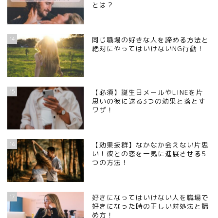
とは？
14
同じ職場の好きな人を諦める方法と
絶対にやってはいけないNG行動！
15
【必須】誕生日メールやLINEを片
思いの彼に送る3つの効果と落とす
ワザ！
16
【効果抜群】なかなか会えない片思
い！彼との恋を一気に進展させる5
つの方法！
17
好きになってはいけない人を職場で
好きになった時の正しい対処法と諦
め方！