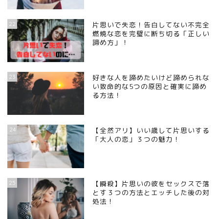
22
片思いで失恋！告白してない不完全
燃焼な恋を完璧に断ち切る「正しい
諦め方」！
23
好きな人を諦めたいけど諦められな
い致命的な5つの原因と確実に諦め
る方法！
24
【全然アリ】いい歳して片思いする
「大人の恋」３つの魅力！
25
【瞬殺】片思いの彼をセックスで落
とす３つの方法とエッチした後の対
処法！