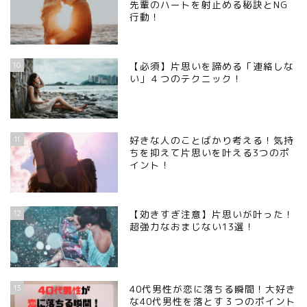
先輩のハートを射止める秘訣とNG
行動！
10
【必須】片思いを諦める「連絡しな
い」４つのテクニック！
11
好きな人のことばかり考える！気持
ちを抑えて片思いを叶える3つのポ
イント！
12
【効きすぎ注意】片思いが叶った！
超強力なおまじない13選！
13
40代男性が恋に落ちる瞬間！大好き
な40代男性を落とす３つのポイント