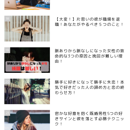
18
【大変！】片思いの彼が職場を退
職！あなたがやるべき５つのこと！
19
脈ありから脈なしになった女性の致
命的な3つの原因と挽回が難しい理
由！
20
勝手に好きになって勝手に失恋！本
気で好きだった人の諦め方と恋の終
わらせ方！
21
密かな好意を抱く既婚男性5つの好
きサインと彼を落とす必勝テクニッ
ク！