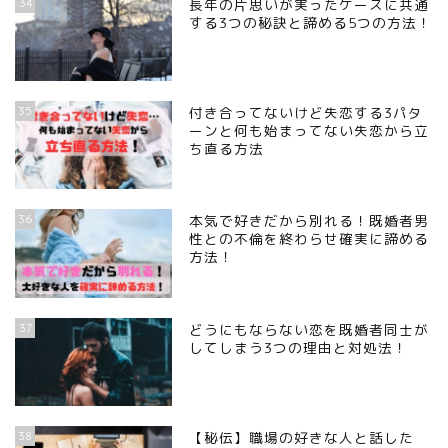
34
長年の片思いが実ったケースに共通
する3つの秘訣と諦める5つの方法！
35
付き合ってないけど失恋する3パタ
ーンと何も始まってない失恋から立
ち直る方法
36
本気で好きだから別れる！既婚者男
性との不倫を終わらせ確実に諦める
方法！
37
どうにもならない恋を既婚者同士が
してしまう3つの理由と対処法！
38
【秘伝】職場の好きな人と話した