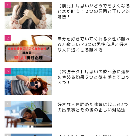
1
【前兆】片思いがどうでもよくなる
と恋が叶う！２つの原因と正しい対
処法！
2
自分を好きでいてくれる女性が離れ
ると寂しい？3つの男性心理と好き
な人に追わせる離れ方！
3
【常勝テク】片思いの彼へ急に連絡
をやめる効果５つと彼を落とすコツ
３つ！
4
好きな人を諦めた途端に起こる3つ
の出来事とその後の正しい対処法