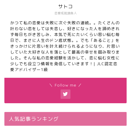
サトコ
恋愛成就請負人
かつて私の恋愛は失敗に次ぐ失敗の連続。。たくさんの
叶わない恋をしては失恋し、好きになった人を諦めきれ
ず毎日もがき苦しみ、本気で死にたいくらい思い悩む毎
日で、まさに人生のドン底状態。。でも「あること」を
きっかけに片思いを叶え続けられるようになり、片思い
していた大好きな人を落として最高の幸せを掴み取りま
した。そんな私の恋愛経験を活かして、恋に悩む女性に
少しでも役立つ情報を発信していきます！| JLC認定恋
愛アドバイザー1級
＼ Follow me ／
人気記事ランキング