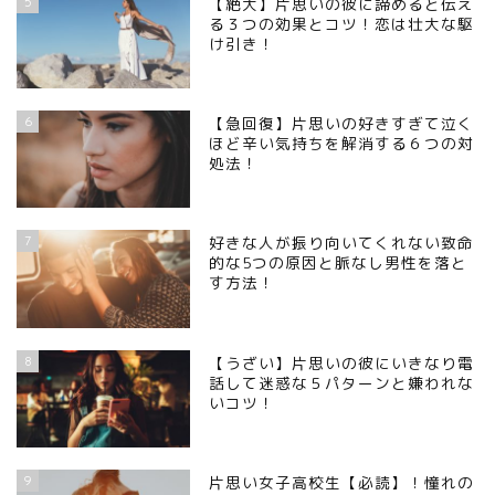
5
【絶大】片思いの彼に諦めると伝え
る３つの効果とコツ！恋は壮大な駆
け引き！
6
【急回復】片思いの好きすぎて泣く
ほど辛い気持ちを解消する６つの対
処法！
7
好きな人が振り向いてくれない致命
的な5つの原因と脈なし男性を落と
す方法！
8
【うざい】片思いの彼にいきなり電
話して迷惑な５パターンと嫌われな
いコツ！
9
片思い女子高校生【必読】！憧れの