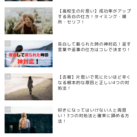
26
【高校生の片思い】成功率がアップ
する告白の仕方！タイミング・場
所・セリフ！
27
告白して振られた時の神対応！返す
言葉や返事の仕方はコレで決まり！
28
【吉報】片思いで死にたいほど辛く
なる根本的な原因と正しい4つの対
処法！
29
好きになってはいけない人と両思
い！3つの対処法と確実に諦める方
法！