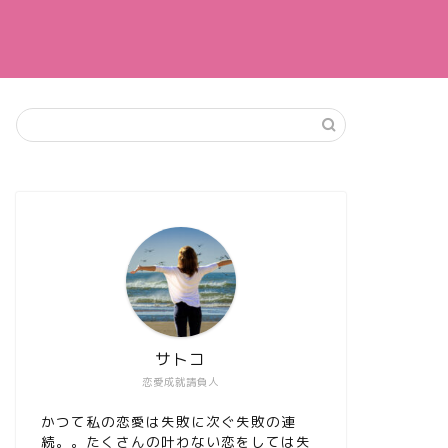
サトコ
恋愛成就請負人
かつて私の恋愛は失敗に次ぐ失敗の連
続。。たくさんの叶わない恋をしては失