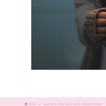
HOME
64ac5d5b-79bf-4413-82f6-4502de15014b