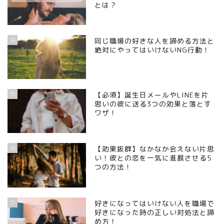
とは？
14
同じ職場の好きな人を諦める方法と
絶対にやってはいけないNG行動！
15
【必須】誕生日メールやLINEを片
思いの彼に送る3つの効果と落とす
ワザ！
16
【効果抜群】なかなか会えない片思
い！彼との恋を一気に進展させる5
つの方法！
17
好きになってはいけない人を職場で
好きになった時の正しい対処法と諦
め方！