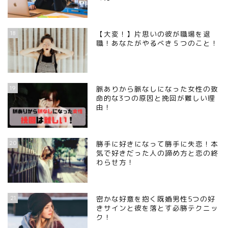
18
【大変！】片思いの彼が職場を退
職！あなたがやるべき５つのこと！
19
脈ありから脈なしになった女性の致
命的な3つの原因と挽回が難しい理
由！
20
勝手に好きになって勝手に失恋！本
気で好きだった人の諦め方と恋の終
わらせ方！
21
密かな好意を抱く既婚男性5つの好
きサインと彼を落とす必勝テクニッ
ク！