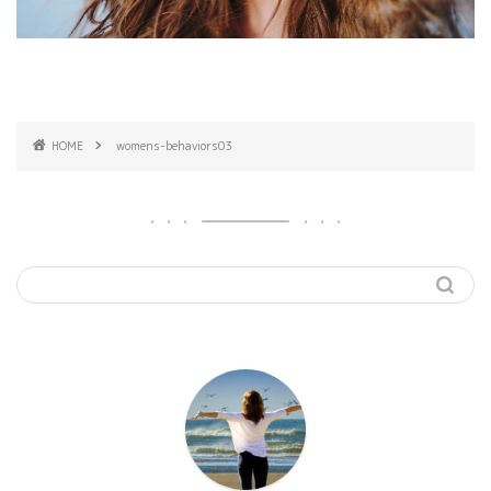
HOME
womens-behaviors03