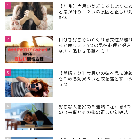
1
【前兆】片思いがどうでもよくなる
と恋が叶う！２つの原因と正しい対
処法！
2
自分を好きでいてくれる女性が離れ
ると寂しい？3つの男性心理と好き
な人に追わせる離れ方！
3
【常勝テク】片思いの彼へ急に連絡
をやめる効果５つと彼を落とすコツ
３つ！
4
好きな人を諦めた途端に起こる3つ
の出来事とその後の正しい対処法