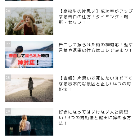
26
【高校生の片思い】成功率がアップ
する告白の仕方！タイミング・場
所・セリフ！
27
告白して振られた時の神対応！返す
言葉や返事の仕方はコレで決まり！
28
【吉報】片思いで死にたいほど辛く
なる根本的な原因と正しい4つの対
処法！
29
好きになってはいけない人と両思
い！3つの対処法と確実に諦める方
法！