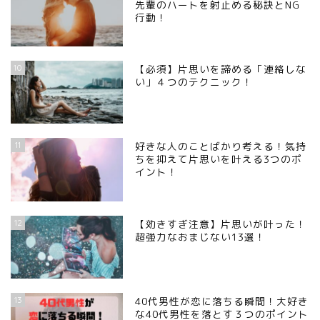
先輩のハートを射止める秘訣とNG
行動！
10
【必須】片思いを諦める「連絡しな
い」４つのテクニック！
11
好きな人のことばかり考える！気持
ちを抑えて片思いを叶える3つのポ
イント！
12
【効きすぎ注意】片思いが叶った！
超強力なおまじない13選！
13
40代男性が恋に落ちる瞬間！大好き
な40代男性を落とす３つのポイント