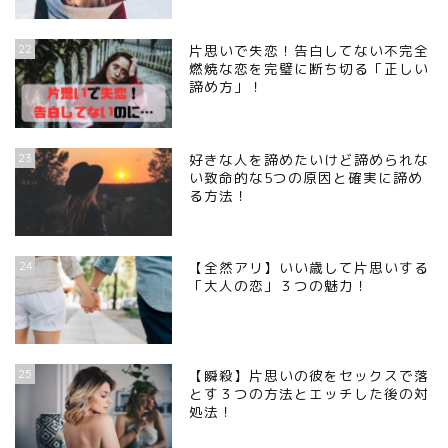
22
片思いで失恋！告白してない不完全
燃焼な恋を完璧に断ち切る「正しい
諦め方」！
23
好きな人を諦めたいけど諦められな
い致命的な5つの原因と確実に諦め
る方法！
24
【全然アリ】いい歳して片思いする
「大人の恋」３つの魅力！
25
【瞬殺】片思いの彼をセックスで落
とす３つの方法とエッチした後の対
処法！