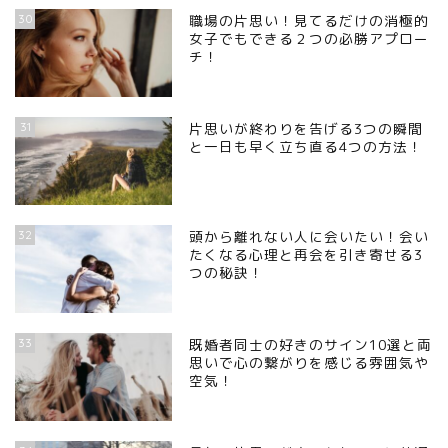
30
職場の片思い！見てるだけの消極的
女子でもできる２つの必勝アプロー
チ！
31
片思いが終わりを告げる3つの瞬間
と一日も早く立ち直る4つの方法！
32
頭から離れない人に会いたい！会い
たくなる心理と再会を引き寄せる3
つの秘訣！
33
既婚者同士の好きのサイン10選と両
思いで心の繋がりを感じる雰囲気や
空気！