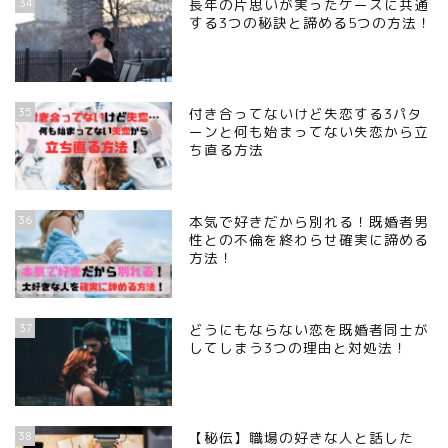
34
長年の片思いが実ったケースに共通
する3つの秘訣と諦める5つの方法！
35
付き合ってないけど失恋する3パタ
ーンと何も始まってない失恋から立
ち直る方法
36
本気で好きだから別れる！既婚者男
性との不倫を終わらせ確実に諦める
方法！
37
どうにもならない恋を既婚者同士が
してしまう3つの理由と対処法！
38
【秘伝】職場の好きな人と話した