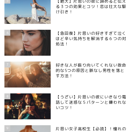
5
【絶大】片思いの彼に諦めると伝え
る３つの効果とコツ！恋は壮大な駆
け引き！
6
【急回復】片思いの好きすぎて泣く
ほど辛い気持ちを解消する６つの対
処法！
7
好きな人が振り向いてくれない致命
的な5つの原因と脈なし男性を落と
す方法！
8
【うざい】片思いの彼にいきなり電
話して迷惑な５パターンと嫌われな
いコツ！
9
片思い女子高校生【必読】！憧れの