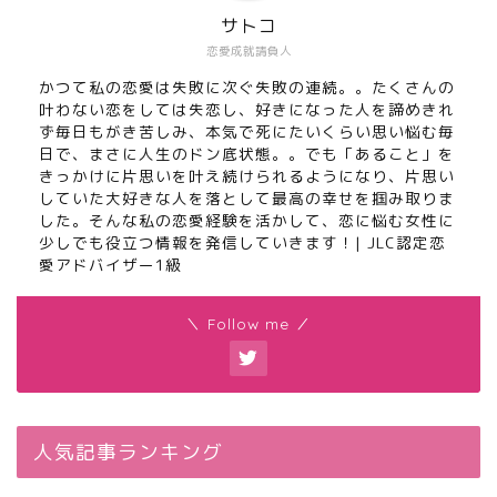
サトコ
恋愛成就請負人
かつて私の恋愛は失敗に次ぐ失敗の連続。。たくさんの
叶わない恋をしては失恋し、好きになった人を諦めきれ
ず毎日もがき苦しみ、本気で死にたいくらい思い悩む毎
日で、まさに人生のドン底状態。。でも「あること」を
きっかけに片思いを叶え続けられるようになり、片思い
していた大好きな人を落として最高の幸せを掴み取りま
した。そんな私の恋愛経験を活かして、恋に悩む女性に
少しでも役立つ情報を発信していきます！| JLC認定恋
愛アドバイザー1級
＼ Follow me ／
人気記事ランキング