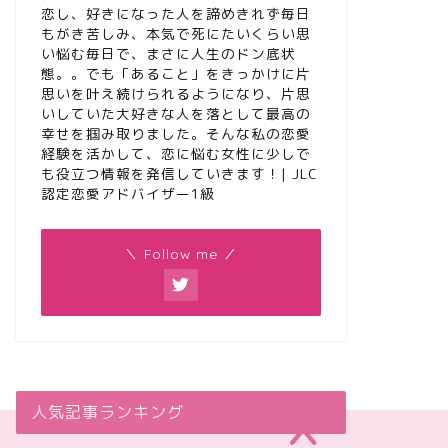
恋し、好きになった人を諦めきれず毎日
もがき苦しみ、本気で死にたいくらい思
い悩む毎日で、まさに人生のドン底状
態。。でも「あること」をきっかけに片
思いを叶え続けられるようになり、片思
いしていた大好きな人を落として最高の
幸せを掴み取りました。そんな私の恋愛
経験を活かして、恋に悩む女性に少しで
も役立つ情報を発信していきます！| JLC
認定恋愛アドバイザー1級
＼ Follow me ／
人気記事ランキング