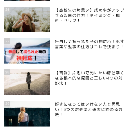
26
【高校生の片思い】成功率がアップ
する告白の仕方！タイミング・場
所・セリフ！
27
告白して振られた時の神対応！返す
言葉や返事の仕方はコレで決まり！
28
【吉報】片思いで死にたいほど辛く
なる根本的な原因と正しい4つの対
処法！
29
好きになってはいけない人と両思
い！3つの対処法と確実に諦める方
法！