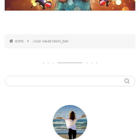
HOME
child-54e4d14043_640