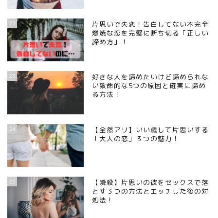
22
片思いで失恋！告白してない不完全
燃焼な恋を完璧に断ち切る「正しい
諦め方」！
23
好きな人を諦めたいけど諦められな
い致命的な5つの原因と確実に諦め
る方法！
24
【全然アリ】いい歳して片思いする
「大人の恋」３つの魅力！
25
【瞬殺】片思いの彼をセックスで落
とす３つの方法とエッチした後の対
処法！