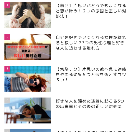
1
【前兆】片思いがどうでもよくなる
と恋が叶う！２つの原因と正しい対
処法！
2
自分を好きでいてくれる女性が離れ
ると寂しい？3つの男性心理と好き
な人に追わせる離れ方！
3
【常勝テク】片思いの彼へ急に連絡
をやめる効果５つと彼を落とすコツ
３つ！
4
好きな人を諦めた途端に起こる3つ
の出来事とその後の正しい対処法