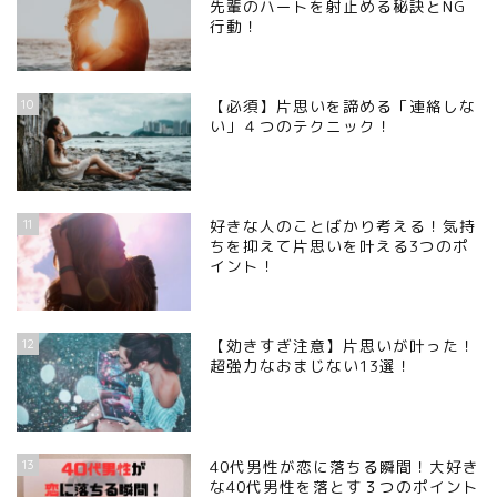
先輩のハートを射止める秘訣とNG
行動！
10
【必須】片思いを諦める「連絡しな
い」４つのテクニック！
11
好きな人のことばかり考える！気持
ちを抑えて片思いを叶える3つのポ
イント！
12
【効きすぎ注意】片思いが叶った！
超強力なおまじない13選！
13
40代男性が恋に落ちる瞬間！大好き
な40代男性を落とす３つのポイント