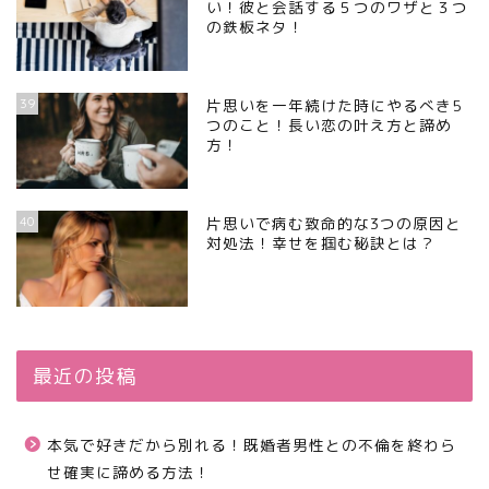
い！彼と会話する５つのワザと３つ
の鉄板ネタ！
39
片思いを一年続けた時にやるべき5
つのこと！長い恋の叶え方と諦め
方！
40
片思いで病む致命的な3つの原因と
対処法！幸せを掴む秘訣とは？
最近の投稿
本気で好きだから別れる！既婚者男性との不倫を終わら
せ確実に諦める方法！