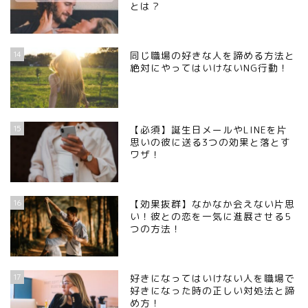
とは？
14
同じ職場の好きな人を諦める方法と
絶対にやってはいけないNG行動！
15
【必須】誕生日メールやLINEを片
思いの彼に送る3つの効果と落とす
ワザ！
16
【効果抜群】なかなか会えない片思
い！彼との恋を一気に進展させる5
つの方法！
17
好きになってはいけない人を職場で
好きになった時の正しい対処法と諦
め方！