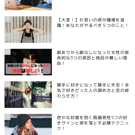
18
【大変！】片思いの彼が職場を退
職！あなたがやるべき５つのこと！
19
脈ありから脈なしになった女性の致
命的な3つの原因と挽回が難しい理
由！
20
勝手に好きになって勝手に失恋！本
気で好きだった人の諦め方と恋の終
わらせ方！
21
密かな好意を抱く既婚男性5つの好
きサインと彼を落とす必勝テクニッ
ク！