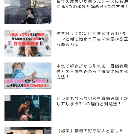
34
長年の片思いが実ったケースに共通
する3つの秘訣と諦める5つの方法！
35
付き合ってないけど失恋する3パタ
ーンと何も始まってない失恋から立
ち直る方法
36
本気で好きだから別れる！既婚者男
性との不倫を終わらせ確実に諦める
方法！
37
どうにもならない恋を既婚者同士が
してしまう3つの理由と対処法！
38
【秘伝】職場の好きな人と話した