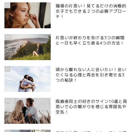
30
職場の片思い！見てるだけの消極的
女子でもできる２つの必勝アプロー
チ！
31
片思いが終わりを告げる3つの瞬間
と一日も早く立ち直る4つの方法！
32
頭から離れない人に会いたい！会い
たくなる心理と再会を引き寄せる3
つの秘訣！
33
既婚者同士の好きのサイン10選と両
思いで心の繋がりを感じる雰囲気や
空気！