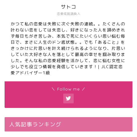
サトコ
恋愛成就請負人
かつて私の恋愛は失敗に次ぐ失敗の連続。。たくさんの
叶わない恋をしては失恋し、好きになった人を諦めきれ
ず毎日もがき苦しみ、本気で死にたいくらい思い悩む毎
日で、まさに人生のドン底状態。。でも「あること」を
きっかけに片思いを叶え続けられるようになり、片思い
していた大好きな人を落として最高の幸せを掴み取りま
した。そんな私の恋愛経験を活かして、恋に悩む女性に
少しでも役立つ情報を発信していきます！| JLC認定恋
愛アドバイザー1級
＼ Follow me ／
人気記事ランキング