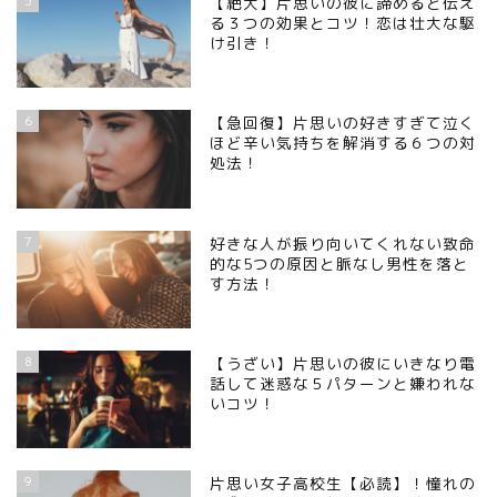
5
【絶大】片思いの彼に諦めると伝え
る３つの効果とコツ！恋は壮大な駆
け引き！
6
【急回復】片思いの好きすぎて泣く
ほど辛い気持ちを解消する６つの対
処法！
7
好きな人が振り向いてくれない致命
的な5つの原因と脈なし男性を落と
す方法！
8
【うざい】片思いの彼にいきなり電
話して迷惑な５パターンと嫌われな
いコツ！
9
片思い女子高校生【必読】！憧れの