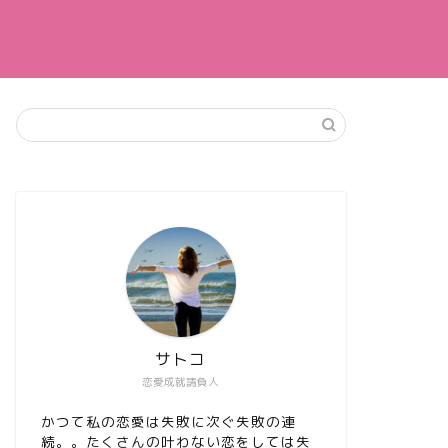
サトコ
恋愛成就請負人
かつて私の恋愛は失敗に次ぐ失敗の連
続。。たくさんの叶わない恋をしては失