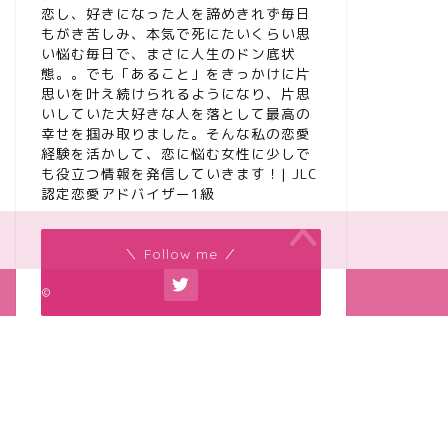
恋し、好きになった人を諦めきれず毎日
もがき苦しみ、本気で死にたいくらい思
い悩む毎日で、まさに人生のドン底状
態。。でも「あること」をきっかけに片
思いを叶え続けられるようになり、片思
いしていた大好きな人を落として最高の
幸せを掴み取りました。そんな私の恋愛
経験を活かして、恋に悩む女性に少しで
も役立つ情報を発信していきます！| JLC
認定恋愛アドバイザー1級
＼ Follow me ／
2020–2023 カナエル | 恋愛女子の辛い片思い相談所
人気記事ランキング