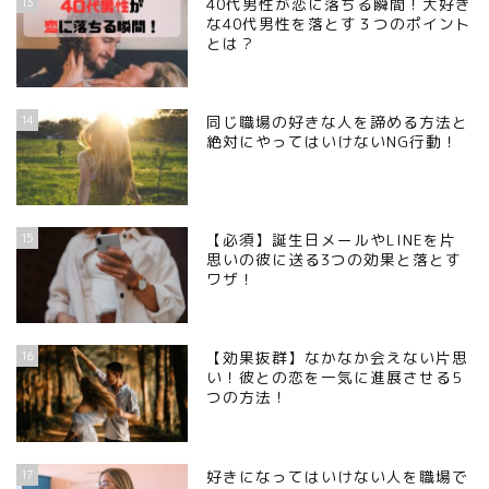
13
40代男性が恋に落ちる瞬間！大好き
な40代男性を落とす３つのポイント
とは？
14
同じ職場の好きな人を諦める方法と
絶対にやってはいけないNG行動！
15
【必須】誕生日メールやLINEを片
思いの彼に送る3つの効果と落とす
ワザ！
16
【効果抜群】なかなか会えない片思
い！彼との恋を一気に進展させる5
つの方法！
17
好きになってはいけない人を職場で