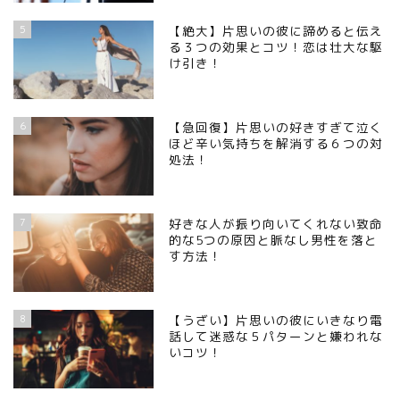
5
【絶大】片思いの彼に諦めると伝え
る３つの効果とコツ！恋は壮大な駆
け引き！
6
【急回復】片思いの好きすぎて泣く
ほど辛い気持ちを解消する６つの対
処法！
7
好きな人が振り向いてくれない致命
的な5つの原因と脈なし男性を落と
す方法！
8
【うざい】片思いの彼にいきなり電
話して迷惑な５パターンと嫌われな
いコツ！