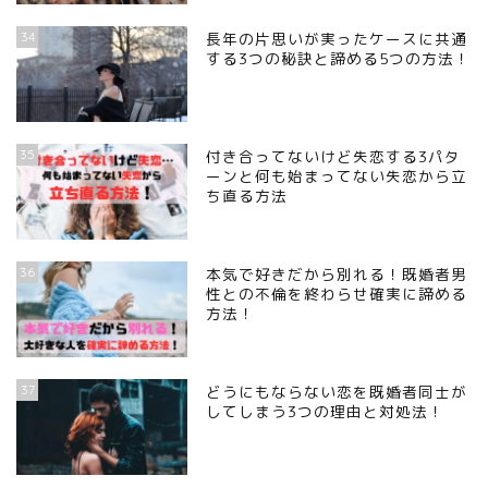
34
長年の片思いが実ったケースに共通
する3つの秘訣と諦める5つの方法！
35
付き合ってないけど失恋する3パタ
ーンと何も始まってない失恋から立
ち直る方法
36
本気で好きだから別れる！既婚者男
性との不倫を終わらせ確実に諦める
方法！
37
どうにもならない恋を既婚者同士が
してしまう3つの理由と対処法！