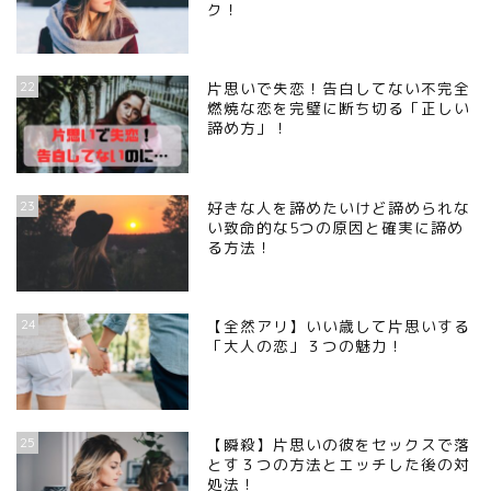
ク！
22
片思いで失恋！告白してない不完全
燃焼な恋を完璧に断ち切る「正しい
諦め方」！
23
好きな人を諦めたいけど諦められな
い致命的な5つの原因と確実に諦め
る方法！
24
【全然アリ】いい歳して片思いする
「大人の恋」３つの魅力！
25
【瞬殺】片思いの彼をセックスで落
とす３つの方法とエッチした後の対
処法！