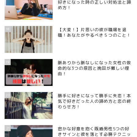
好きになった時の正しい対処法と諦
め方！
18
【大変！】片思いの彼が職場を退
職！あなたがやるべき５つのこと！
19
脈ありから脈なしになった女性の致
命的な3つの原因と挽回が難しい理
由！
20
勝手に好きになって勝手に失恋！本
気で好きだった人の諦め方と恋の終
わらせ方！
21
密かな好意を抱く既婚男性5つの好
きサインと彼を落とす必勝テクニッ