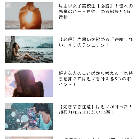
9
片思い女子高校生【必読】！憧れの
先輩のハートを射止める秘訣とNG
行動！
10
【必須】片思いを諦める「連絡しな
い」４つのテクニック！
11
好きな人のことばかり考える！気持
ちを抑えて片思いを叶える3つのポ
イント！
12
【効きすぎ注意】片思いが叶った！
超強力なおまじない13選！