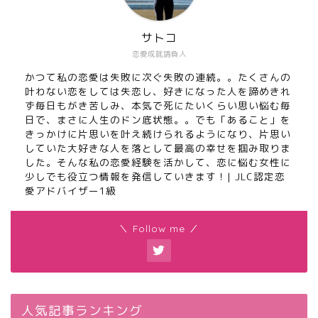
サトコ
恋愛成就請負人
かつて私の恋愛は失敗に次ぐ失敗の連続。。たくさんの
叶わない恋をしては失恋し、好きになった人を諦めきれ
ず毎日もがき苦しみ、本気で死にたいくらい思い悩む毎
日で、まさに人生のドン底状態。。でも「あること」を
きっかけに片思いを叶え続けられるようになり、片思い
していた大好きな人を落として最高の幸せを掴み取りま
した。そんな私の恋愛経験を活かして、恋に悩む女性に
少しでも役立つ情報を発信していきます！| JLC認定恋
愛アドバイザー1級
＼ Follow me ／
人気記事ランキング