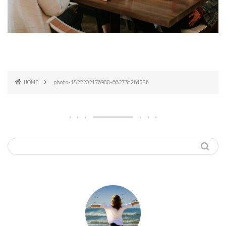
HOME
photo-1522202176988-66273c2fd55f