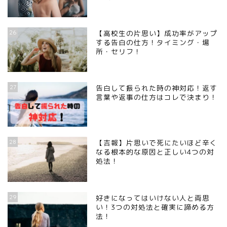
26
【高校生の片思い】成功率がアップ
する告白の仕方！タイミング・場
所・セリフ！
27
告白して振られた時の神対応！返す
言葉や返事の仕方はコレで決まり！
28
【吉報】片思いで死にたいほど辛く
なる根本的な原因と正しい4つの対
処法！
29
好きになってはいけない人と両思
い！3つの対処法と確実に諦める方
法！