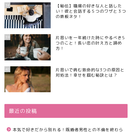
38
【秘伝】職場の好きな人と話した
い！彼と会話する５つのワザと３つ
の鉄板ネタ！
39
片思いを一年続けた時にやるべき5
つのこと！長い恋の叶え方と諦め
方！
40
片思いで病む致命的な3つの原因と
対処法！幸せを掴む秘訣とは？
最近の投稿
本気で好きだから別れる！既婚者男性との不倫を終わら