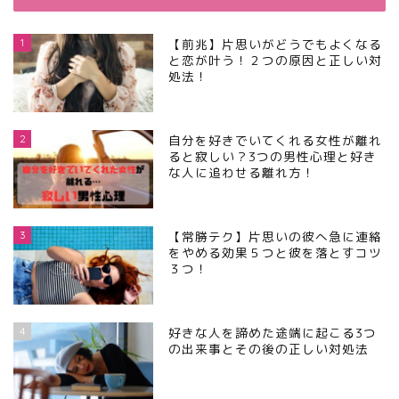
1
【前兆】片思いがどうでもよくなる
と恋が叶う！２つの原因と正しい対
処法！
2
自分を好きでいてくれる女性が離れ
ると寂しい？3つの男性心理と好き
な人に追わせる離れ方！
3
【常勝テク】片思いの彼へ急に連絡
をやめる効果５つと彼を落とすコツ
３つ！
4
好きな人を諦めた途端に起こる3つ
の出来事とその後の正しい対処法