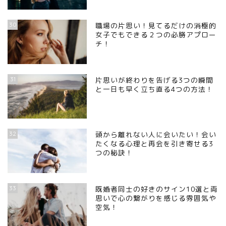
30
職場の片思い！見てるだけの消極的
女子でもできる２つの必勝アプロー
チ！
31
片思いが終わりを告げる3つの瞬間
と一日も早く立ち直る4つの方法！
32
頭から離れない人に会いたい！会い
たくなる心理と再会を引き寄せる3
つの秘訣！
33
既婚者同士の好きのサイン10選と両
思いで心の繋がりを感じる雰囲気や
空気！