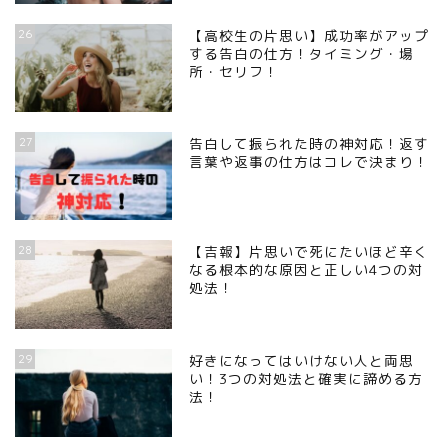
26
【高校生の片思い】成功率がアップ
する告白の仕方！タイミング・場
所・セリフ！
27
告白して振られた時の神対応！返す
言葉や返事の仕方はコレで決まり！
28
【吉報】片思いで死にたいほど辛く
なる根本的な原因と正しい4つの対
処法！
29
好きになってはいけない人と両思
い！3つの対処法と確実に諦める方
法！