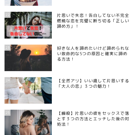
22
片思いで失恋！告白してない不完全
燃焼な恋を完璧に断ち切る「正しい
諦め方」！
23
好きな人を諦めたいけど諦められな
い致命的な5つの原因と確実に諦め
る方法！
24
【全然アリ】いい歳して片思いする
「大人の恋」３つの魅力！
25
【瞬殺】片思いの彼をセックスで落
とす３つの方法とエッチした後の対
処法！