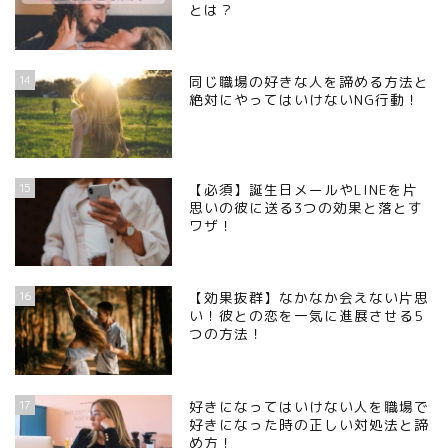
とは？
14
同じ職場の好きな人を諦める方法と
絶対にやってはいけないNG行動！
15
【必須】誕生日メールやLINEを片
思いの彼に送る3つの効果と落とす
ワザ！
16
【効果抜群】なかなか会えない片思
い！彼との恋を一気に進展させる5
つの方法！
17
好きになってはいけない人を職場で
好きになった時の正しい対処法と諦
め方！