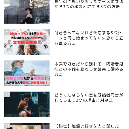
34
長年の片思いが実ったケースに共通
する3つの秘訣と諦める5つの方法！
35
付き合ってないけど失恋する3パタ
ーンと何も始まってない失恋から立
ち直る方法
36
本気で好きだから別れる！既婚者男
性との不倫を終わらせ確実に諦める
方法！
37
どうにもならない恋を既婚者同士が
してしまう3つの理由と対処法！
38
【秘伝】職場の好きな人と話した