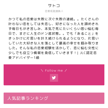
サトコ
恋愛成就請負人
かつて私の恋愛は失敗に次ぐ失敗の連続。。たくさんの
叶わない恋をしては失恋し、好きになった人を諦めきれ
ず毎日もがき苦しみ、本気で死にたいくらい思い悩む毎
日で、まさに人生のドン底状態。。でも「あること」を
きっかけに片思いを叶え続けられるようになり、片思い
していた大好きな人を落として最高の幸せを掴み取りま
した。そんな私の恋愛経験を活かして、恋に悩む女性に
少しでも役立つ情報を発信していきます！| JLC認定恋
愛アドバイザー1級
＼ Follow me ／
人気記事ランキング