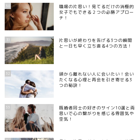
30
職場の片思い！見てるだけの消極的
女子でもできる２つの必勝アプロー
チ！
31
片思いが終わりを告げる3つの瞬間
と一日も早く立ち直る4つの方法！
32
頭から離れない人に会いたい！会い
たくなる心理と再会を引き寄せる3
つの秘訣！
33
既婚者同士の好きのサイン10選と両
思いで心の繋がりを感じる雰囲気や
空気！