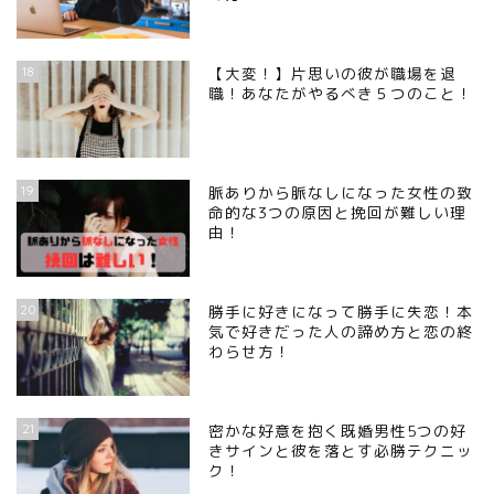
18
【大変！】片思いの彼が職場を退
職！あなたがやるべき５つのこと！
19
脈ありから脈なしになった女性の致
命的な3つの原因と挽回が難しい理
由！
20
勝手に好きになって勝手に失恋！本
気で好きだった人の諦め方と恋の終
わらせ方！
21
密かな好意を抱く既婚男性5つの好
きサインと彼を落とす必勝テクニッ
ク！