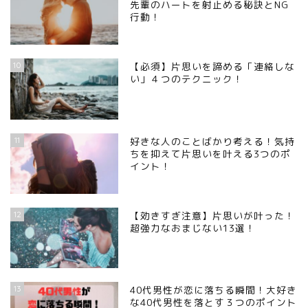
先輩のハートを射止める秘訣とNG
行動！
10
【必須】片思いを諦める「連絡しな
い」４つのテクニック！
11
好きな人のことばかり考える！気持
ちを抑えて片思いを叶える3つのポ
イント！
12
【効きすぎ注意】片思いが叶った！
超強力なおまじない13選！
13
40代男性が恋に落ちる瞬間！大好き
な40代男性を落とす３つのポイント