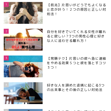
1
【前兆】片思いがどうでもよくなる
と恋が叶う！２つの原因と正しい対
処法！
2
自分を好きでいてくれる女性が離れ
ると寂しい？3つの男性心理と好き
な人に追わせる離れ方！
3
【常勝テク】片思いの彼へ急に連絡
をやめる効果５つと彼を落とすコツ
３つ！
4
好きな人を諦めた途端に起こる3つ
の出来事とその後の正しい対処法