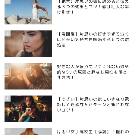
5
【絶大】片思いの彼に諦めると伝え
る３つの効果とコツ！恋は壮大な駆
け引き！
6
【急回復】片思いの好きすぎて泣く
ほど辛い気持ちを解消する６つの対
処法！
7
好きな人が振り向いてくれない致命
的な5つの原因と脈なし男性を落と
す方法！
8
【うざい】片思いの彼にいきなり電
話して迷惑な５パターンと嫌われな
いコツ！
9
片思い女子高校生【必読】！憧れの