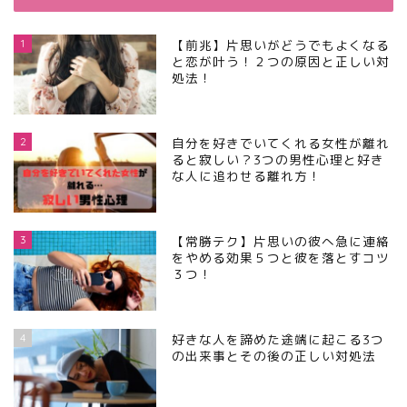
1
【前兆】片思いがどうでもよくなる
と恋が叶う！２つの原因と正しい対
処法！
2
自分を好きでいてくれる女性が離れ
ると寂しい？3つの男性心理と好き
な人に追わせる離れ方！
3
【常勝テク】片思いの彼へ急に連絡
をやめる効果５つと彼を落とすコツ
３つ！
4
好きな人を諦めた途端に起こる3つ
の出来事とその後の正しい対処法