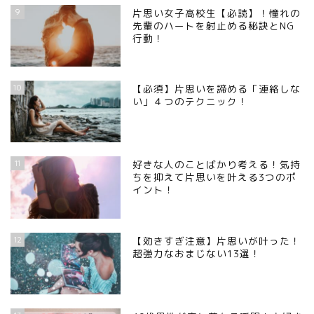
9
片思い女子高校生【必読】！憧れの
先輩のハートを射止める秘訣とNG
行動！
10
【必須】片思いを諦める「連絡しな
い」４つのテクニック！
11
好きな人のことばかり考える！気持
ちを抑えて片思いを叶える3つのポ
イント！
12
【効きすぎ注意】片思いが叶った！
超強力なおまじない13選！