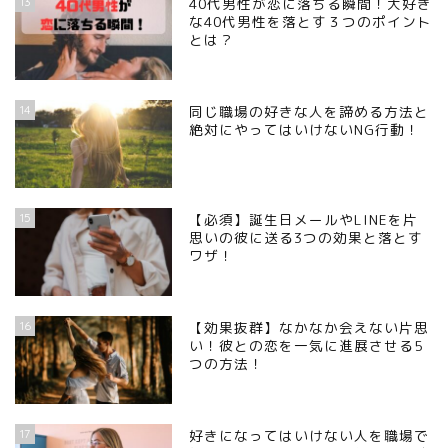
13
40代男性が恋に落ちる瞬間！大好き
な40代男性を落とす３つのポイント
とは？
14
同じ職場の好きな人を諦める方法と
絶対にやってはいけないNG行動！
15
【必須】誕生日メールやLINEを片
思いの彼に送る3つの効果と落とす
ワザ！
16
【効果抜群】なかなか会えない片思
い！彼との恋を一気に進展させる5
つの方法！
17
好きになってはいけない人を職場で