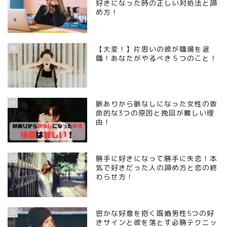
好きになった時の正しい対処法と諦
め方！
18
【大変！】片思いの彼が職場を退
職！あなたがやるべき５つのこと！
19
脈ありから脈なしになった女性の致
命的な3つの原因と挽回が難しい理
由！
20
勝手に好きになって勝手に失恋！本
気で好きだった人の諦め方と恋の終
わらせ方！
21
密かな好意を抱く既婚男性5つの好
きサインと彼を落とす必勝テクニッ