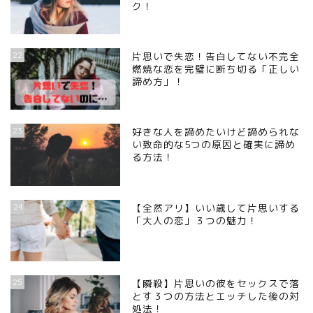
ク！
22
片思いで失恋！告白してない不完全
燃焼な恋を完璧に断ち切る「正しい
諦め方」！
23
好きな人を諦めたいけど諦められな
い致命的な5つの原因と確実に諦め
る方法！
24
【全然アリ】いい歳して片思いする
「大人の恋」３つの魅力！
25
【瞬殺】片思いの彼をセックスで落
とす３つの方法とエッチした後の対
処法！