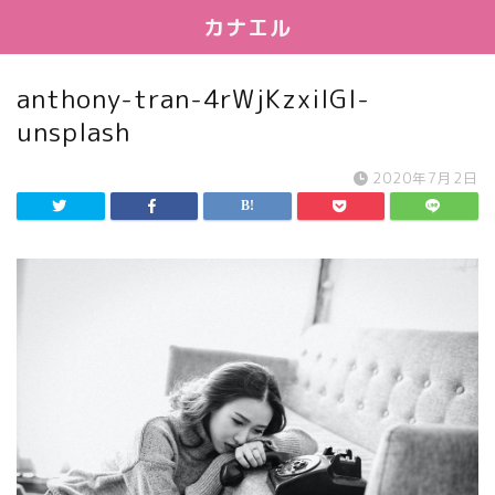
カナエル
anthony-tran-4rWjKzxilGI-
unsplash
2020年7月2日