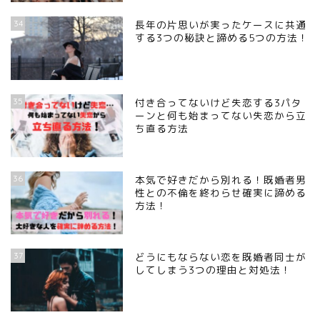
34
長年の片思いが実ったケースに共通
する3つの秘訣と諦める5つの方法！
35
付き合ってないけど失恋する3パタ
ーンと何も始まってない失恋から立
ち直る方法
36
本気で好きだから別れる！既婚者男
性との不倫を終わらせ確実に諦める
方法！
37
どうにもならない恋を既婚者同士が
してしまう3つの理由と対処法！