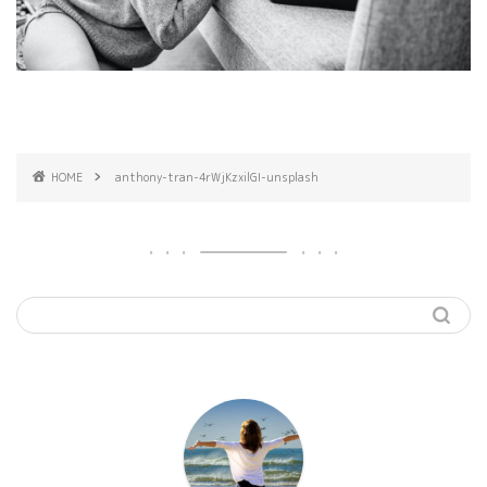
HOME
anthony-tran-4rWjKzxilGI-unsplash