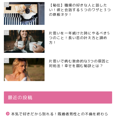
38
【秘伝】職場の好きな人と話した
い！彼と会話する５つのワザと３つ
の鉄板ネタ！
39
片思いを一年続けた時にやるべき5
つのこと！長い恋の叶え方と諦め
方！
40
片思いで病む致命的な3つの原因と
対処法！幸せを掴む秘訣とは？
最近の投稿
本気で好きだから別れる！既婚者男性との不倫を終わら