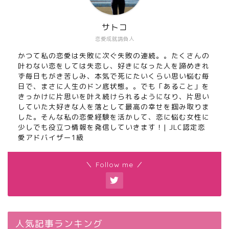
サトコ
恋愛成就請負人
かつて私の恋愛は失敗に次ぐ失敗の連続。。たくさんの
叶わない恋をしては失恋し、好きになった人を諦めきれ
ず毎日もがき苦しみ、本気で死にたいくらい思い悩む毎
日で、まさに人生のドン底状態。。でも「あること」を
きっかけに片思いを叶え続けられるようになり、片思い
していた大好きな人を落として最高の幸せを掴み取りま
した。そんな私の恋愛経験を活かして、恋に悩む女性に
少しでも役立つ情報を発信していきます！| JLC認定恋
愛アドバイザー1級
＼ Follow me ／
人気記事ランキング