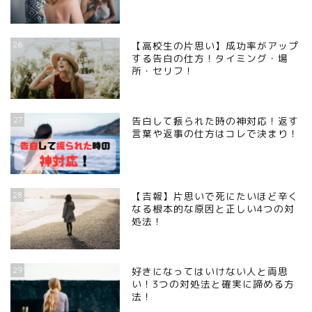
26
【高校生の片思い】成功率がアップ
する告白の仕方！タイミング・場
所・セリフ！
27
告白して振られた時の神対応！返す
言葉や返事の仕方はコレで決まり！
28
【吉報】片思いで死にたいほど辛く
なる根本的な原因と正しい4つの対
処法！
29
好きになってはいけない人と両思
い！3つの対処法と確実に諦める方
法！