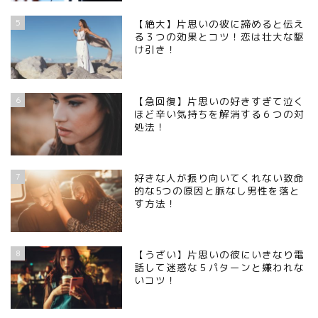
5
【絶大】片思いの彼に諦めると伝え
る３つの効果とコツ！恋は壮大な駆
け引き！
6
【急回復】片思いの好きすぎて泣く
ほど辛い気持ちを解消する６つの対
処法！
7
好きな人が振り向いてくれない致命
的な5つの原因と脈なし男性を落と
す方法！
8
【うざい】片思いの彼にいきなり電
話して迷惑な５パターンと嫌われな
いコツ！