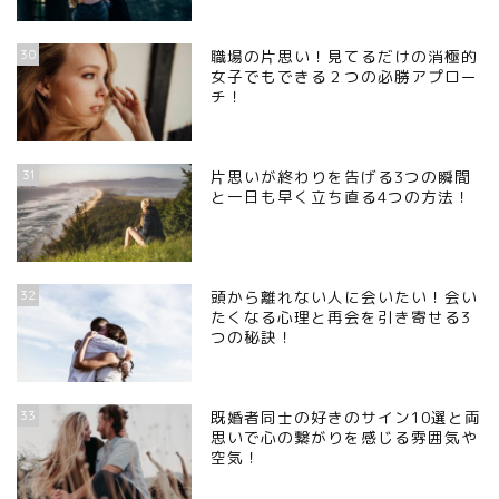
30
職場の片思い！見てるだけの消極的
女子でもできる２つの必勝アプロー
チ！
31
片思いが終わりを告げる3つの瞬間
と一日も早く立ち直る4つの方法！
32
頭から離れない人に会いたい！会い
たくなる心理と再会を引き寄せる3
つの秘訣！
33
既婚者同士の好きのサイン10選と両
思いで心の繋がりを感じる雰囲気や
空気！