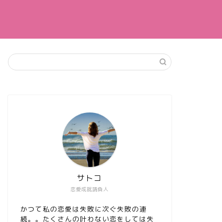
サトコ
恋愛成就請負人
かつて私の恋愛は失敗に次ぐ失敗の連
続。。たくさんの叶わない恋をしては失