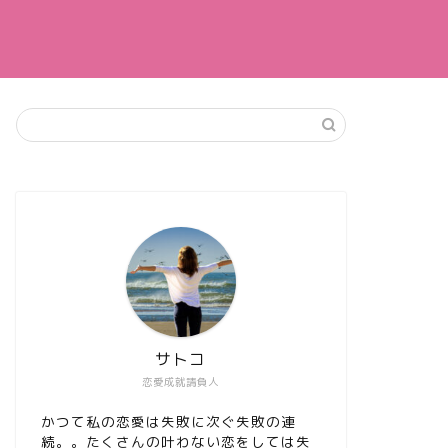
サトコ
恋愛成就請負人
かつて私の恋愛は失敗に次ぐ失敗の連
続。。たくさんの叶わない恋をしては失