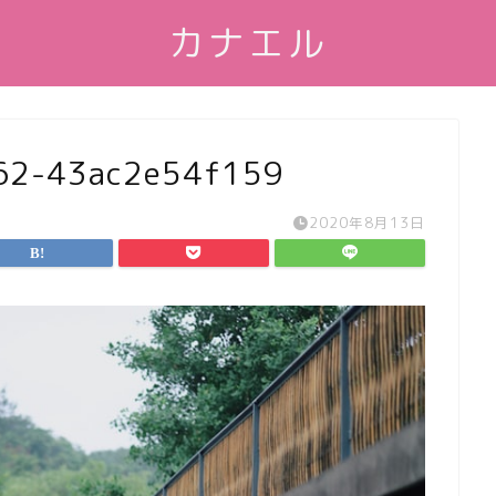
カナエル
62-43ac2e54f159
2020年8月13日