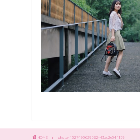
HOME
photo-1527495629562-43ac2e54f159