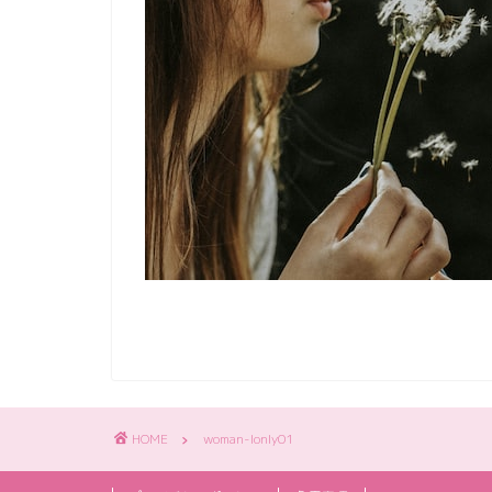
HOME
woman-lonly01