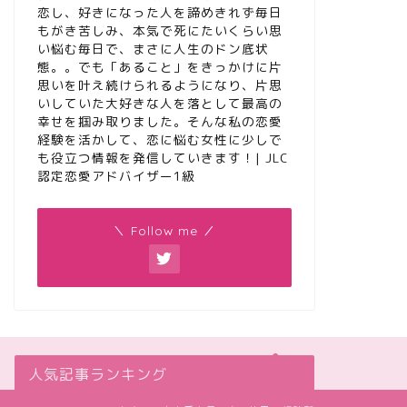
恋し、好きになった人を諦めきれず毎日
もがき苦しみ、本気で死にたいくらい思
い悩む毎日で、まさに人生のドン底状
態。。でも「あること」をきっかけに片
思いを叶え続けられるようになり、片思
いしていた大好きな人を落として最高の
幸せを掴み取りました。そんな私の恋愛
経験を活かして、恋に悩む女性に少しで
も役立つ情報を発信していきます！| JLC
認定恋愛アドバイザー1級
＼ Follow me ／
人気記事ランキング