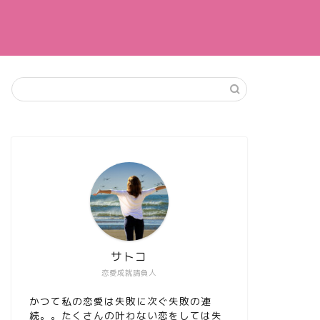
サトコ
恋愛成就請負人
かつて私の恋愛は失敗に次ぐ失敗の連
続。。たくさんの叶わない恋をしては失