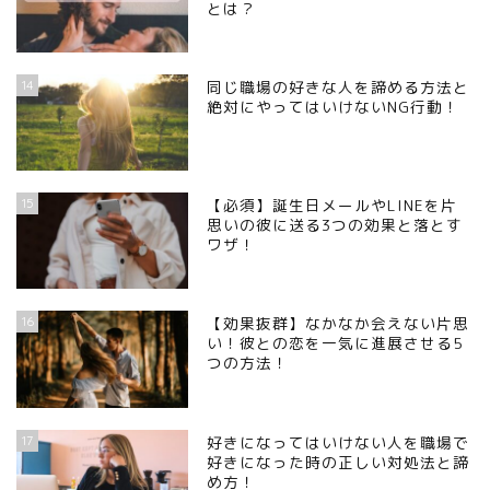
とは？
14
同じ職場の好きな人を諦める方法と
絶対にやってはいけないNG行動！
15
【必須】誕生日メールやLINEを片
思いの彼に送る3つの効果と落とす
ワザ！
16
【効果抜群】なかなか会えない片思
い！彼との恋を一気に進展させる5
つの方法！
17
好きになってはいけない人を職場で
好きになった時の正しい対処法と諦
め方！