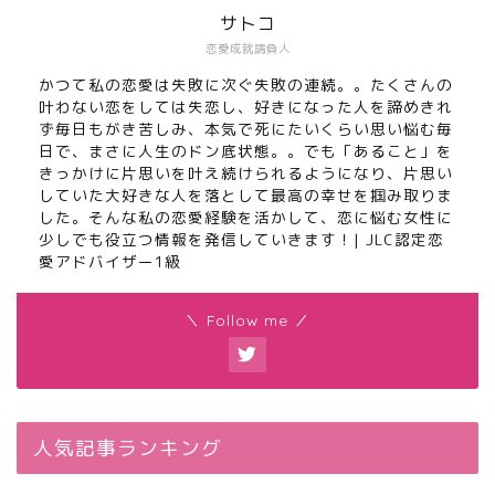
サトコ
恋愛成就請負人
かつて私の恋愛は失敗に次ぐ失敗の連続。。たくさんの
叶わない恋をしては失恋し、好きになった人を諦めきれ
ず毎日もがき苦しみ、本気で死にたいくらい思い悩む毎
日で、まさに人生のドン底状態。。でも「あること」を
きっかけに片思いを叶え続けられるようになり、片思い
していた大好きな人を落として最高の幸せを掴み取りま
した。そんな私の恋愛経験を活かして、恋に悩む女性に
少しでも役立つ情報を発信していきます！| JLC認定恋
愛アドバイザー1級
＼ Follow me ／
人気記事ランキング