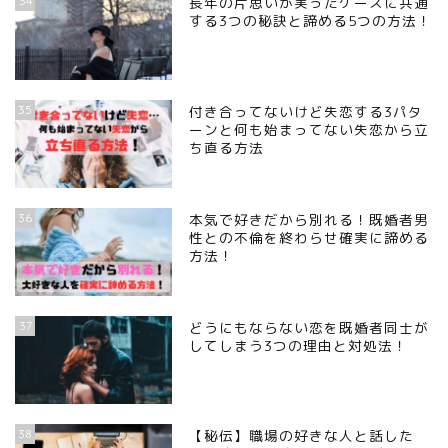
34
長年の片思いが実ったケースに共通
する3つの秘訣と諦める5つの方法！
35
付き合ってないけど失恋する3パタ
ーンと何も始まってない失恋から立
ち直る方法
36
本気で好きだから別れる！既婚者男
性との不倫を終わらせ確実に諦める
方法！
37
どうにもならない恋を既婚者同士が
してしまう3つの理由と対処法！
38
【秘伝】職場の好きな人と話した