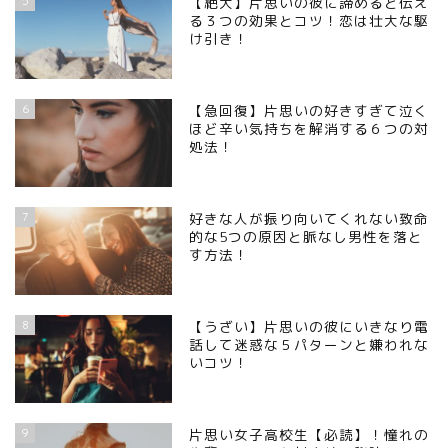
5
【絶大】片思いの彼に諦めると伝え
る３つの効果とコツ！恋は壮大な駆
け引き！
6
【急回復】片思いの好きすぎて泣く
ほど辛い気持ちを解消する６つの対
処法！
7
好きな人が振り向いてくれない致命
的な5つの原因と脈なし男性を落と
す方法！
8
【うざい】片思いの彼にいきなり電
話して迷惑な５パターンと嫌われな
いコツ！
9
片思い女子高校生【必読】！憧れの