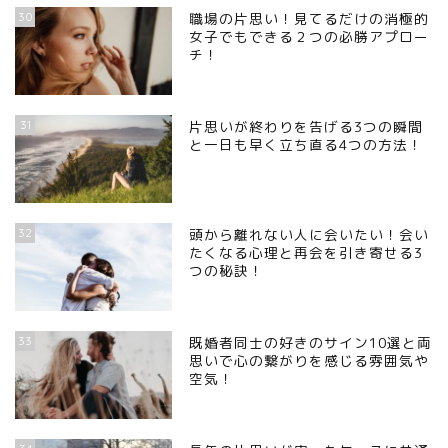
30
職場の片思い！見てるだけの消極的
女子でもできる２つの必勝アプロー
チ！
31
片思いが終わりを告げる3つの瞬間
と一日も早く立ち直る4つの方法！
32
頭から離れない人に会いたい！会い
たくなる心理と再会を引き寄せる3
つの秘訣！
33
既婚者同士の好きのサイン10選と両
思いで心の繋がりを感じる雰囲気や
空気！