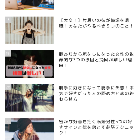
18
【大変！】片思いの彼が職場を退
職！あなたがやるべき５つのこと！
19
脈ありから脈なしになった女性の致
命的な3つの原因と挽回が難しい理
由！
20
勝手に好きになって勝手に失恋！本
気で好きだった人の諦め方と恋の終
わらせ方！
21
密かな好意を抱く既婚男性5つの好
きサインと彼を落とす必勝テクニッ
ク！