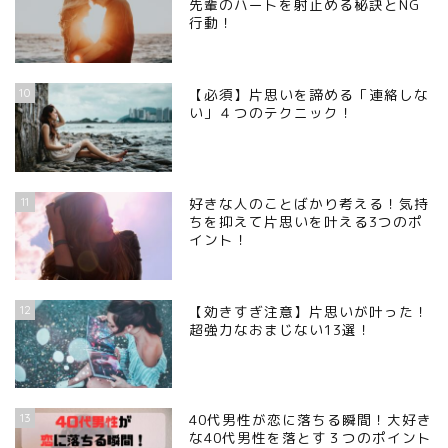
先輩のハートを射止める秘訣とNG
行動！
10
【必須】片思いを諦める「連絡しな
い」４つのテクニック！
11
好きな人のことばかり考える！気持
ちを抑えて片思いを叶える3つのポ
イント！
12
【効きすぎ注意】片思いが叶った！
超強力なおまじない13選！
13
40代男性が恋に落ちる瞬間！大好き
な40代男性を落とす３つのポイント