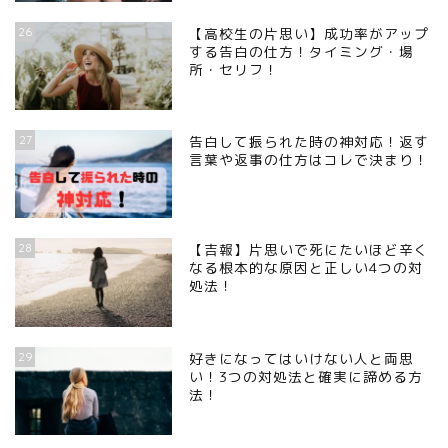
26
【高校生の片思い】成功率がアップ
する告白の仕方！タイミング・場
所・セリフ！
27
告白して振られた時の神対応！返す
言葉や返事の仕方はコレで決まり！
28
【吉報】片思いで死にたいほど辛く
なる根本的な原因と正しい4つの対
処法！
29
好きになってはいけない人と両思
い！3つの対処法と確実に諦める方
法！