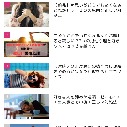
1
【前兆】片思いがどうでもよくなる
と恋が叶う！２つの原因と正しい対
処法！
2
自分を好きでいてくれる女性が離れ
ると寂しい？3つの男性心理と好き
な人に追わせる離れ方！
3
【常勝テク】片思いの彼へ急に連絡
をやめる効果５つと彼を落とすコツ
３つ！
4
好きな人を諦めた途端に起こる3つ
の出来事とその後の正しい対処法