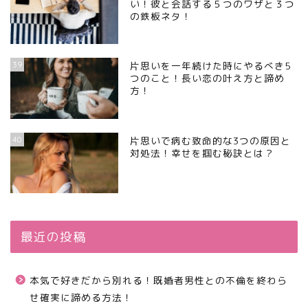
い！彼と会話する５つのワザと３つ
の鉄板ネタ！
39
片思いを一年続けた時にやるべき5
つのこと！長い恋の叶え方と諦め
方！
40
片思いで病む致命的な3つの原因と
対処法！幸せを掴む秘訣とは？
最近の投稿
本気で好きだから別れる！既婚者男性との不倫を終わら
せ確実に諦める方法！