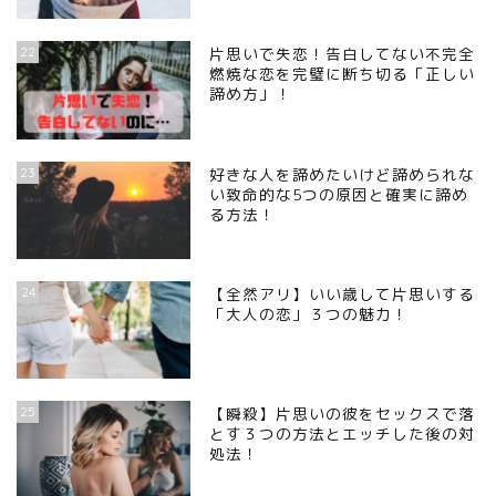
22
片思いで失恋！告白してない不完全
燃焼な恋を完璧に断ち切る「正しい
諦め方」！
23
好きな人を諦めたいけど諦められな
い致命的な5つの原因と確実に諦め
る方法！
24
【全然アリ】いい歳して片思いする
「大人の恋」３つの魅力！
25
【瞬殺】片思いの彼をセックスで落
とす３つの方法とエッチした後の対
処法！