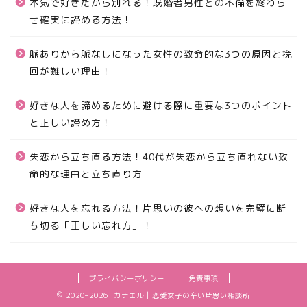
本気で好きだから別れる！既婚者男性との不倫を終わら
せ確実に諦める方法！
脈ありから脈なしになった女性の致命的な3つの原因と挽
回が難しい理由！
好きな人を諦めるために避ける際に重要な3つのポイント
と正しい諦め方！
失恋から立ち直る方法！40代が失恋から立ち直れない致
命的な理由と立ち直り方
好きな人を忘れる方法！片思いの彼への想いを完璧に断
ち切る「正しい忘れ方」！
プライバシーポリシー
免責事項
2020–2026 カナエル | 恋愛女子の辛い片思い相談所