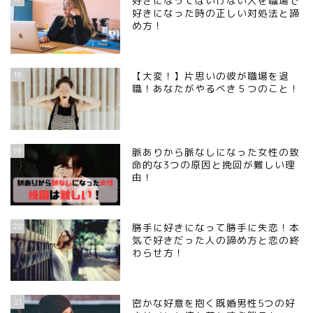
好きになってはいけない人を職場で
好きになった時の正しい対処法と諦
め方！
18
【大変！】片思いの彼が職場を退
職！あなたがやるべき５つのこと！
19
脈ありから脈なしになった女性の致
命的な3つの原因と挽回が難しい理
由！
20
勝手に好きになって勝手に失恋！本
気で好きだった人の諦め方と恋の終
わらせ方！
21
密かな好意を抱く既婚男性5つの好