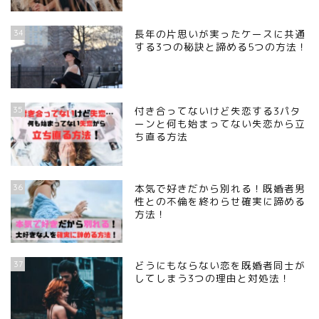
34
長年の片思いが実ったケースに共通
する3つの秘訣と諦める5つの方法！
35
付き合ってないけど失恋する3パタ
ーンと何も始まってない失恋から立
ち直る方法
36
本気で好きだから別れる！既婚者男
性との不倫を終わらせ確実に諦める
方法！
37
どうにもならない恋を既婚者同士が
してしまう3つの理由と対処法！