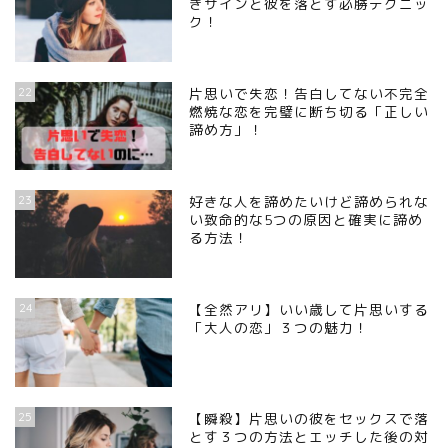
きサインと彼を落とす必勝テクニッ
ク！
22
片思いで失恋！告白してない不完全
燃焼な恋を完璧に断ち切る「正しい
諦め方」！
23
好きな人を諦めたいけど諦められな
い致命的な5つの原因と確実に諦め
る方法！
24
【全然アリ】いい歳して片思いする
「大人の恋」３つの魅力！
25
【瞬殺】片思いの彼をセックスで落
とす３つの方法とエッチした後の対