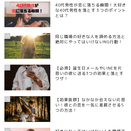
13
40代男性が恋に落ちる瞬間！大好き
な40代男性を落とす３つのポイント
とは？
14
同じ職場の好きな人を諦める方法と
絶対にやってはいけないNG行動！
15
【必須】誕生日メールやLINEを片
思いの彼に送る3つの効果と落とす
ワザ！
16
【効果抜群】なかなか会えない片思
い！彼との恋を一気に進展させる5
つの方法！
17