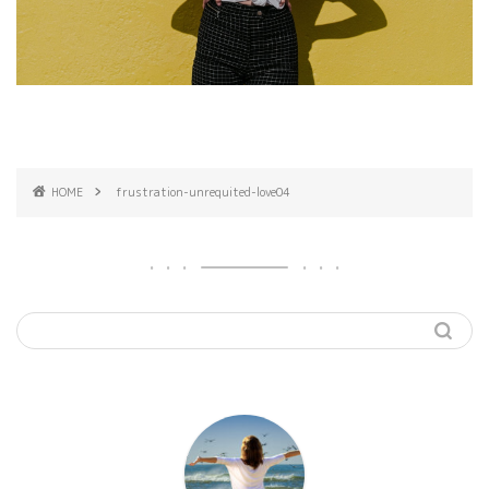
HOME
frustration-unrequited-love04