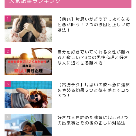
人気記事ランキング
1
【前兆】片思いがどうでもよくなる
と恋が叶う！２つの原因と正しい対
処法！
2
自分を好きでいてくれる女性が離れ
ると寂しい？3つの男性心理と好き
な人に追わせる離れ方！
3
【常勝テク】片思いの彼へ急に連絡
をやめる効果５つと彼を落とすコツ
３つ！
4
好きな人を諦めた途端に起こる3つ
の出来事とその後の正しい対処法