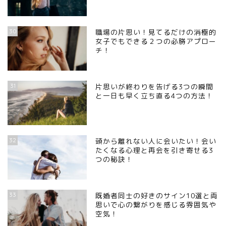
30
職場の片思い！見てるだけの消極的
女子でもできる２つの必勝アプロー
チ！
31
片思いが終わりを告げる3つの瞬間
と一日も早く立ち直る4つの方法！
32
頭から離れない人に会いたい！会い
たくなる心理と再会を引き寄せる3
つの秘訣！
33
既婚者同士の好きのサイン10選と両
思いで心の繋がりを感じる雰囲気や
空気！