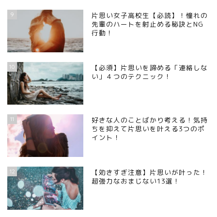
9
片思い女子高校生【必読】！憧れの
先輩のハートを射止める秘訣とNG
行動！
10
【必須】片思いを諦める「連絡しな
い」４つのテクニック！
11
好きな人のことばかり考える！気持
ちを抑えて片思いを叶える3つのポ
イント！
12
【効きすぎ注意】片思いが叶った！
超強力なおまじない13選！