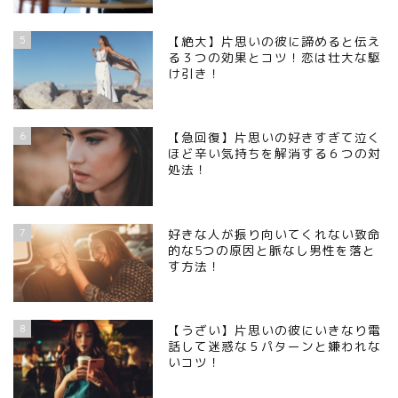
5
【絶大】片思いの彼に諦めると伝え
る３つの効果とコツ！恋は壮大な駆
け引き！
6
【急回復】片思いの好きすぎて泣く
ほど辛い気持ちを解消する６つの対
処法！
7
好きな人が振り向いてくれない致命
的な5つの原因と脈なし男性を落と
す方法！
8
【うざい】片思いの彼にいきなり電
話して迷惑な５パターンと嫌われな
いコツ！