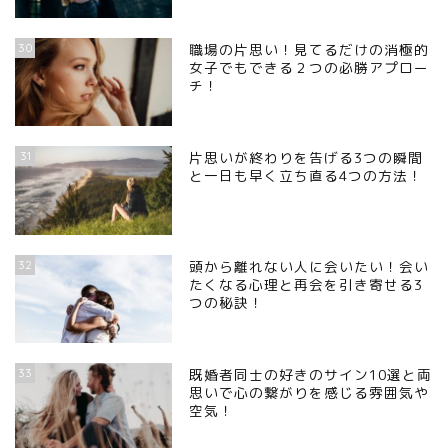
30
職場の片思い！見てるだけの消極的
女子でもできる２つの必勝アプロー
チ！
31
片思いが終わりを告げる3つの瞬間
と一日も早く立ち直る4つの方法！
32
頭から離れない人に会いたい！会い
たくなる心理と再会を引き寄せる3
つの秘訣！
33
既婚者同士の好きのサイン10選と両
思いで心の繋がりを感じる雰囲気や
空気！