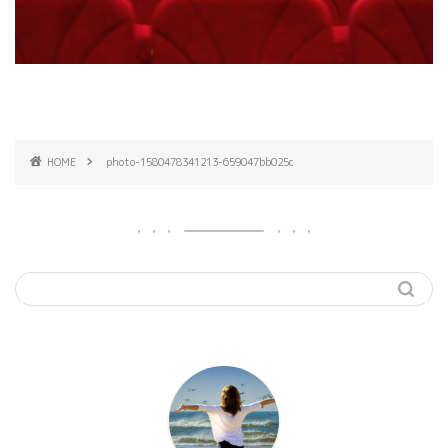
HOME
photo-1580478341213-659047bb025c