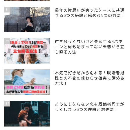
34
長年の片思いが実ったケースに共通
する3つの秘訣と諦める5つの方法！
35
付き合ってないけど失恋する3パタ
ーンと何も始まってない失恋から立
ち直る方法
36
本気で好きだから別れる！既婚者男
性との不倫を終わらせ確実に諦める
方法！
37
どうにもならない恋を既婚者同士が
してしまう3つの理由と対処法！