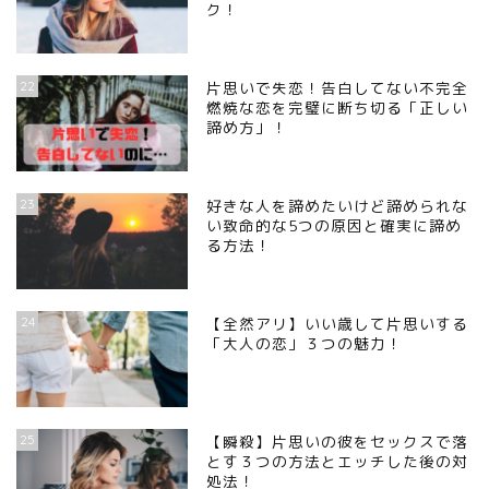
ク！
22
片思いで失恋！告白してない不完全
燃焼な恋を完璧に断ち切る「正しい
諦め方」！
23
好きな人を諦めたいけど諦められな
い致命的な5つの原因と確実に諦め
る方法！
24
【全然アリ】いい歳して片思いする
「大人の恋」３つの魅力！
25
【瞬殺】片思いの彼をセックスで落
とす３つの方法とエッチした後の対
処法！