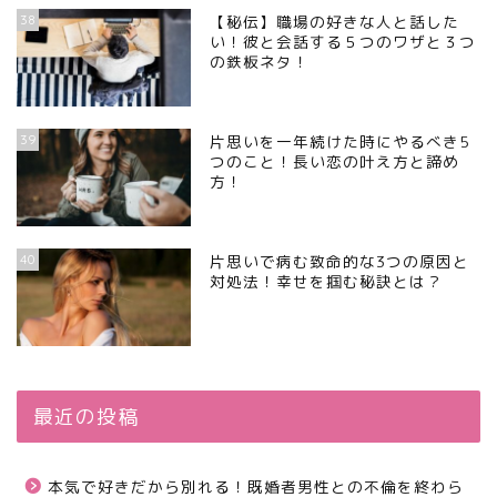
38
【秘伝】職場の好きな人と話した
い！彼と会話する５つのワザと３つ
の鉄板ネタ！
39
片思いを一年続けた時にやるべき5
つのこと！長い恋の叶え方と諦め
方！
40
片思いで病む致命的な3つの原因と
対処法！幸せを掴む秘訣とは？
最近の投稿
本気で好きだから別れる！既婚者男性との不倫を終わら