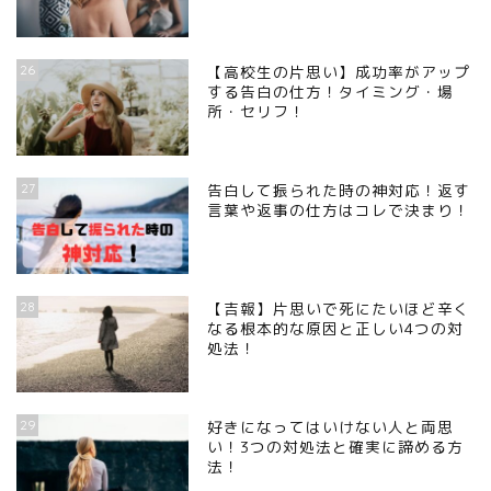
26
【高校生の片思い】成功率がアップ
する告白の仕方！タイミング・場
所・セリフ！
27
告白して振られた時の神対応！返す
言葉や返事の仕方はコレで決まり！
28
【吉報】片思いで死にたいほど辛く
なる根本的な原因と正しい4つの対
処法！
29
好きになってはいけない人と両思
い！3つの対処法と確実に諦める方
法！