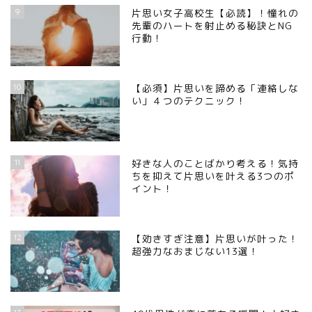
9
片思い女子高校生【必読】！憧れの
先輩のハートを射止める秘訣とNG
行動！
10
【必須】片思いを諦める「連絡しな
い」４つのテクニック！
11
好きな人のことばかり考える！気持
ちを抑えて片思いを叶える3つのポ
イント！
12
【効きすぎ注意】片思いが叶った！
超強力なおまじない13選！