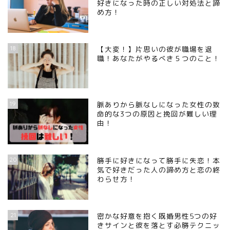
好きになった時の正しい対処法と諦
め方！
18
【大変！】片思いの彼が職場を退
職！あなたがやるべき５つのこと！
19
脈ありから脈なしになった女性の致
命的な3つの原因と挽回が難しい理
由！
20
勝手に好きになって勝手に失恋！本
気で好きだった人の諦め方と恋の終
わらせ方！
21
密かな好意を抱く既婚男性5つの好
きサインと彼を落とす必勝テクニッ