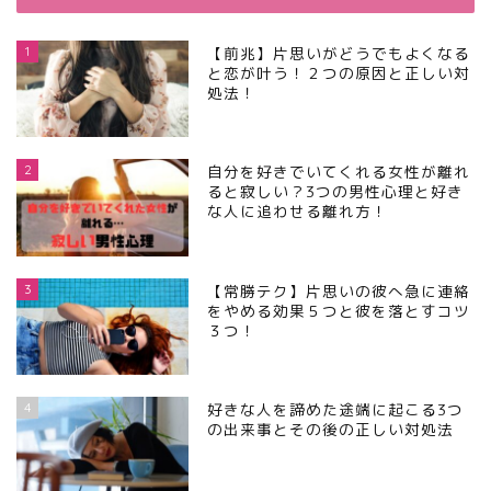
1
【前兆】片思いがどうでもよくなる
と恋が叶う！２つの原因と正しい対
処法！
2
自分を好きでいてくれる女性が離れ
ると寂しい？3つの男性心理と好き
な人に追わせる離れ方！
3
【常勝テク】片思いの彼へ急に連絡
をやめる効果５つと彼を落とすコツ
３つ！
4
好きな人を諦めた途端に起こる3つ
の出来事とその後の正しい対処法