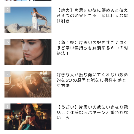
5
【絶大】片思いの彼に諦めると伝え
る３つの効果とコツ！恋は壮大な駆
け引き！
6
【急回復】片思いの好きすぎて泣く
ほど辛い気持ちを解消する６つの対
処法！
7
好きな人が振り向いてくれない致命
的な5つの原因と脈なし男性を落と
す方法！
8
【うざい】片思いの彼にいきなり電
話して迷惑な５パターンと嫌われな
いコツ！