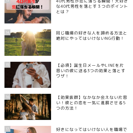
13
40代男性が恋に落ちる瞬間！大好き
な40代男性を落とす３つのポイント
とは？
14
同じ職場の好きな人を諦める方法と
絶対にやってはいけないNG行動！
15
【必須】誕生日メールやLINEを片
思いの彼に送る3つの効果と落とす
ワザ！
16
【効果抜群】なかなか会えない片思
い！彼との恋を一気に進展させる5
つの方法！
17
好きになってはいけない人を職場で