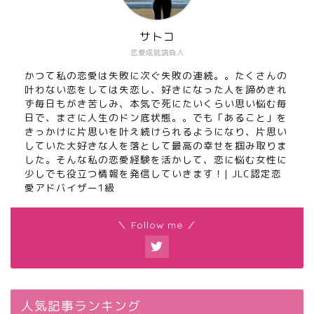
サトコ
恋愛成就請負人
かつて私の恋愛は失敗に次ぐ失敗の連続。。たくさんの
叶わない恋をしては失恋し、好きになった人を諦めきれ
ず毎日もがき苦しみ、本気で死にたいくらい思い悩む毎
日で、まさに人生のドン底状態。。でも「あること」を
きっかけに片思いを叶え続けられるようになり、片思い
していた大好きな人を落として最高の幸せを掴み取りま
した。そんな私の恋愛経験を活かして、恋に悩む女性に
少しでも役立つ情報を発信していきます！| JLC認定恋
愛アドバイザー1級
＼ Follow me ／
人気記事ランキング