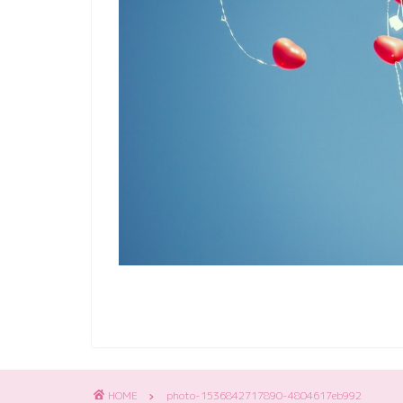
HOME
photo-1536842717890-4804617eb992