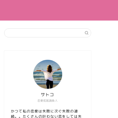
サトコ
恋愛成就請負人
かつて私の恋愛は失敗に次ぐ失敗の連
続。。たくさんの叶わない恋をしては失