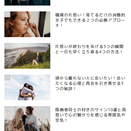
30
職場の片思い！見てるだけの消極的
女子でもできる２つの必勝アプロー
チ！
31
片思いが終わりを告げる3つの瞬間
と一日も早く立ち直る4つの方法！
32
頭から離れない人に会いたい！会い
たくなる心理と再会を引き寄せる3
つの秘訣！
33
既婚者同士の好きのサイン10選と両
思いで心の繋がりを感じる雰囲気や
空気！