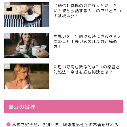
38
【秘伝】職場の好きな人と話した
い！彼と会話する５つのワザと３つ
の鉄板ネタ！
39
片思いを一年続けた時にやるべき5
つのこと！長い恋の叶え方と諦め
方！
40
片思いで病む致命的な3つの原因と
対処法！幸せを掴む秘訣とは？
最近の投稿
本気で好きだから別れる！既婚者男性との不倫を終わら