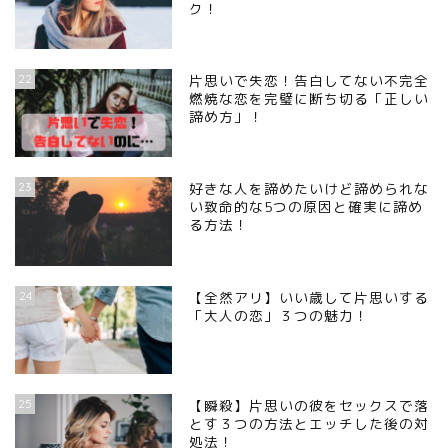
ク！
22
片思いで失恋！告白してない不完全
燃焼な恋を完璧に断ち切る「正しい
諦め方」！
23
好きな人を諦めたいけど諦められな
い致命的な5つの原因と確実に諦め
る方法！
24
【全然アリ】いい歳して片思いする
「大人の恋」３つの魅力！
25
【瞬殺】片思いの彼をセックスで落
とす３つの方法とエッチした後の対
処法！