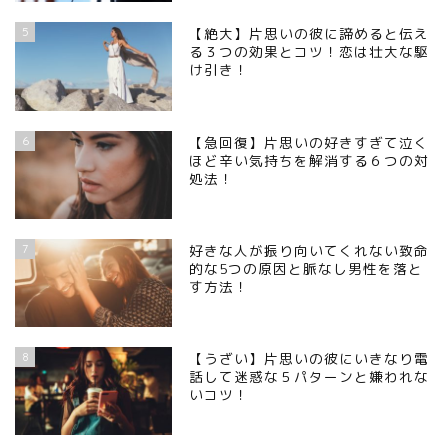
5
【絶大】片思いの彼に諦めると伝え
る３つの効果とコツ！恋は壮大な駆
け引き！
6
【急回復】片思いの好きすぎて泣く
ほど辛い気持ちを解消する６つの対
処法！
7
好きな人が振り向いてくれない致命
的な5つの原因と脈なし男性を落と
す方法！
8
【うざい】片思いの彼にいきなり電
話して迷惑な５パターンと嫌われな
いコツ！