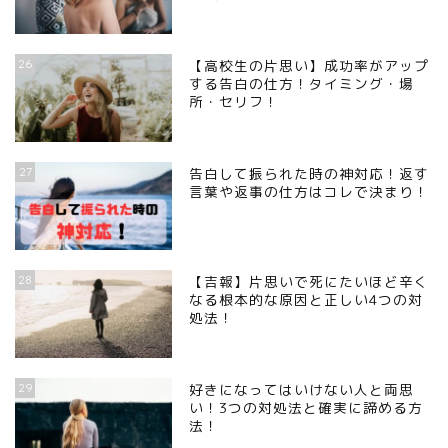
26
【高校生の片思い】成功率がアップ
する告白の仕方！タイミング・場
所・セリフ！
27
告白して振られた時の神対応！返す
言葉や返事の仕方はコレで決まり！
28
【吉報】片思いで死にたいほど辛く
なる根本的な原因と正しい4つの対
処法！
29
好きになってはいけない人と両思
い！3つの対処法と確実に諦める方
法！