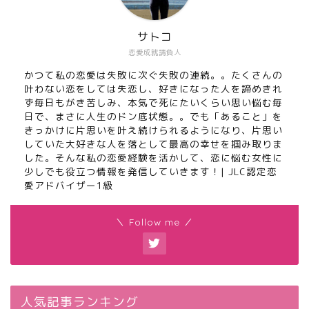
サトコ
恋愛成就請負人
かつて私の恋愛は失敗に次ぐ失敗の連続。。たくさんの
叶わない恋をしては失恋し、好きになった人を諦めきれ
ず毎日もがき苦しみ、本気で死にたいくらい思い悩む毎
日で、まさに人生のドン底状態。。でも「あること」を
きっかけに片思いを叶え続けられるようになり、片思い
していた大好きな人を落として最高の幸せを掴み取りま
した。そんな私の恋愛経験を活かして、恋に悩む女性に
少しでも役立つ情報を発信していきます！| JLC認定恋
愛アドバイザー1級
＼ Follow me ／
人気記事ランキング