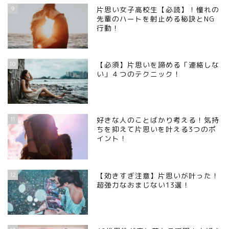
9
片思い女子高校生【必読】！憧れの
先輩のハートを射止める秘訣とNG
行動！
10
【必須】片思いを諦める「連絡しな
い」４つのテクニック！
11
好きな人のことばかり考える！気持
ちを抑えて片思いを叶える3つのポ
イント！
12
【効きすぎ注意】片思いが叶った！
超強力なおまじない13選！