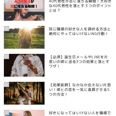
13
40代男性が恋に落ちる瞬間！大好き
な40代男性を落とす３つのポイント
とは？
14
同じ職場の好きな人を諦める方法と
絶対にやってはいけないNG行動！
15
【必須】誕生日メールやLINEを片
思いの彼に送る3つの効果と落とす
ワザ！
16
【効果抜群】なかなか会えない片思
い！彼との恋を一気に進展させる5
つの方法！
17
好きになってはいけない人を職場で