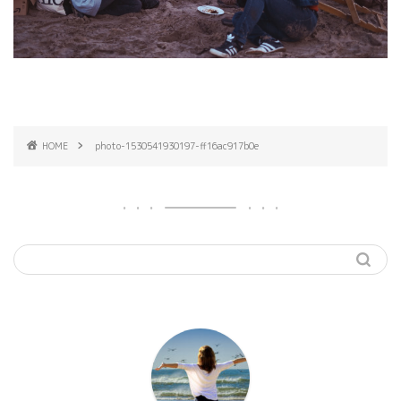
HOME
photo-1530541930197-ff16ac917b0e