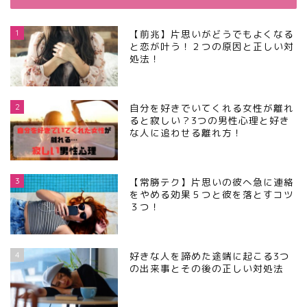
1
【前兆】片思いがどうでもよくなる
と恋が叶う！２つの原因と正しい対
処法！
2
自分を好きでいてくれる女性が離れ
ると寂しい？3つの男性心理と好き
な人に追わせる離れ方！
3
【常勝テク】片思いの彼へ急に連絡
をやめる効果５つと彼を落とすコツ
３つ！
4
好きな人を諦めた途端に起こる3つ
の出来事とその後の正しい対処法