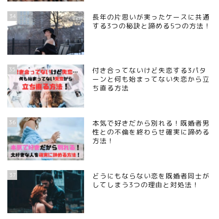
34
長年の片思いが実ったケースに共通
する3つの秘訣と諦める5つの方法！
35
付き合ってないけど失恋する3パタ
ーンと何も始まってない失恋から立
ち直る方法
36
本気で好きだから別れる！既婚者男
性との不倫を終わらせ確実に諦める
方法！
37
どうにもならない恋を既婚者同士が
してしまう3つの理由と対処法！