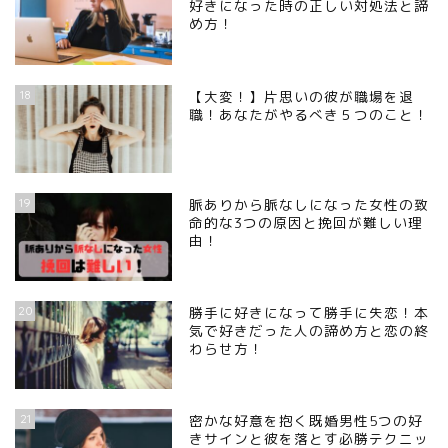
好きになった時の正しい対処法と諦
め方！
18
【大変！】片思いの彼が職場を退
職！あなたがやるべき５つのこと！
19
脈ありから脈なしになった女性の致
命的な3つの原因と挽回が難しい理
由！
20
勝手に好きになって勝手に失恋！本
気で好きだった人の諦め方と恋の終
わらせ方！
21
密かな好意を抱く既婚男性5つの好
きサインと彼を落とす必勝テクニッ