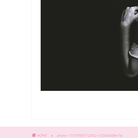
HOME
photo-1577096712052-c859a506e15e