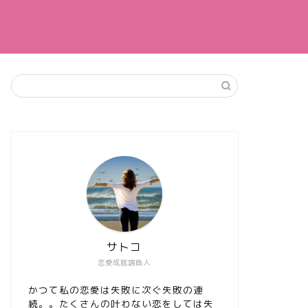
サトコ
恋愛成就請負人
かつて私の恋愛は失敗に次ぐ失敗の連
続。。たくさんの叶わない恋をしては失