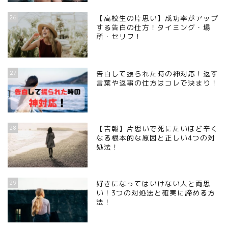
26
【高校生の片思い】成功率がアップ
する告白の仕方！タイミング・場
所・セリフ！
27
告白して振られた時の神対応！返す
言葉や返事の仕方はコレで決まり！
28
【吉報】片思いで死にたいほど辛く
なる根本的な原因と正しい4つの対
処法！
29
好きになってはいけない人と両思
い！3つの対処法と確実に諦める方
法！