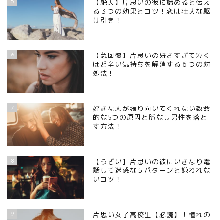
5
【絶大】片思いの彼に諦めると伝え
る３つの効果とコツ！恋は壮大な駆
け引き！
6
【急回復】片思いの好きすぎて泣く
ほど辛い気持ちを解消する６つの対
処法！
7
好きな人が振り向いてくれない致命
的な5つの原因と脈なし男性を落と
す方法！
8
【うざい】片思いの彼にいきなり電
話して迷惑な５パターンと嫌われな
いコツ！
9
片思い女子高校生【必読】！憧れの