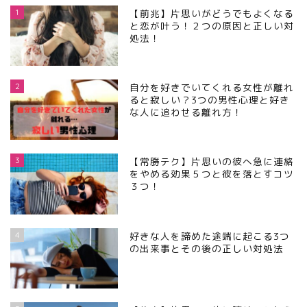
1
【前兆】片思いがどうでもよくなる
と恋が叶う！２つの原因と正しい対
処法！
2
自分を好きでいてくれる女性が離れ
ると寂しい？3つの男性心理と好き
な人に追わせる離れ方！
3
【常勝テク】片思いの彼へ急に連絡
をやめる効果５つと彼を落とすコツ
３つ！
4
好きな人を諦めた途端に起こる3つ
の出来事とその後の正しい対処法