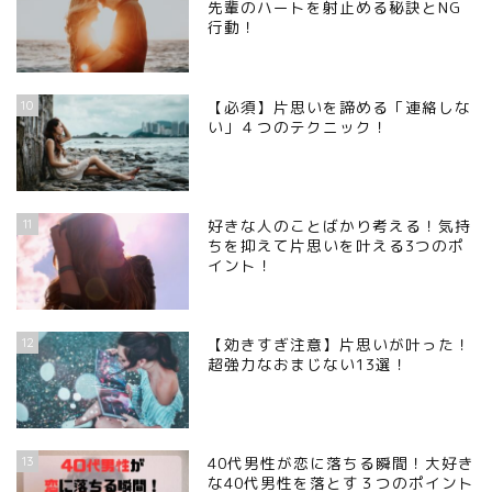
先輩のハートを射止める秘訣とNG
行動！
10
【必須】片思いを諦める「連絡しな
い」４つのテクニック！
11
好きな人のことばかり考える！気持
ちを抑えて片思いを叶える3つのポ
イント！
12
【効きすぎ注意】片思いが叶った！
超強力なおまじない13選！
13
40代男性が恋に落ちる瞬間！大好き
な40代男性を落とす３つのポイント