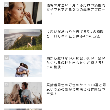
30
職場の片思い！見てるだけの消極的
女子でもできる２つの必勝アプロー
チ！
31
片思いが終わりを告げる3つの瞬間
と一日も早く立ち直る4つの方法！
32
頭から離れない人に会いたい！会い
たくなる心理と再会を引き寄せる3
つの秘訣！
33
既婚者同士の好きのサイン10選と両
思いで心の繋がりを感じる雰囲気や
空気！