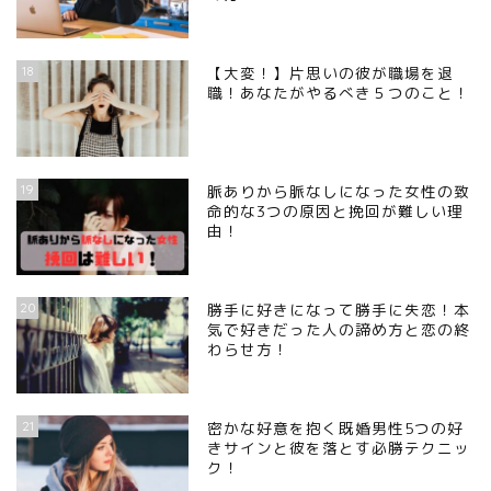
18
【大変！】片思いの彼が職場を退
職！あなたがやるべき５つのこと！
19
脈ありから脈なしになった女性の致
命的な3つの原因と挽回が難しい理
由！
20
勝手に好きになって勝手に失恋！本
気で好きだった人の諦め方と恋の終
わらせ方！
21
密かな好意を抱く既婚男性5つの好
きサインと彼を落とす必勝テクニッ
ク！