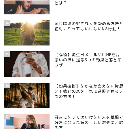
とは？
14
同じ職場の好きな人を諦める方法と
絶対にやってはいけないNG行動！
15
【必須】誕生日メールやLINEを片
思いの彼に送る3つの効果と落とす
ワザ！
16
【効果抜群】なかなか会えない片思
い！彼との恋を一気に進展させる5
つの方法！
17
好きになってはいけない人を職場で
好きになった時の正しい対処法と諦
め方！