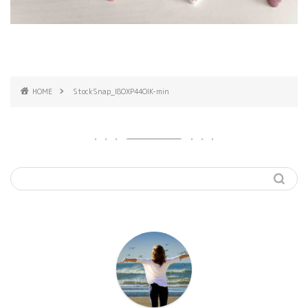
HOME
StockSnap_I8OXP44OIK-min