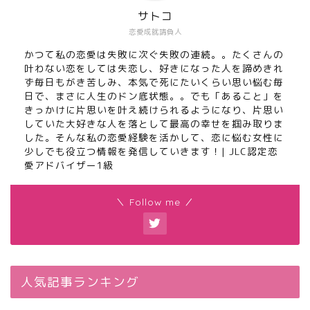
サトコ
恋愛成就請負人
かつて私の恋愛は失敗に次ぐ失敗の連続。。たくさんの
叶わない恋をしては失恋し、好きになった人を諦めきれ
ず毎日もがき苦しみ、本気で死にたいくらい思い悩む毎
日で、まさに人生のドン底状態。。でも「あること」を
きっかけに片思いを叶え続けられるようになり、片思い
していた大好きな人を落として最高の幸せを掴み取りま
した。そんな私の恋愛経験を活かして、恋に悩む女性に
少しでも役立つ情報を発信していきます！| JLC認定恋
愛アドバイザー1級
＼ Follow me ／
人気記事ランキング