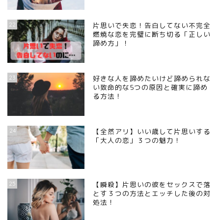
22
片思いで失恋！告白してない不完全
燃焼な恋を完璧に断ち切る「正しい
諦め方」！
23
好きな人を諦めたいけど諦められな
い致命的な5つの原因と確実に諦め
る方法！
24
【全然アリ】いい歳して片思いする
「大人の恋」３つの魅力！
25
【瞬殺】片思いの彼をセックスで落
とす３つの方法とエッチした後の対
処法！