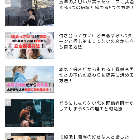
34
長年の片思いが実ったケースに共通
する3つの秘訣と諦める5つの方法！
35
付き合ってないけど失恋する3パタ
ーンと何も始まってない失恋から立
ち直る方法
36
本気で好きだから別れる！既婚者男
性との不倫を終わらせ確実に諦める
方法！
37
どうにもならない恋を既婚者同士が
してしまう3つの理由と対処法！
38
【秘伝】職場の好きな人と話した