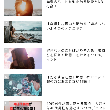
先輩のハートを射止める秘訣とNG
行動！
10
【必須】片思いを諦める「連絡しな
い」４つのテクニック！
11
好きな人のことばかり考える！気持
ちを抑えて片思いを叶える3つのポ
イント！
12
【効きすぎ注意】片思いが叶った！
超強力なおまじない13選！
13
40代男性が恋に落ちる瞬間！大好き
な40代男性を落とす３つのポイント