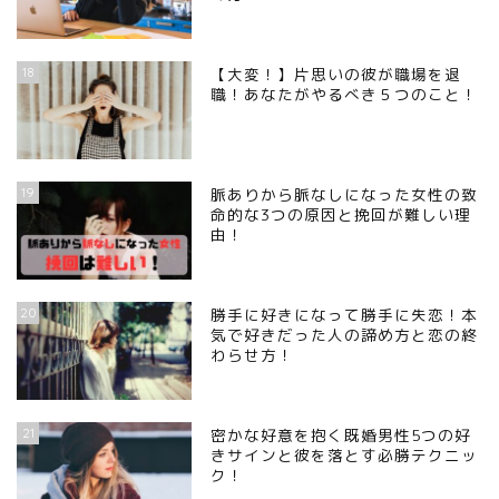
18
【大変！】片思いの彼が職場を退
職！あなたがやるべき５つのこと！
19
脈ありから脈なしになった女性の致
命的な3つの原因と挽回が難しい理
由！
20
勝手に好きになって勝手に失恋！本
気で好きだった人の諦め方と恋の終
わらせ方！
21
密かな好意を抱く既婚男性5つの好
きサインと彼を落とす必勝テクニッ
ク！