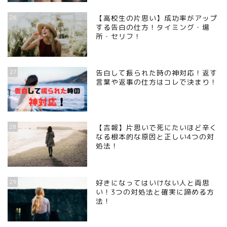
26
【高校生の片思い】成功率がアップ
する告白の仕方！タイミング・場
所・セリフ！
27
告白して振られた時の神対応！返す
言葉や返事の仕方はコレで決まり！
28
【吉報】片思いで死にたいほど辛く
なる根本的な原因と正しい4つの対
処法！
29
好きになってはいけない人と両思
い！3つの対処法と確実に諦める方
法！