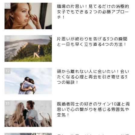
30
職場の片思い！見てるだけの消極的
女子でもできる２つの必勝アプロー
チ！
31
片思いが終わりを告げる3つの瞬間
と一日も早く立ち直る4つの方法！
32
頭から離れない人に会いたい！会い
たくなる心理と再会を引き寄せる3
つの秘訣！
33
既婚者同士の好きのサイン10選と両
思いで心の繋がりを感じる雰囲気や
空気！