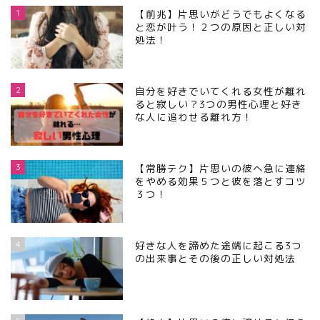
1
【前兆】片思いがどうでもよくなる
と恋が叶う！２つの原因と正しい対
処法！
2
自分を好きでいてくれる女性が離れ
ると寂しい？3つの男性心理と好き
な人に追わせる離れ方！
3
【常勝テク】片思いの彼へ急に連絡
をやめる効果５つと彼を落とすコツ
３つ！
4
好きな人を諦めた途端に起こる3つ
の出来事とその後の正しい対処法