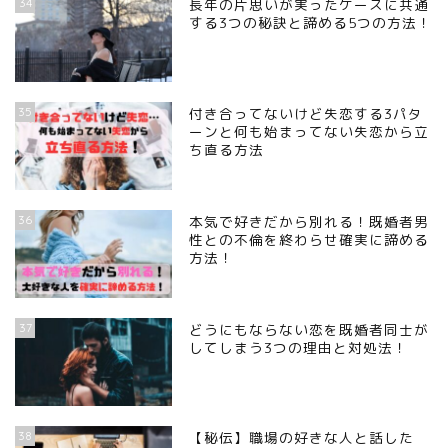
34
長年の片思いが実ったケースに共通
する3つの秘訣と諦める5つの方法！
35
付き合ってないけど失恋する3パタ
ーンと何も始まってない失恋から立
ち直る方法
36
本気で好きだから別れる！既婚者男
性との不倫を終わらせ確実に諦める
方法！
37
どうにもならない恋を既婚者同士が
してしまう3つの理由と対処法！
38
【秘伝】職場の好きな人と話した