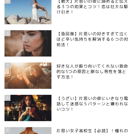
5
【絶大】片思いの彼に諦めると伝え
る３つの効果とコツ！恋は壮大な駆
け引き！
6
【急回復】片思いの好きすぎて泣く
ほど辛い気持ちを解消する６つの対
処法！
7
好きな人が振り向いてくれない致命
的な5つの原因と脈なし男性を落と
す方法！
8
【うざい】片思いの彼にいきなり電
話して迷惑な５パターンと嫌われな
いコツ！
9
片思い女子高校生【必読】！憧れの