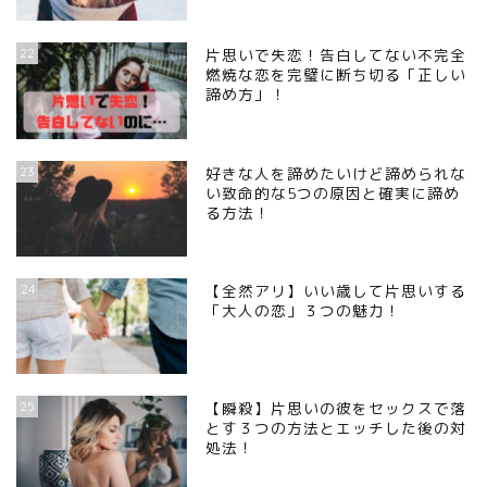
22
片思いで失恋！告白してない不完全
燃焼な恋を完璧に断ち切る「正しい
諦め方」！
23
好きな人を諦めたいけど諦められな
い致命的な5つの原因と確実に諦め
る方法！
24
【全然アリ】いい歳して片思いする
「大人の恋」３つの魅力！
25
【瞬殺】片思いの彼をセックスで落
とす３つの方法とエッチした後の対
処法！