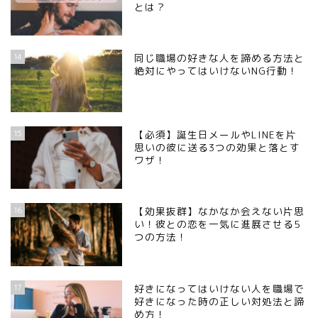
とは？
14
同じ職場の好きな人を諦める方法と
絶対にやってはいけないNG行動！
15
【必須】誕生日メールやLINEを片
思いの彼に送る3つの効果と落とす
ワザ！
16
【効果抜群】なかなか会えない片思
い！彼との恋を一気に進展させる5
つの方法！
17
好きになってはいけない人を職場で
好きになった時の正しい対処法と諦
め方！