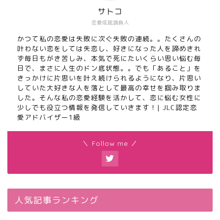
サトコ
恋愛成就請負人
かつて私の恋愛は失敗に次ぐ失敗の連続。。たくさんの
叶わない恋をしては失恋し、好きになった人を諦めきれ
ず毎日もがき苦しみ、本気で死にたいくらい思い悩む毎
日で、まさに人生のドン底状態。。でも「あること」を
きっかけに片思いを叶え続けられるようになり、片思い
していた大好きな人を落として最高の幸せを掴み取りま
した。そんな私の恋愛経験を活かして、恋に悩む女性に
少しでも役立つ情報を発信していきます！| JLC認定恋
愛アドバイザー1級
＼ Follow me ／
人気記事ランキング